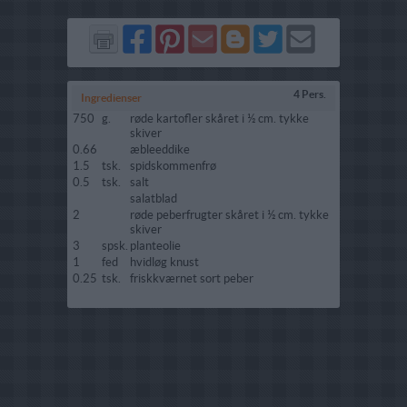
Del
Del
Send
Del
Del
Send
på
på
via
på
på
i
Facebook
Pinterest
GMail
Blogger
Twitter
mail
4 Pers.
Ingredienser
750
g.
røde kartofler skåret i ½ cm. tykke
skiver
0.66
æbleeddike
1.5
tsk.
spidskommenfrø
0.5
tsk.
salt
salatblad
2
røde peberfrugter skåret i ½ cm. tykke
skiver
3
spsk.
planteolie
1
fed
hvidløg knust
0.25
tsk.
friskkværnet sort peber