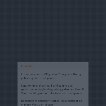
Opskrift
Forvarm ovnen til 230 grader C. Læg kartofler og
peberfrugt i en bradepande.
Spidskommen dressing: Bland eddike, olie,
spidskommenfrø, hvidløg, salt og peber i en lille skål.
Vend blandingen rundt i kartoflerne i bradepanden.
Bag kartofler og peberfrugt i 25-30 minutter, til de
er møre. Vend dem af og til.