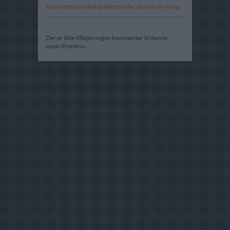
Kommentaren skal godkendes før den bliver synlig
Der er ikke tilføjet nogen kommentar til denne
opskrift endnu