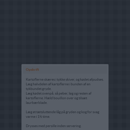
Opskrift
Kartoflerne skæres i tykke skiver, og kødet afpudses.
Læg halvdelen af kartoflerne i bunden af en
tykbundet gryde.
Læg kødet ovenpå, så peber, løg og resten af
kartoflerne. Hæld bouillon over og tilsæt
laurbærblade.
Læg et tætsluttende låg på gryden og kog for svag
varme i 1½ time.
Drysses med persille inden servering.