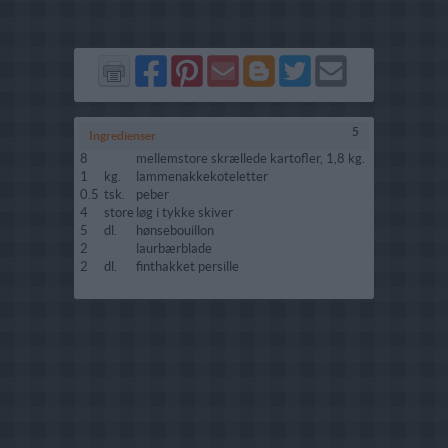
Del
Del
Send
Del
Del
Send
på
på
via
på
på
i
Facebook
Pinterest
GMail
Blogger
Twitter
mail
5
Ingredienser
8
mellemstore skrællede kartofler, 1,8 kg.
1
kg.
lammenakkekoteletter
0.5
tsk.
peber
4
store
løg i tykke skiver
5
dl.
hønsebouillon
2
laurbærblade
2
dl.
finthakket persille