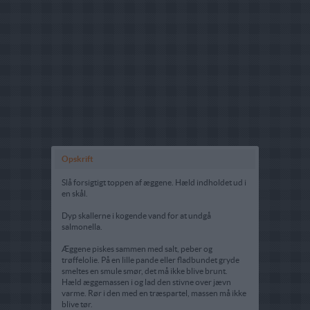
Opskrift
Slå forsigtigt toppen af æggene. Hæld indholdet ud i
en skål.
Dyp skallerne i kogende vand for at undgå
salmonella.
Æggene piskes sammen med salt, peber og
trøffelolie. På en lille pande eller fladbundet gryde
smeltes en smule smør, det må ikke blive brunt.
Hæld æggemassen i og lad den stivne over jævn
varme. Rør i den med en træspartel, massen må ikke
blive tør.