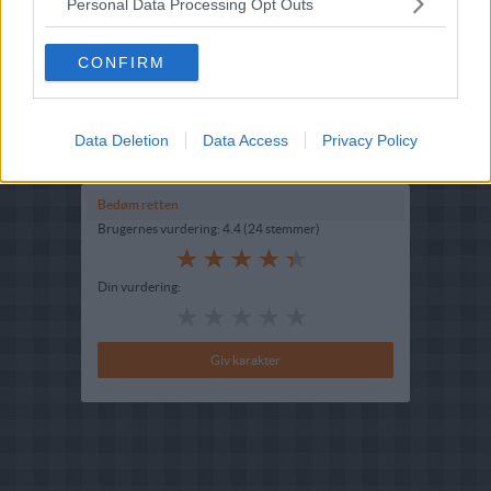
Personal Data Processing Opt Outs
Opskriftsinfo
Ret :
Morgenmad/Brunch
-
Brunch
CONFIRM
Hovedingrediens :
Æg
-
Hønseæg
Indsendt :
2004-04-10
Data Deletion
Data Access
Privacy Policy
Redigeret:
2022-11-04
Bedøm retten
Brugernes vurdering:
4.4
(
24
stemmer
)
Din vurdering: