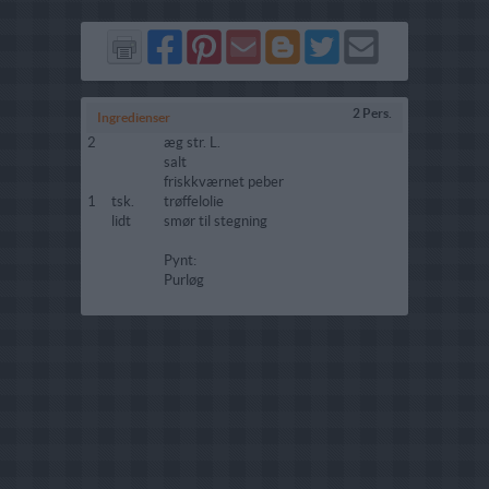
Del
Del
Send
Del
Del
Send
på
på
via
på
på
i
Facebook
Pinterest
GMail
Blogger
Twitter
mail
2 Pers.
Ingredienser
2
æg str. L.
salt
friskkværnet peber
1
tsk.
trøffelolie
lidt
smør til stegning
Pynt:
Purløg