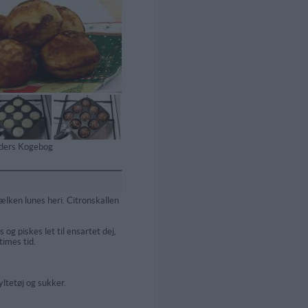
tiders Kogebog
lken lunes heri. Citronskallen
og piskes let til ensartet dej,
imes tid.
ltetøj og sukker.