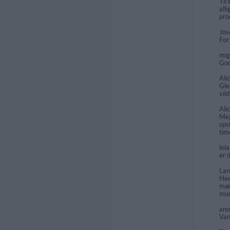
Til
all
pro
Jos
For
mi
God
Ali
Gle
vild
Ali
Meg
sps
tim
lol
er 
Lan
Hee
mæl
mun
an
Van