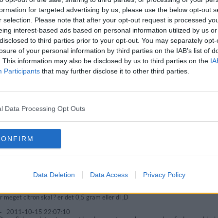
nus
-
2012-12-10 00:19:03
t gode er de ikke, de mangler salt og dejen er lidt for tyk, men en god opskrift
formation for targeted advertising by us, please use the below opt-out s
gte naturligvis smør fra græsspisende køer og sødmælk... Ikke alt det pjat med o
r selection. Please note that after your opt-out request is processed y
et) og mælken er jo så lidt, desværre må vi alle acceptere melets påvirkning p
eing interest-based ads based on personal information utilized by us or
-
2012-07-27 16:07:15
disclosed to third parties prior to your opt-out. You may separately opt-
tig gode :D kan anbefales :D
losure of your personal information by third parties on the IAB’s list of
nette
-
2012-05-08 14:32:45
. This information may also be disclosed by us to third parties on the
IA
kan anbefales til allergikere. jeg har lige lavet dem med rismælk og de blev su
Participants
that may further disclose it to other third parties.
te H
-
2012-02-10 18:28:58
litt kold kaffe i røren, da blir æbleskiverne sprøe og gode
nette
-
2011-12-17 11:27:47
l Data Processing Opt Outs
 er en super nem opskrift..... Tak
tin
-
2011-11-27 22:12:46
 N - D E - F R Y S E S!!!!!????? de jo super gode :D
CONFIRM
ke
-
2011-11-26 11:45:50
j de så gode ud ;)
onym
-
2011-11-25 22:22:26
Data Deletion
Data Access
Privacy Policy
 de dårligste æbleskiver jeg nogensinde har smagt. De smager af boller, og de
onym
-
2011-10-22 15:35:24
r meget citron skal ? er det 0,5 gram eller dl ;D
-
2011-10-15 22:07:10