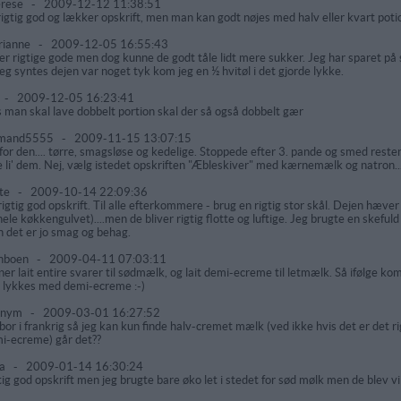
erese
-
2009-12-12 11:38:51
rigtig god og lækker opskrift, men man kan godt nøjes med halv eller kvart poti
rianne
-
2009-12-05 16:55:43
er rigtige gode men dog kunne de godt tåle lidt mere sukker. Jeg har sparet p
jeg syntes dejen var noget tyk kom jeg en ½ hvitøl i det gjorde lykke.
-
2009-12-05 16:23:41
s man skal lave dobbelt portion skal der så også dobbelt gær
mand5555
-
2009-11-15 13:07:15
 for den.... tørre, smagsløse og kedelige. Stoppede efter 3. pande og smed reste
e li' dem. Nej, vælg istedet opskriften "Æbleskiver" med kærnemælk og natron.
te
-
2009-10-14 22:09:36
rigtig god opskrift. Til alle efterkommere - brug en rigtig stor skål. Dejen hæver 
hele køkkengulvet)....men de bliver rigtig flotte og luftige. Jeg brugte en skefu
 det er jo smag og behag.
nboen
-
2009-04-11 07:03:11
er lait entire svarer til sødmælk, og lait demi-ecreme til letmælk. Så ifølge k
 lykkes med demi-ecreme :-)
onym
-
2009-03-01 16:27:52
 bor i frankrig så jeg kan kun finde halv-cremet mælk (ved ikke hvis det er det ri
i-ecreme) går det??
ja
-
2009-01-14 16:30:24
tig god opskrift men jeg brugte bare øko let i stedet for sød mølk men de blev vild