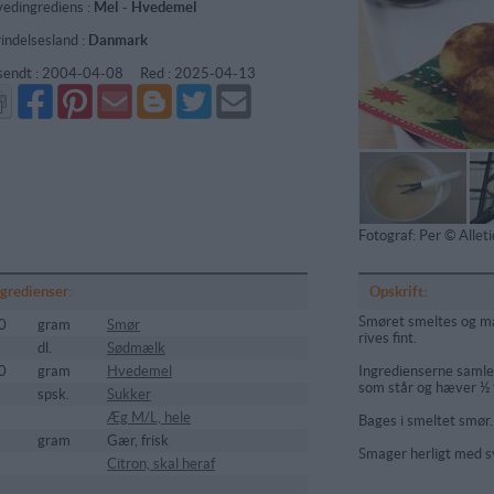
edingrediens :
Mel
-
Hvedemel
indelsesland :
Danmark
sendt :
2004-04-08
Red :
2025-04-13
Del
Del
Send
Del
Del
Send
på
på
via
på
på
i
Facebook
Pinterest
GMail
Blogger
Twitter
mail
Fotograf: Per © Alle
ngredienser:
Opskrift:
Smøret smeltes og mæ
0
gram
Smør
rives fint.
dl.
Sødmælk
0
gram
Hvedemel
Ingredienserne samles 
som står og hæver ½ t
spsk.
Sukker
Æg M/L, hele
Bages i smeltet smør.
gram
Gær, frisk
Smager herligt med sy
5
Citron, skal heraf