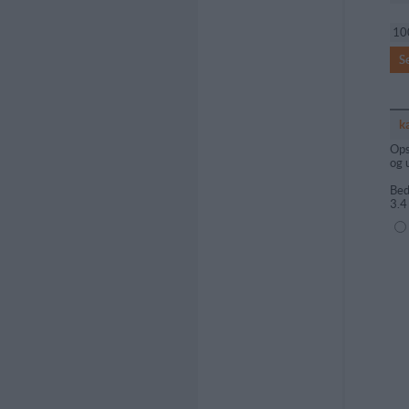
10
S
k
Ops
og 
Bed
3.4
(1=