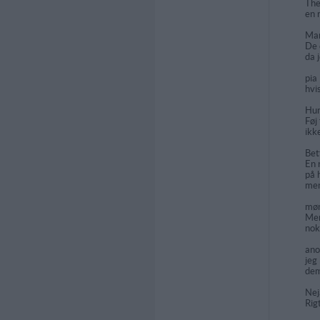
Th
en 
Ma
De 
da 
pia
hvi
Hu
Føj
ikk
Bet
En 
på 
men
mø
Men
nok
an
jeg
dem
Ne
Rig