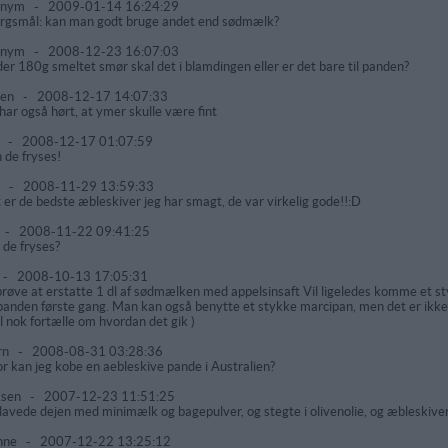
onym
-
2009-01-14 16:24:29
rgsmål: kan man godt bruge andet end sødmælk?
onym
-
2008-12-23 16:07:03
der 180g smeltet smør skal det i blamdingen eller er det bare til panden?
ren
-
2008-12-17 14:07:33
 har også hørt, at ymer skulle være fint
k
-
2008-12-17 01:07:59
 de fryses!
e
-
2008-11-29 13:59:33
 er de bedste æbleskiver jeg har smagt, de var virkelig gode!!:D
-
2008-11-22 09:41:25
 de fryses?
-
2008-10-13 17:05:31
 prøve at erstatte 1 dl af sødmælken med appelsinsaft Vil ligeledes komme et s
panden første gang. Man kan også benytte et stykke marcipan, men det er ikke li
l nok fortælle om hvordan det gik )
rn
-
2008-08-31 03:28:36
r kan jeg kobe en aebleskive pande i Australien?
ksen
-
2007-12-23 11:51:25
 lavede dejen med minimælk og bagepulver, og stegte i olivenolie, og æbleskiver
nne
-
2007-12-22 13:25:12