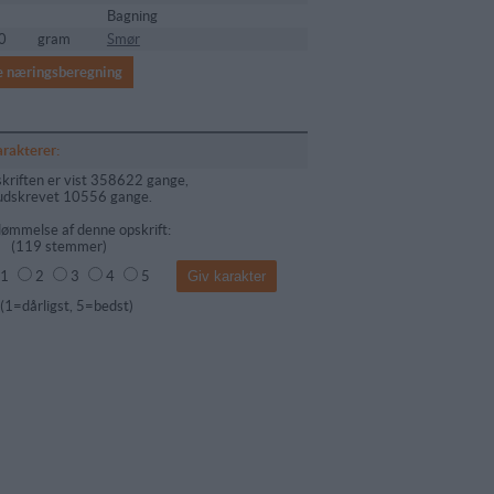
Bagning
0
gram
Smør
e næringsberegning
arakterer:
kriften er vist 358622 gange,
udskrevet 10556 gange.
ømmelse af denne opskrift:
(
119
stemmer)
1
2
3
4
5
dårligst, 5=bedst)