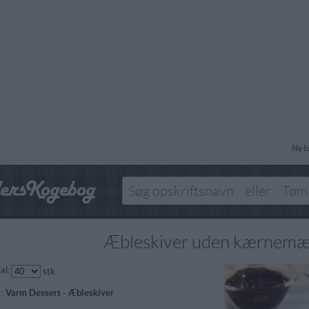
Ny b
Æbleskiver uden kærnemæ
al:
stk.
 :
Varm Dessert
-
Æbleskiver