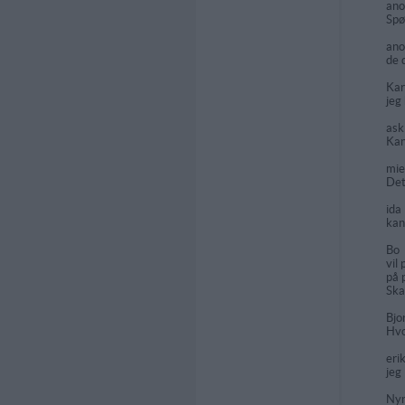
an
Spø
an
de 
Ka
jeg
as
Kan
mi
Det
ida
kan
Bo
vil
på 
Ska
Bjo
Hvo
eri
jeg
Ny