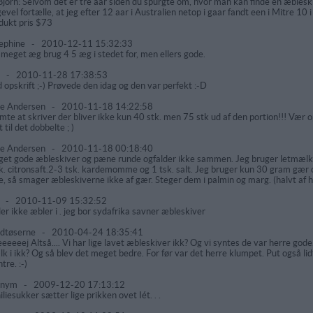
 Bjorn: Selvom det er tre aar siden du spurgte om, hvor man kan finde en æbleski
igevel fortælle, at jeg efter 12 aar i Australien netop i gaar fandt een i Mitre 
dukt pris $73
ephine
-
2010-12-11 15:32:33
 meget æg brug 4 5 æg i stedet for, men ellers gode.
g
-
2010-11-28 17:38:53
 opskrift ;-) Prøvede den idag og den var perfekt :-D
ce Andersen
-
2010-11-18 14:22:58
mte at skriver der bliver ikke kun 40 stk. men 75 stk ud af den portion!!! Væ
t til det dobbelte ; )
ce Andersen
-
2010-11-18 00:18:40
et gode æbleskiver og pæne runde ogfalder ikke sammen. Jeg bruger letmælk 
k. citronsaft.2-3 tsk. kardemomme og 1 tsk. salt. Jeg bruger kun 30 gram gær 
e, så smager æbleskiverne ikke af gær. Steger dem i palmin og marg. (halvt af 
a
-
2010-11-09 15:32:52
der ikke æbler i . jeg bor sydafrika savner æbleskiver
dtøserne
-
2010-04-24 18:35:41
eeeeej Altså.... Vi har lige lavet æbleskiver ikk? Og vi syntes de var herre god
k i ikk? Og så blev det meget bedre. For før var det herre klumpet. Put også lidt
tre. :-)
onym
-
2009-12-20 17:13:12
iliesukker sætter lige prikken ovet Iét. . .