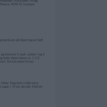
vepande i Australien, vil jeg
10 i Nowra, NSW. Et Scanpan
r opmærksom på dejen hæver helt
og kommer 5 spsk. sukker i og 6
og lader dejen hæve ca. 1 1/2
hver). De kan nemt fryses.
e. Hehe. Dog kom vi lidt mere
 sugar i. Vi ses derude. Hold jer