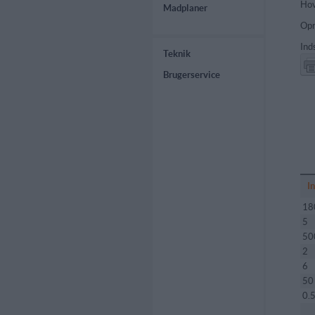
Hov
Madplaner
Opr
Ind
Teknik
Brugerservice
I
18
5
50
2
6
50
0.