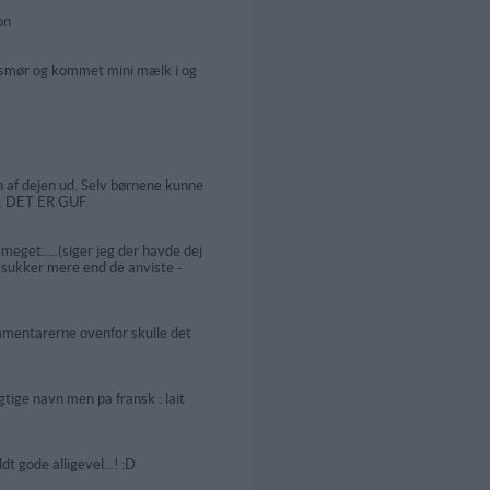
on
å smør og kommet mini mælk i og
n af dejen ud. Selv børnene kunne
.. DET ER GUF.
meget.....(siger jeg der havde dej
ld sukker mere end de anviste -
ommentarerne ovenfor skulle det
gtige navn men pa fransk : lait
t gode alligevel...! :D