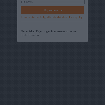
Kommentaren skal godkendes før den bliver synlig
Der er ikke tilføjet nogen kommentar til denne
opskrift endnu