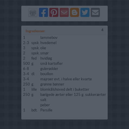
Del
Del
Send
Del
Del
Send
på
på
via
på
på
i
Facebook
Pinterest
GMail
Blogger
Twitter
mail
4
Ingredienser
1
lammebov
2-3
spsk.
hvedemel
3
spsk.
olie
2
spsk.
smør
2
fed
hvidløg
500
g.
små kartofler
6-8
gulerødder
3-4
dl.
bouillon
3-4
majroer evt. i halve eller kvarte
250
g.
grønne bønner
1
lille
blomkålshoved delt i buketter
250
g.
bælgede ærter eller 125 g. sukkerærter
salt
peber
1
bdt.
Persille