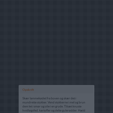
Opskrift
Skær lammekødet fra boven og skær det i
mundrette stykker. Vend stykkerne i mel og brun
dem let i smør og olie i en gryde. Tilsæt knuste
hvidløgsfed, kartofler og delte gulerødder. Hæld