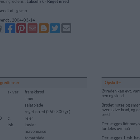
edingrediens :
Laksefisk
-
Røget ørred
sendt af : gismo
sendt :
2004-03-14
Del
Del
Send
Del
Del
Send
på
på
via
på
på
i
Facebook
Pinterest
GMail
Blogger
Twitter
mail
ngredienser:
Opskrift:
Ørreden kan evt. varme
skiver
franskbrød
ben og skind.
smør
salatblade
Brødet ristes og smør
hver skive brød, og ø
røget ørred (250-300 gr.)
brød.
0
g.
rejer
Der lægges lidt mayo
tsk.
kaviar
fordeles ovenpå.
mayonnaise
tomatbåde
Der lægges 1 tsk. kav