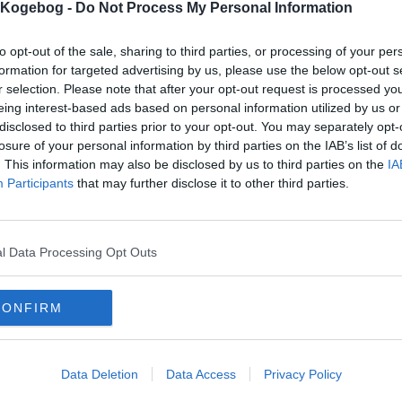
s Kogebog -
Do Not Process My Personal Information
mentar fra:
to opt-out of the sale, sharing to third parties, or processing of your per
mmentar:
formation for targeted advertising by us, please use the below opt-out s
r selection. Please note that after your opt-out request is processed y
eing interest-based ads based on personal information utilized by us or
disclosed to third parties prior to your opt-out. You may separately opt-
losure of your personal information by third parties on the IAB’s list of
. This information may also be disclosed by us to third parties on the
IA
Participants
that may further disclose it to other third parties.
mentaren skal godkendes før den bliver synlig
mmentarer
t
-
2009-06-06 15:13:20
l Data Processing Opt Outs
er. kan stærk anbefales
istian Isaksen
-
2007-11-21 12:35:46
sus eksortisk forret med uforglemmelig smag
CONFIRM
mails
-
Privatlivspolitik
-
Kontakt
-
Om os
-
Copyright © Alletiders
Data Deletion
Data Access
Privacy Policy