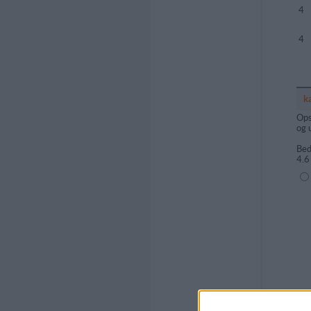
4
4
k
Ops
og 
Bed
4.6
(1=