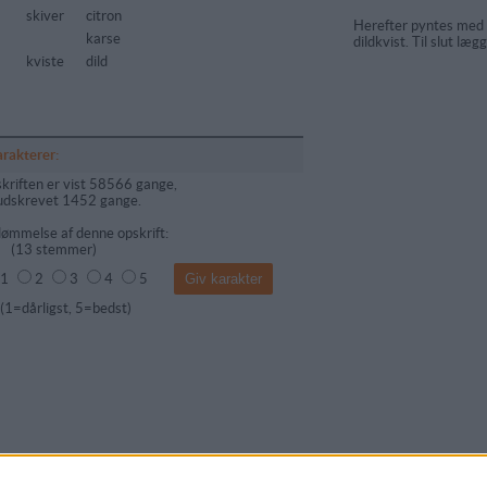
skiver
citron
Herefter pyntes med 
karse
dildkvist. Til slut læg
kviste
dild
arakterer:
kriften er vist 58566 gange,
udskrevet 1452 gange.
ømmelse af denne opskrift:
(
13
stemmer)
1
2
3
4
5
dårligst, 5=bedst)