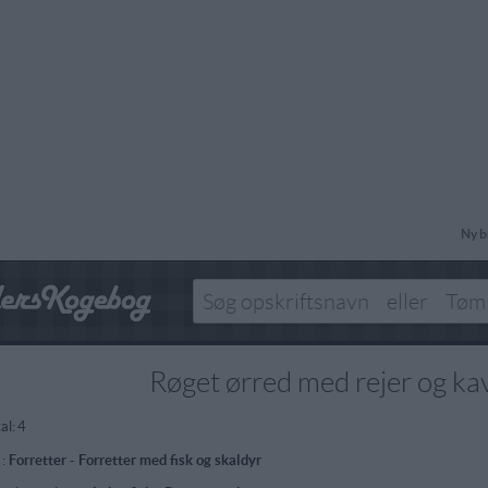
Ny b
Røget ørred med rejer og ka
al:
4
 :
Forretter
-
Forretter med fisk og skaldyr