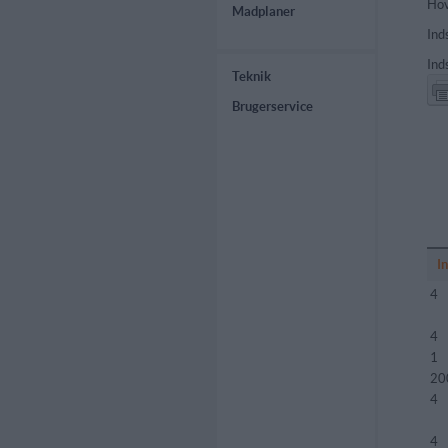
Hov
Madplaner
Ind
Ind
Teknik
Brugerservice
I
4
4
1
20
4
4