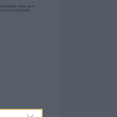
tomatbåde, karse og en
ges en citronskive på.