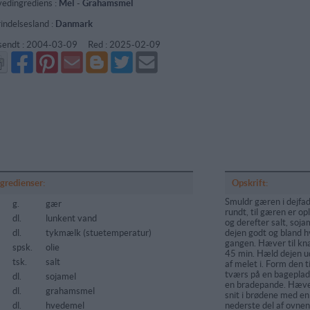
edingrediens :
Mel
-
Grahamsmel
indelsesland :
Danmark
sendt :
2004-03-09
Red :
2025-02-09
Del
Del
Send
Del
Del
Send
på
på
via
på
på
i
Facebook
Pinterest
GMail
Blogger
Twitter
mail
ngredienser:
Opskrift:
Smuldr gæren i dejfa
g.
gær
rundt, til gæren er o
dl.
lunkent vand
og derefter salt, soj
dl.
tykmælk (stuetemperatur)
dejen godt og bland h
gangen. Hæver til knap
spsk.
olie
45 min. Hæld dejen u
tsk.
salt
af melet i. Form den t
tværs på en bageplad
dl.
sojamel
en bradepande. Hæver 
dl.
grahamsmel
snit i brødene med en
5
dl.
hvedemel
nederste del af ovnen