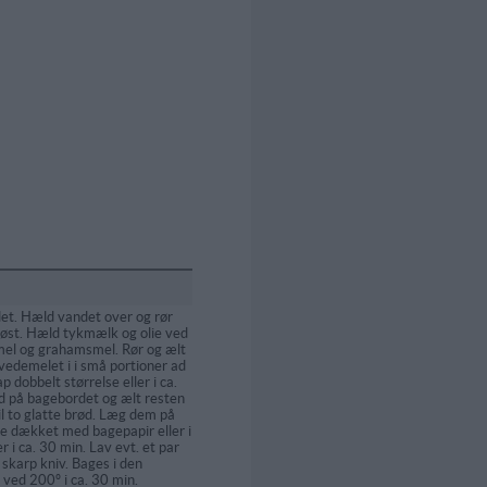
det. Hæld vandet over og rør
pløst. Hæld tykmælk og olie ved
amel og grahamsmel. Rør og ælt
vedemelet i i små portioner ad
 dobbelt størrelse eller i ca.
d på bagebordet og ælt resten
il to glatte brød. Læg dem på
e dækket med bagepapir eller i
i ca. 30 min. Lav evt. et par
 skarp kniv. Bages i den
 ved 200º i ca. 30 min.