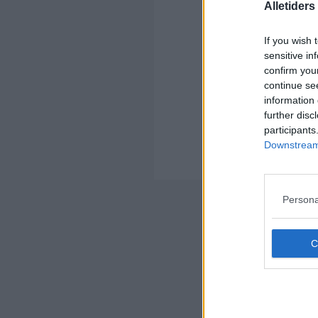
Alletider
Ko
If you wish 
sensitive in
confirm you
continue se
information 
further disc
Kom
participants
Ko
Downstream 
Der
Nyheds
Persona