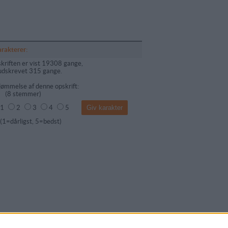
arakterer:
kriften er vist 19308 gange,
udskrevet 315 gange.
ømmelse af denne opskrift:
(
8
stemmer)
1
2
3
4
5
dårligst, 5=bedst)
mentar fra: