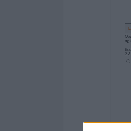
k
Ops
og 
Bed
2.3
(1=
Kom