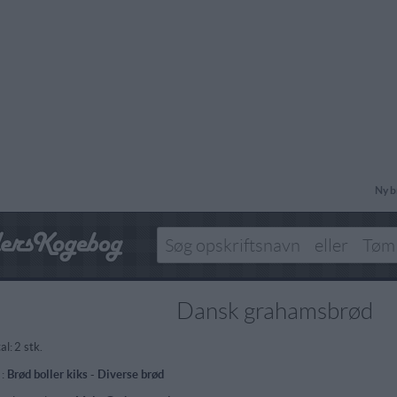
Ny b
Dansk grahamsbrød
al:
2 stk.
 :
Brød boller kiks
-
Diverse brød