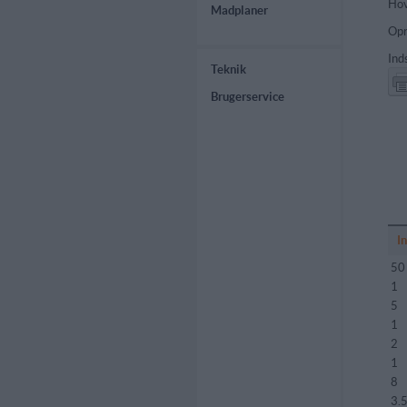
Hov
Madplaner
Opr
Ind
Teknik
Brugerservice
I
50
1
5
1
2
1
8
3.