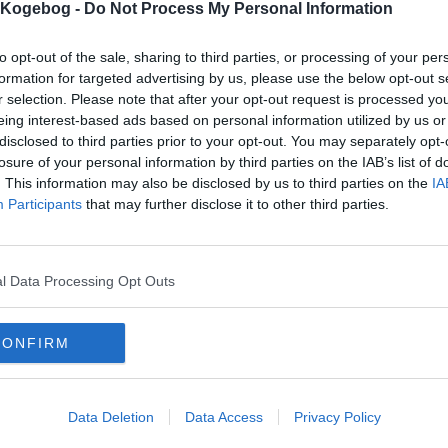
s Kogebog -
Do Not Process My Personal Information
mmentar:
to opt-out of the sale, sharing to third parties, or processing of your per
formation for targeted advertising by us, please use the below opt-out s
r selection. Please note that after your opt-out request is processed y
eing interest-based ads based on personal information utilized by us or
disclosed to third parties prior to your opt-out. You may separately opt-
losure of your personal information by third parties on the IAB’s list of
mentaren skal godkendes før den bliver synlig
. This information may also be disclosed by us to third parties on the
IA
mmentarer
Participants
that may further disclose it to other third parties.
 er ikke tilføjet nogen kommentar til denne opskrift endnu
mails
-
Privatlivspolitik
-
Kontakt
-
Om os
-
Copyright © Alletiders
l Data Processing Opt Outs
CONFIRM
Data Deletion
Data Access
Privacy Policy