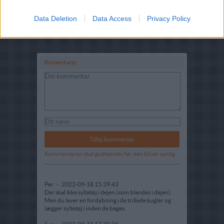
Data Deletion
Data Access
Privacy Policy
Komentarer
Kommentaren skal godkendes før den bliver synlig
Per
-
2022-09-18 15:39:43
Der skal ikke syltetøj i dejen (som blandes i dejen).
Men du laver en fordybning i de trillede kugler og
lægger syltetøj i inden de bages.