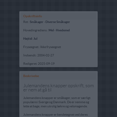
Opskriftsinfo
Ret :
Småkager
-
Diverse Småkager
Hovedingrediens :
Mel
-
Hvedemel
Højtid
:
Jul
Fryseegnet : Ikke fryseegnet
Indsendt :
2004-02-27
Redigeret:
2025-09-19
Beskrivelse
Julemandens knapper opskrift, som
er nem at gå til
Julemandens knapper er småkager, som er særligt
populære i Sverige og Danmark. De er nemme og
lette at bage, men utrolig lækre og velsmagende.
Julemandens knapper er kendetegnet ved deres