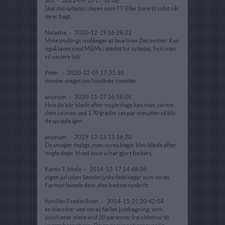
Sus
-
2022-09-15 17:32:06
Skal det syltetøj i dejen osse ??? Eller bare til sidst når
de er bagt
Natasha
-
2020-12-19 16:28:22
Mine yndlings småkager at lave hver December. Kan
også laves med M&Ms i stedet for syltetøj, hvis man
vil variere lidt.
Peter
-
2020-12-05 17:31:36
minder meget om hindbær rosetter
anonym
-
2020-11-27 16:58:06
Hvis de blir bløde efter nogle dage kan man varme
dem i ovnen ved 170 grader i et par minutter så blir
de sprøde igen
anonym
-
2019-12-13 13:16:20
De smager dejligt, men vores kager blev bløde efter
nogle dage. Hvad mon vi har gjort forkert.
Karen T. Hede
-
2014-12-17 14:48:06
ingen jul uden Sønderjyske fedt kager som vores
Farmor lavede dem ,den bedste opskrift .
familien Frederiksen
-
2014-11-21 20:42:04
en klassiker ved vores fælles julebagning, som
involverer mere end 20 personer fra oldemor til