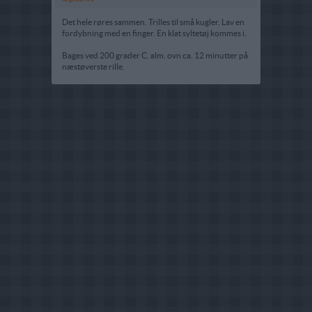
Det hele røres sammen. Trilles til små kugler. Lav en
fordybning med en finger. En klat syltetøj kommes i.
Bages ved 200 grader C. alm. ovn ca. 12 minutter på
næstøverste rille.