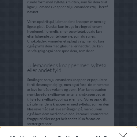
runde form med syltetøj i midten, som får dem til at
ligne julemands knapper til julemandens tøj – heraf
navnet.
Vores opskrift på julemandens knapper er nem og
lige at gå til. Du skal kun bruge fire ingredienser;
hvedemel, flormelis, smør og syltetøj, og du kan
efterfølgende pynte kagerne, som du synes.
Chokoladekrymmel er et oplagt valg, men du kan
også pynte dem med glasur eller nødder. Du kan
selvfølgelig også bare spise dem, som de er.
Julemandens knapper med syltetøj
eller andet fyld
Småkager, som julemandens knapper, er populære
fordi de smager dejligt, men også fordi de er nemme
at lave for både voksne og børn. Man kan desuden
nemt lave forskellige varianter af småkagen ved at
tilføje forskellige toppings eller fyld. Vores opskrift
på julemandens knapper er med syltetøj, som er den
klassiske måde at lave småkagen på, men du kan
også lave dem med chokolade, karamel, smørcreme,
frugtpuré eller noget helt andet. Kun fantasien
sætter grænser.