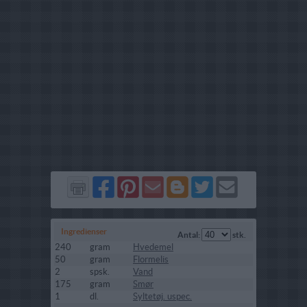
Del
Del
Send
Del
Del
Send
på
på
via
på
på
i
Facebook
Pinterest
GMail
Blogger
Twitter
mail
Ingredienser
Antal:
stk.
240
gram
Hvedemel
50
gram
Flormelis
2
spsk.
Vand
175
gram
Smør
1
dl.
Syltetøj. uspec.