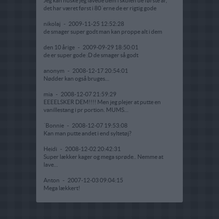
Jeg kan huske jeg lavede dem i skolen de første år,
det har været først i 80´erne de er rigtig gode
nikolaj
-
2009-11-25 12:52:28
de smager super godt man kan proppe alt i dem
den 10 årige
-
2009-09-29 18:50:01
de er super gode :D de smager så godt
anonym
-
2008-12-17 20:54:01
Nødder kan også bruges...
mia
-
2008-12-07 21:59:29
EEEELSKER DEM!!!! Men jeg plejer at putte en
vanillestang i pr portion. MUMS...
´Bonnie
-
2008-12-07 19:53:08
Kan man putte andet i end syltetøj?
Heidi
-
2008-12-02 20:42:31
Super lækker kager og mega sprøde.. Nemme at
lave...
Anton
-
2007-12-03 09:04:15
Mega lækkert!