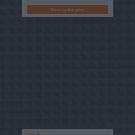
Se næringsberegning
Opskrift