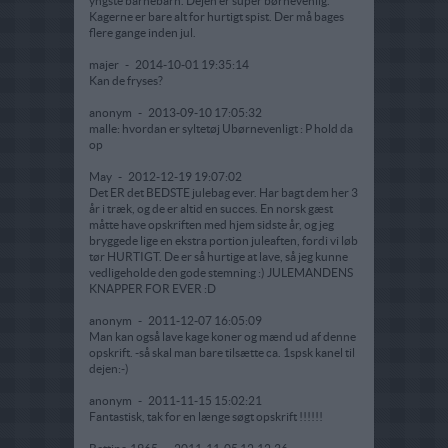
yngste barnebarn. Dejen er super børnevenlig.
Kagerne er bare alt for hurtigt spist. Der må bages
flere gange inden jul.
majer
-
2014-10-01 19:35:14
Kan de fryses?
anonym
-
2013-09-10 17:05:32
malle: hvordan er syltetøj Ubørnevenligt : P hold da
op
May
-
2012-12-19 19:07:02
Det ER det BEDSTE julebag ever. Har bagt dem her 3
år i træk, og de er altid en succes. En norsk gæst
måtte have opskriften med hjem sidste år, og jeg
bryggede lige en ekstra portion juleaften, fordi vi løb
tør HURTIGT. De er så hurtige at lave, så jeg kunne
vedligeholde den gode stemning :) JULEMANDENS
KNAPPER FOR EVER :D
anonym
-
2011-12-07 16:05:09
Man kan også lave kage koner og mænd ud af denne
opskrift. -så skal man bare tilsætte ca. 1spsk kanel til
dejen:-)
anonym
-
2011-11-15 15:02:21
Fantastisk, tak for en længe søgt opskrift !!!!!!