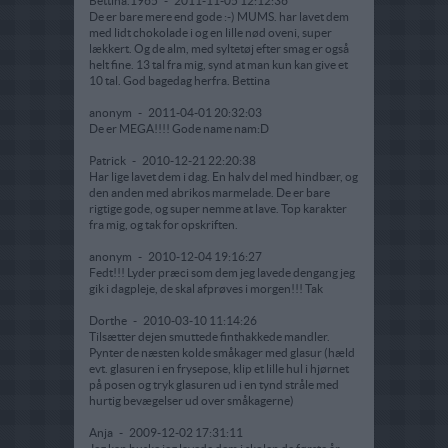
Bettina.1965
-
2011-11-05 12:12:36
De er bare mere end gode :-) MUMS. har lavet dem
med lidt chokolade i og en lille nød oveni, super
lækkert. Og de alm, med syltetøj efter smag er også
helt fine. 13 tal fra mig, synd at man kun kan give et
10 tal. God bagedag herfra. Bettina
anonym
-
2011-04-01 20:32:03
De er MEGA!!!! Gode name nam:D
Patrick
-
2010-12-21 22:20:38
Har lige lavet dem i dag. En halv del med hindbær, og
den anden med abrikos marmelade. De er bare
rigtige gode, og super nemme at lave. Top karakter
fra mig, og tak for opskriften.
anonym
-
2010-12-04 19:16:27
Fedt!!! Lyder præci som dem jeg lavede dengang jeg
gik i dagpleje, de skal afprøves i morgen!!! Tak
Dorthe
-
2010-03-10 11:14:26
Tilsætter dejen smuttede finthakkede mandler.
Pynter de næsten kolde småkager med glasur (hæld
evt. glasuren i en frysepose, klip et lille hul i hjørnet
på posen og tryk glasuren ud i en tynd stråle med
hurtig bevægelser ud over småkagerne)
Anja
-
2009-12-02 17:31:11