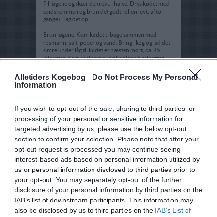
Pil løgene og skær dem evt. i halve. Drys kødet med
spidskommen og brun det godt i olien (evt. af to
gange). Tag det op.
Brun løgene. Kom kødet tilbage sammen med
rosmarin, salt, peber og vand. Bring i kog og lad det
simre under låg til kødet er næsten mørt, ca. 45
minutter. Kom rosinerne i og kog igen 5 minutter.
Kom druerne i og kog igen 10 minutter. Skyen skal
være tæt og tynd, ikke som almindelig sauce.
Alletiders Kogebog -
Do Not Process My Personal
Information
Server med nykogt cous-cous.
If you wish to opt-out of the sale, sharing to third parties, or
processing of your personal or sensitive information for
targeted advertising by us, please use the below opt-out
section to confirm your selection. Please note that after your
opt-out request is processed you may continue seeing
interest-based ads based on personal information utilized by
us or personal information disclosed to third parties prior to
your opt-out. You may separately opt-out of the further
disclosure of your personal information by third parties on the
IAB’s list of downstream participants. This information may
also be disclosed by us to third parties on the
IAB’s List of