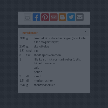
Del
Del
Send
Del
Del
Send
på
på
via
på
på
i
Facebook
Pinterest
GMail
Blogger
Twitter
mail
4
Ingredienser
700
g.
lammekød i store terninger (bov, kølle
eller magert bryst)
250
g.
skalotteløg
1.5
spsk.
olie
3
tsk.
stødt spidskommen
1
lille kvist frisk rosmarin eller 1 stk.
tørret rosmarin
salt
peber
3
dl.
vand
1.5
dl.
mørke rosiner
250
g.
stenfri vindruer