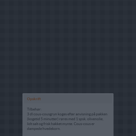
Opskrift
Tilbehør:
3 dl cous-cousgryn koges efter anvisning på pakken
(kogetid 5 minutter) røres med 1 spsk. olivenolie,
lidt salt og frisk hakket mynte. Cous-cous er
dampede hvedekorn.