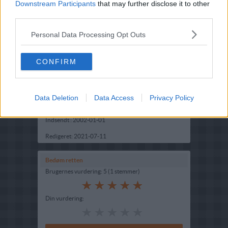
Downstream Participants
that may further disclose it to other
third parties.
Personal Data Processing Opt Outs
CONFIRM
Opskriftsinfo
Ret :
Hovedretter
-
Gryderet - Gryderetter
Data Deletion
Data Access
Privacy Policy
Hovedingrediens :
Lammekød
-
Lammebov stykker
Indsendt :
2002-01-01
Redigeret:
2021-07-11
Bedøm retten
Brugernes vurdering:
5
(
1
stemmer
)
Din vurdering: