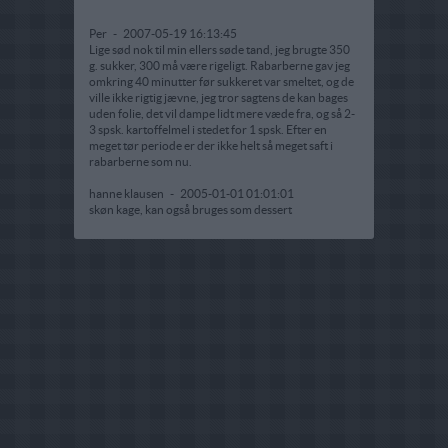
Per
-
2007-05-19 16:13:45
Lige sød nok til min ellers søde tand, jeg brugte 350
g. sukker, 300 må være rigeligt. Rabarberne gav jeg
omkring 40 minutter før sukkeret var smeltet, og de
ville ikke rigtig jævne, jeg tror sagtens de kan bages
uden folie, det vil dampe lidt mere væde fra, og så 2-
3 spsk. kartoffelmel i stedet for 1 spsk. Efter en
meget tør periode er der ikke helt så meget saft i
rabarberne som nu.
hanne klausen
-
2005-01-01 01:01:01
skøn kage, kan også bruges som dessert