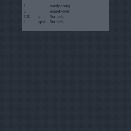
1
Vaniljestang
3
æggehvider
100
g.
flormelis
2
spsk.
flormelis