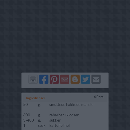
Del
Del
Send
Del
Del
Send
på
på
via
på
på
i
Facebook
Pinterest
GMail
Blogger
Twitter
mail
4 Pers.
Ingredienser
50
g.
smuttede hakkede mandler
600
g.
rabarber i klodser
3-400
g.
sukker
1
spsk.
kartoffelmel