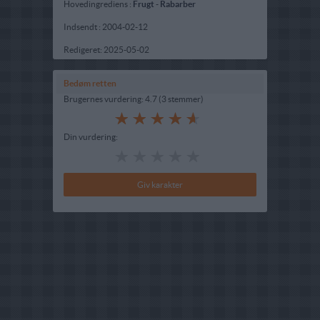
Hovedingrediens :
Frugt
-
Rabarber
Indsendt :
2004-02-12
Redigeret:
2025-05-02
Bedøm retten
Brugernes vurdering:
4.7
(
3
stemmer
)
Din vurdering: