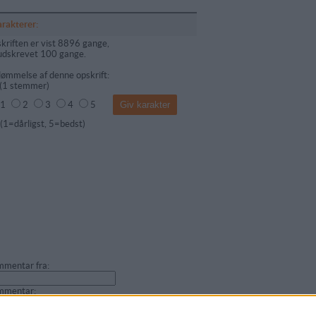
arakterer:
kriften er vist 8896 gange,
udskrevet 100 gange.
ømmelse af denne opskrift:
(
1
stemmer)
1
2
3
4
5
dårligst, 5=bedst)
mentar fra:
mmentar: