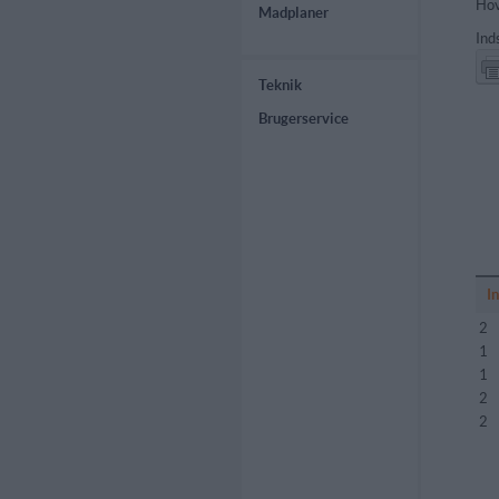
Hov
Madplaner
Ind
Teknik
Brugerservice
I
2
1
1
2
2