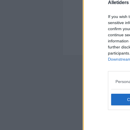
Alletider
If you wish 
sensitive in
confirm you
Kom
continue se
Ko
information 
further disc
Der
participants
Downstream 
Nyheds
Persona