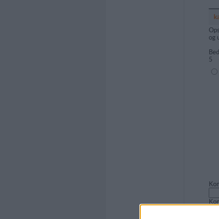
k
Ops
og 
Bed
5
(1=
Kom
Ko