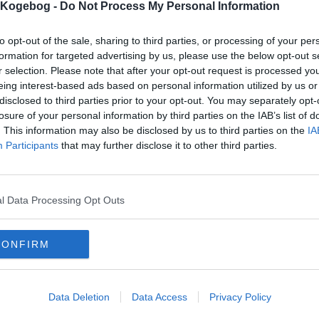
s Kogebog -
Do Not Process My Personal Information
to opt-out of the sale, sharing to third parties, or processing of your per
formation for targeted advertising by us, please use the below opt-out s
r selection. Please note that after your opt-out request is processed y
mentaren skal godkendes før den bliver synlig
eing interest-based ads based on personal information utilized by us or
mmentarer
disclosed to third parties prior to your opt-out. You may separately opt-
losure of your personal information by third parties on the IAB’s list of
 er ikke tilføjet nogen kommentar til denne opskrift endnu
. This information may also be disclosed by us to third parties on the
IA
Participants
that may further disclose it to other third parties.
mails
-
Privatlivspolitik
-
Kontakt
-
Om os
-
Copyright © Alletiders
l Data Processing Opt Outs
CONFIRM
Data Deletion
Data Access
Privacy Policy