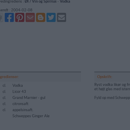
edingrediens :
Øl / Vin og Spiritus
-
Vodka
sendt :
2004-02-08
Del
Del
Send
Del
Del
Send
på
på
via
på
på
i
Facebook
Pinterest
GMail
Blogger
Twitter
mail
ngredienser:
Opskrift:
Ryst vodka likør og f
cl.
Vodka
et højt glas med ister
cl.
Licor 43
cl.
Grand Marnier - gul
Fyld op med Schweppe
cl.
citronsaft
cl.
appelsinsaft.
Schweppes Ginger Ale