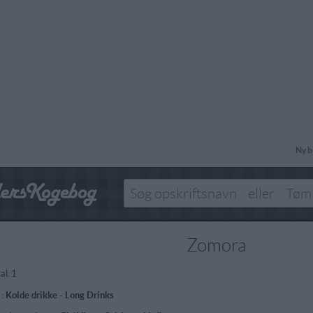
Ny b
Zomora
al:
1
 :
Kolde drikke
-
Long Drinks