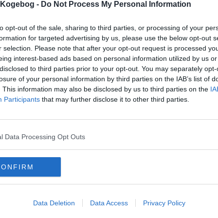
s Kogebog -
Do Not Process My Personal Information
mentar fra:
to opt-out of the sale, sharing to third parties, or processing of your per
mmentar:
formation for targeted advertising by us, please use the below opt-out s
r selection. Please note that after your opt-out request is processed y
eing interest-based ads based on personal information utilized by us or
disclosed to third parties prior to your opt-out. You may separately opt-
losure of your personal information by third parties on the IAB’s list of
. This information may also be disclosed by us to third parties on the
IA
mentaren skal godkendes før den bliver synlig
Participants
that may further disclose it to other third parties.
mmentarer
 er ikke tilføjet nogen kommentar til denne opskrift endnu
l Data Processing Opt Outs
mails
-
Privatlivspolitik
-
Kontakt
-
Om os
-
Copyright © Alletiders
CONFIRM
Data Deletion
Data Access
Privacy Policy