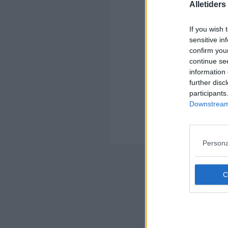
Alletider
Kom
If you wish 
Ko
sensitive in
confirm you
continue se
information 
further disc
participants
Kom
Downstream 
Ko
Der
Persona
Nyheds