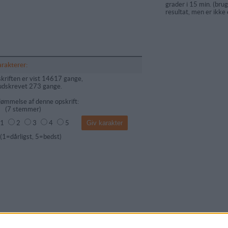
grader i 15 min. (bru
resultat, men er ikke
arakterer:
kriften er vist 14617 gange,
udskrevet 273 gange.
ømmelse af denne opskrift:
(
7
stemmer)
1
2
3
4
5
dårligst, 5=bedst)