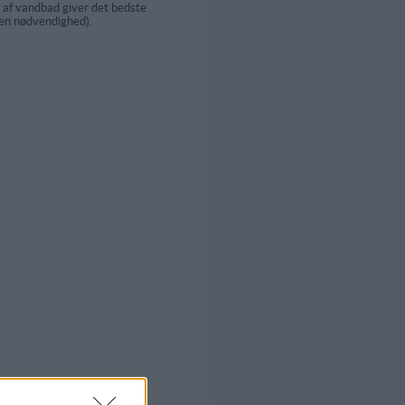
g af vandbad giver det bedste
 en nødvendighed).