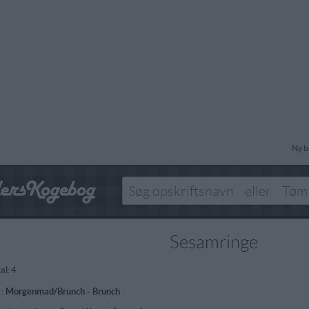
Ny b
Sesamringe
al:
4
 :
Morgenmad/Brunch
-
Brunch