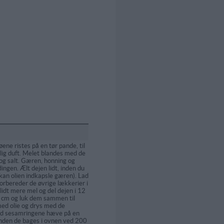
ene ristes på en tør pande, til
jlig duft. Melet blandes med de
og salt. Gæren, honning og
ingen. Ælt dejen lidt, inden du
s kan olien indkapsle gæren). Lad
forbereder de øvrige lækkerier i
lidt mere mel og del dejen i 12
5 cm og luk dem sammen til
med olie og drys med de
ad sesamringene hæve på en
inden de bages i ovnen ved 200