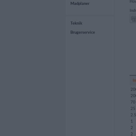
Hov
Madplaner
Ind
Teknik
Brugerservice
I
20
20
70
25
2.
1
2
2