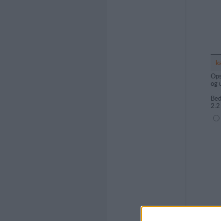
k
Ops
og 
Bed
2.2
(1=