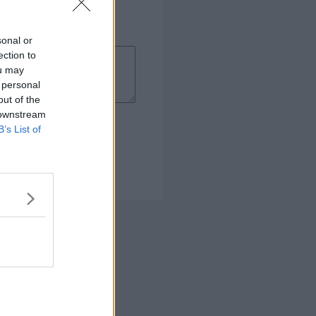
sonal or
ection to
ou may
 personal
out of the
 downstream
B’s List of
 Kogebog