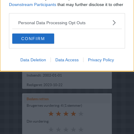
Downstream Participants
that may further disclose it to other
third parties.
Personal Data Processing Opt Outs
CONFIRM
Opskriftsinfo
Ret :
Hovedretter
-
Gryderet - Gryderetter
Data Deletion
Data Access
Privacy Policy
Hovedingrediens :
Lammekød
-
Lammebov stykker
Indsendt :
2002-01-01
Redigeret:
2023-10-22
Bedøm retten
Brugernes vurdering:
4
(
1
stemmer
)
Din vurdering: