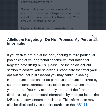
dage ved stuetemperatur.
Tør kødstykkerne af og brun dem kraftigt i
olivenolie. Tilsæt resten af ingredienserne minus
mandler, rosiner og kartofler. Kog sagte 2 - 2 1/2
time ved konstant skumning.
Lige inden kødet er mørt tilsættes de sidste
ingredienser og retten koger 20 min ekstra.
Alletiders Kogebog -
Do Not Process My Personal
Servering:
Information
Pynt med hakket koriander/persille og server groft
brød og couscous til.
If you wish to opt-out of the sale, sharing to third parties, or
processing of your personal or sensitive information for
targeted advertising by us, please use the below opt-out
section to confirm your selection. Please note that after your
opt-out request is processed you may continue seeing
interest-based ads based on personal information utilized by
us or personal information disclosed to third parties prior to
your opt-out. You may separately opt-out of the further
disclosure of your personal information by third parties on the
IAB’s list of downstream participants. This information may
also be disclosed by us to third parties on the
IAB’s List of