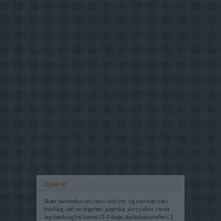
Opskrift
Skær lammeboven i tern 6x6 cm. og mariner det i
hvidløg, safran ingefær, paprika, sort peber, revet
løg stødt og hel kanel i 3-4 dage i køleskabet eller i 2