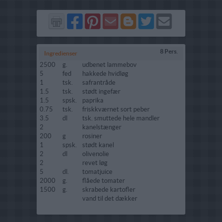
Del
Del
Send
Del
Del
Send
på
på
via
på
på
i
Facebook
Pinterest
GMail
Blogger
Twitter
mail
8 Pers.
Ingredienser
2500
g.
udbenet lammebov
5
fed
hakkede hvidløg
1
tsk.
safrantråde
1.5
tsk.
stødt ingefær
1.5
spsk.
paprika
0.75
tsk.
friskkværnet sort peber
3.5
dl
tsk. smuttede hele mandler
2
kanelstænger
200
g
rosiner
1
spsk.
stødt kanel
2
dl
olivenolie
2
revet løg
5
dl.
tomatjuice
2000
g.
flåede tomater
1500
g.
skrabede kartofler
vand til det dækker