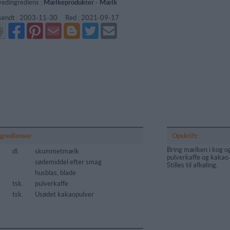
edingrediens :
Mælkeprodukter
-
Mælk
sendt :
2003-11-30
Red :
2021-09-17
Del
Del
Send
Del
Del
Send
på
på
via
på
på
i
Facebook
Pinterest
GMail
Blogger
Twitter
mail
ngredienser:
Opskrift:
Bring mælken i kog og
5
dl.
skummetmælk
pulverkaffe og kakao
sødemiddel efter smag
Stilles til afkøling.
husblas, blade
tsk.
pulverkaffe
tsk.
Usødet kakaopulver