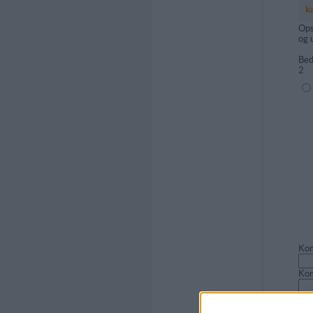
k
Ops
og 
Bed
2
(1=
Kom
Ko