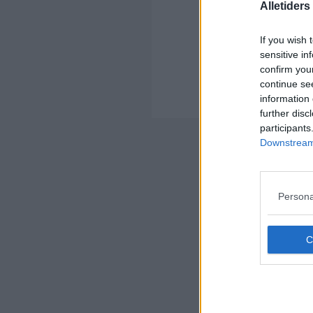
Alletider
If you wish 
sensitive in
Kom
confirm you
Ko
continue se
information 
Der
further disc
participants
Nyheds
Downstream 
Persona