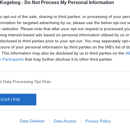
s Kogebog -
Do Not Process My Personal Information
to opt-out of the sale, sharing to third parties, or processing of your per
formation for targeted advertising by us, please use the below opt-out s
mentaren skal godkendes før den bliver synlig
r selection. Please note that after your opt-out request is processed y
mmentarer
eing interest-based ads based on personal information utilized by us or
disclosed to third parties prior to your opt-out. You may separately opt-
 er ikke tilføjet nogen kommentar til denne opskrift endnu
losure of your personal information by third parties on the IAB’s list of
. This information may also be disclosed by us to third parties on the
IA
mails
-
Privatlivspolitik
-
Kontakt
-
Om os
-
Copyright © Alletiders
Participants
that may further disclose it to other third parties.
l Data Processing Opt Outs
CONFIRM
Data Deletion
Data Access
Privacy Policy