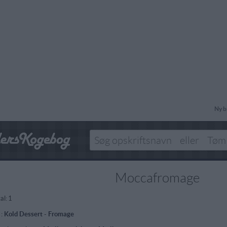
Ny b
Moccafromage
al:
1
 :
Kold Dessert
-
Fromage