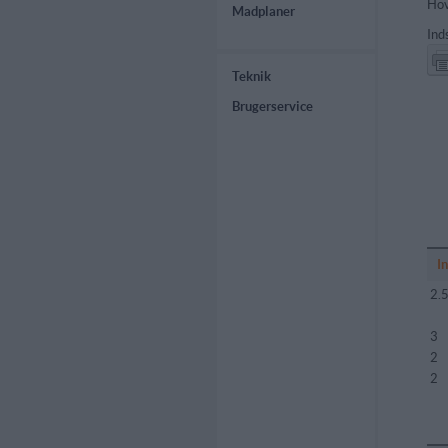
Hov
Madplaner
Ind
Teknik
Brugerservice
I
2.
3
2
2