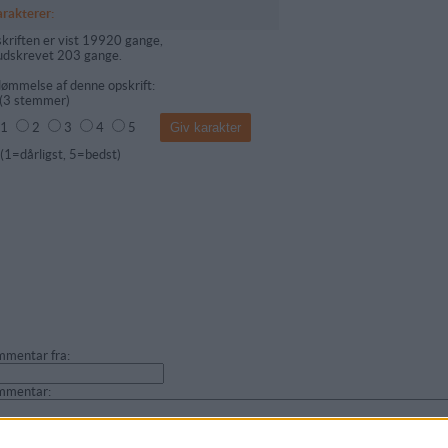
arakterer:
kriften er vist 19920 gange,
udskrevet 203 gange.
ømmelse af denne opskrift:
(
3
stemmer)
1
2
3
4
5
dårligst, 5=bedst)
mentar fra:
mmentar: