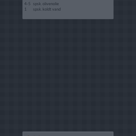
4-5
spsk.
olivenolie
1
spsk.
koldt vand