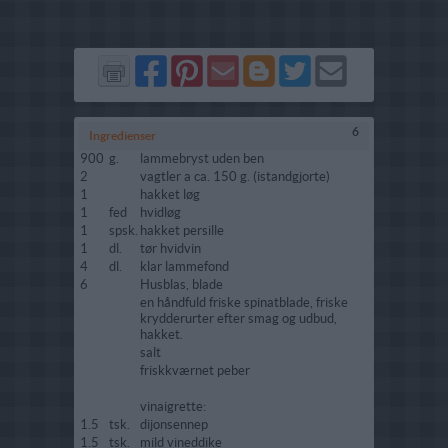
Del
Del
Send
Del
Del
Send
på
på
via
på
på
i
Facebook
Pinterest
GMail
Blogger
Twitter
mail
6
Ingredienser
900
g.
lammebryst uden ben
2
vagtler a ca. 150 g. (istandgjorte)
1
hakket løg
1
fed
hvidløg
1
spsk.
hakket persille
1
dl.
tør hvidvin
4
dl.
klar lammefond
6
Husblas, blade
en håndfuld friske spinatblade, friske
krydderurter efter smag og udbud,
hakket.
salt
friskkværnet peber
vinaigrette:
1.5
tsk.
dijonsennep
1.5
tsk.
mild vineddike