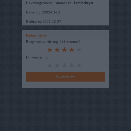
Hovedingrediens :
Lammekød
-
Lammebryst
Indsendt :
2002-01-01
Redigeret:
2021-12-27
Bedøm retten
Brugernes vurdering:
4
(
1
stemmer
)
Din vurdering: