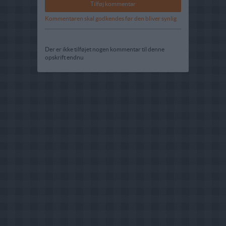
Kommentaren skal godkendes før den bliver synlig
Der er ikke tilføjet nogen kommentar til denne
opskrift endnu