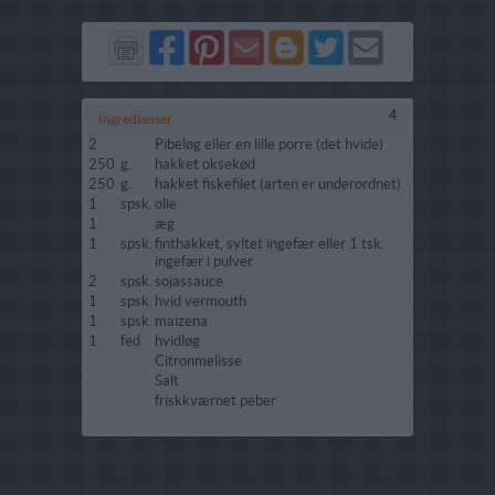
Del
Del
Send
Del
Del
Send
på
på
via
på
på
i
Facebook
Pinterest
GMail
Blogger
Twitter
mail
4
Ingredienser
2
Pibeløg eller en lille porre (det hvide)
250
g.
hakket oksekød
250
g.
hakket fiskefilet (arten er underordnet)
1
spsk.
olie
1
æg
1
spsk.
finthakket, syltet ingefær eller 1 tsk.
ingefær i pulver
2
spsk.
sojassauce
1
spsk.
hvid vermouth
1
spsk.
maizena
1
fed
hvidløg
Citronmelisse
Salt
friskkværnet peber