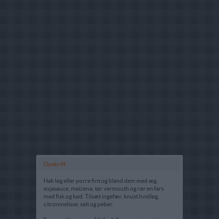
Opskrift
Hak løg eller porre fint og bland dem med æg,
sojasauce, maizena, tør vermouth og rør en fars
med fisk og kød. Tilsæt ingefær, knust hvidløg,
citronmelisse, salt og peber.