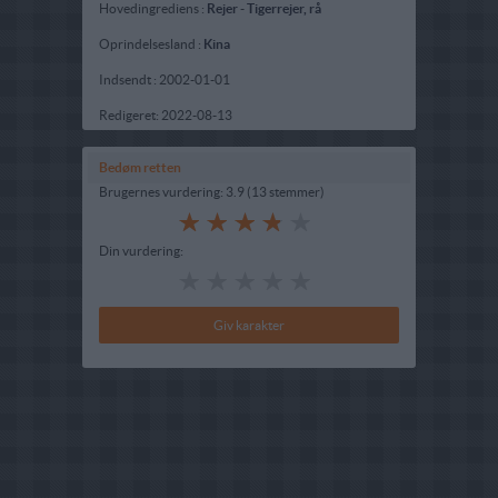
Hovedingrediens :
Rejer
-
Tigerrejer, rå
Oprindelsesland :
Kina
Indsendt :
2002-01-01
Redigeret:
2022-08-13
Bedøm retten
Brugernes vurdering:
3.9
(
13
stemmer
)
Din vurdering: