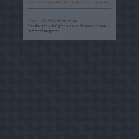
Kommentaren skal godkendes før den bliver synlig
Frida
-
2019-07-26 20:26:14
Der skal slet ik 300 g mel i maks 150 g væsken kan ik
rumme så meget mel