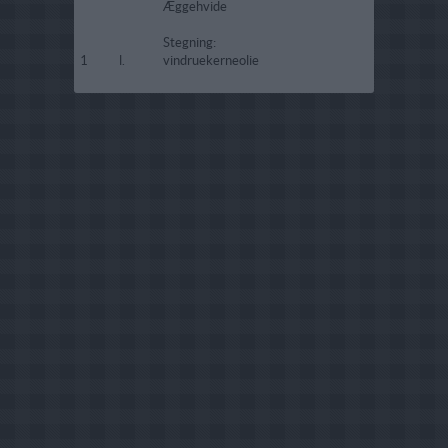
Æggehvide
Stegning:
1
l.
vindruekerneolie