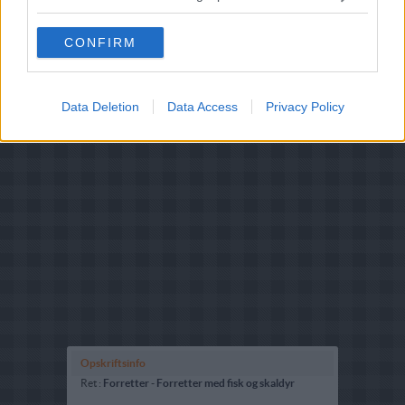
CONFIRM
Data Deletion
Data Access
Privacy Policy
Opskriftsinfo
Ret :
Forretter
-
Forretter med fisk og skaldyr