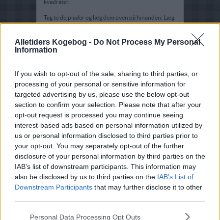
kvadrater.
Tag to dejplader og læg dem oven på hinanden. Læg
1 tsk. Fyld på den ene spids. Rul spidsen over fyldet
ind mod midten. Pensl resten af dejfladen med
Alletiders Kogebog -
æggehvide. Fold venstre og højre spids ind mod
Do Not Process My Personal
Information
midten og pres den sammen. Del de to dejlag i den
sidste spids og kræng den ene ind gennem midten,
den anden dejspids trækkes den anden vej. Nu vil
wontonen være svøbt.
If you wish to opt-out of the sale, sharing to third parties, or
processing of your personal or sensitive information for
Skal det være let, kan dejpladen pensles med
targeted advertising by us, please use the below opt-out
æggehvide, fyldet lægges på den ene spids og dejen
section to confirm your selection. Please note that after your
foldes hen over, så der dannes en trekant. Pres
kanterne lidt sammen.
opt-out request is processed you may continue seeing
interest-based ads based on personal information utilized by
Hæld olien i en wok eller en frituregryde. Varm den
us or personal information disclosed to third parties prior to
op til 180 grader. Steg wontonerne 3-5 minutter i
den varme olie, nogle stykker ad gangen. Tag dem op
your opt-out. You may separately opt-out of the further
med en hulske og lad dem dryppe af på fedtsugende
disclosure of your personal information by third parties on the
papir.
IAB’s list of downstream participants. This information may
Varm den sur-søde sauce op og server den til de
also be disclosed by us to third parties on the
IAB’s List of
varme, sprøde wontoner.
Downstream Participants
that may further disclose it to other
third parties.
Tips:
Wontonerne kan også serveres kolde.
Personal Data Processing Opt Outs