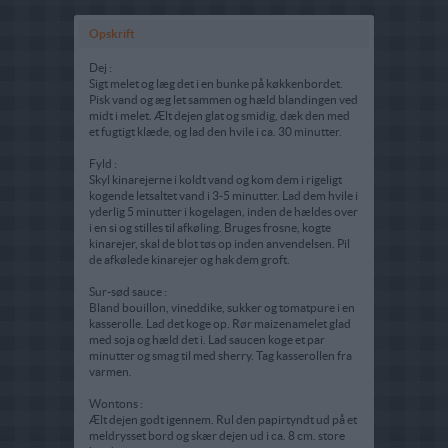
Opskrift
Dej :
Sigt melet og læg det i en bunke på køkkenbordet.
Pisk vand og æg let sammen og hæld blandingen ved
midt i melet. Ælt dejen glat og smidig, dæk den med
et fugtigt klæde, og lad den hvile i ca. 30 minutter.
Fyld :
Skyl kinarejerne i koldt vand og kom dem i rigeligt
kogende letsaltet vand i 3-5 minutter. Lad dem hvile i
yderlig 5 minutter i kogelagen, inden de hældes over
i en si og stilles til afkøling. Bruges frosne, kogte
kinarejer, skal de blot tøs op inden anvendelsen. Pil
de afkølede kinarejer og hak dem groft.
Sur-sød sauce :
Bland bouillon, vineddike, sukker og tomatpure i en
kasserolle. Lad det koge op. Rør maizenamelet glad
med soja og hæld det i. Lad saucen koge et par
minutter og smag til med sherry. Tag kasserollen fra
varmen.
Wontons :
Ælt dejen godt igennem. Rul den papirtyndt ud på et
meldrysset bord og skær dejen ud i ca. 8 cm. store