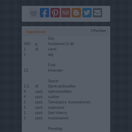
Del
Del
Send
Del
Del
Send
på
på
via
på
på
i
Facebook
Pinterest
GMail
Blogger
Twitter
mail
1 Portion
Ingredienser
Dej :
300
g.
hvedemel (5 dl)
1
dl.
vand
1
æg
Fyld:
12
kinarejer
Sauce:
1.5
dl.
(fjerkræ)bouillon
4
spsk.
rødvinseddike
4
spsk.
sukker
1
spsk.
Tomatpure, koncentreret
1
spsk.
sojasauce
1
spsk.
(tør) sherry
1
spsk.
maizenamel
Pensling: