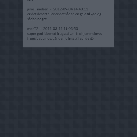
julie l. nielsen
-
2012-09-04 14:48:11
er det desert eller er det sådan en gele til kød og
sådan noget.
morT2
-
2011-03-11 19:03:50
super god ide med frugtsaften, fra hjemmelavet
frugt/babymos, går der jo intet til spilde :D