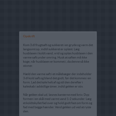
Opskrift
Kom 3 dl frugtsaft og sukkeret i en gryde og varm det
langsomt op, indtil sukkeret er opløst. Læg
husblasen i koldt vand, vrid og opløs husblasen i den
varme saft under omring. Husk at saften må ikke
koge, når husblasen er kommet i, da denne så ikke
stivner.
Hæld den varme saft i et målebæger der indeholder
3 dl kold saft og bland det godt, før det kommes i en
form. Lad det køle helt af og stil den derefter i
køleskab i adskillige timer, indtil geléen er stiv.
Når geléen skal ud, løsnes kanterne med kniv. Dyp
formen i en skål med varmt vand 1-2 sekunder. Læg
et koldtskyllet fad over og hold godt fast om form og
fad med begge hænder. Vend geléen ud ved at ryste
den.