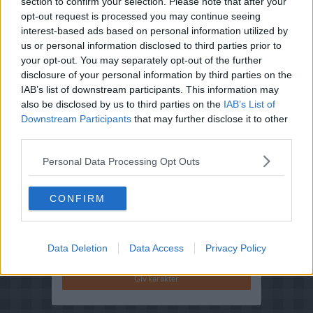
section to confirm your selection. Please note that after your
opt-out request is processed you may continue seeing
interest-based ads based on personal information utilized by
us or personal information disclosed to third parties prior to
your opt-out. You may separately opt-out of the further
Opskriftsinfo
disclosure of your personal information by third parties on the
Ret :
Syltning
-
Gele
IAB’s list of downstream participants. This information may
Hovedingrediens :
Frugt
-
Diverse frugt
also be disclosed by us to third parties on the
IAB’s List of
Downstream Participants
that may further disclose it to other
Indsendt :
2003-10-05
third parties.
Redigeret:
2026-07-12
Personal Data Processing Opt Outs
Bedøm retten
Brugernes vurdering:
4.8
(
362
stemmer
)
CONFIRM
Din vurdering:
Data Deletion
Data Access
Privacy Policy