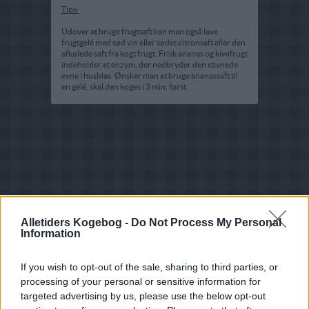
Tips:
Udover at bruge frugtsaft kan man også lave
frugtgelé med sød vin eller sødet citronsaft eller den
afkølede saft fra kogt frugt. Frisk ananas og kiwifrugt
indeholder et enzym, der nedbryder den stivnede
evne i husblas. Ønsker man at bruge ananassaft til
en gelé, skal den koges i 3 min. først.
Alletiders Kogebog -
Do Not Process My Personal
Information
If you wish to opt-out of the sale, sharing to third parties, or
processing of your personal or sensitive information for
targeted advertising by us, please use the below opt-out