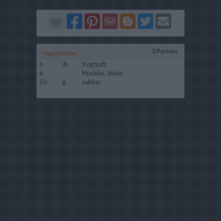
Del
Del
Send
Del
Del
Send
på
på
via
på
på
i
Facebook
Pinterest
GMail
Blogger
Twitter
mail
1 Portion
Ingredienser
6
dl.
frugtsaft
6
Husblas, blade
50
g.
sukker