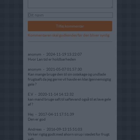
Kommentaren skal godkendes før den bliver synlig
anonym
-
2024-11-19 13:22:07
Hvor Lan tid er holdbarheden
anonym
-
2021-05-07 01:57:30
Kan mange bruge den til sin ostekage og undlade
frugtsaft da jeg gerne vil havde en klar/gennemsigtig
gele ?
E.V
-
2020-11-14 14:12:32
kan mand bruge saft til saftevand også til at lave gele
af ?
Hej
-
2017-04-11 17:51:39
Den er god
Andreas
-
2016-09-13 15:51:03
Virker rigtig godt med ahorn sirup i stedet for frugt
saft