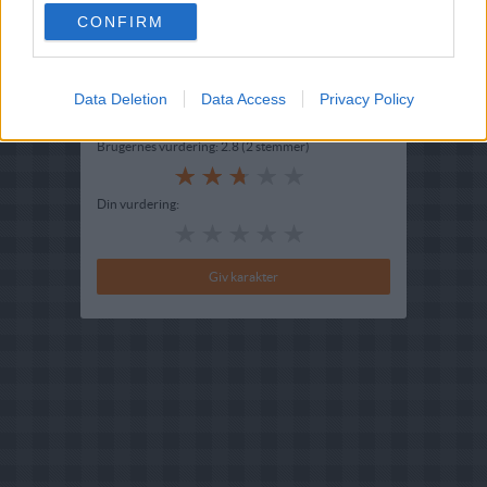
Hovedingrediens :
Bær
-
Vindruer
CONFIRM
Indsendt :
2003-09-25
Data Deletion
Data Access
Privacy Policy
Bedøm retten
Brugernes vurdering:
2.8
(
2
stemmer
)
Din vurdering: