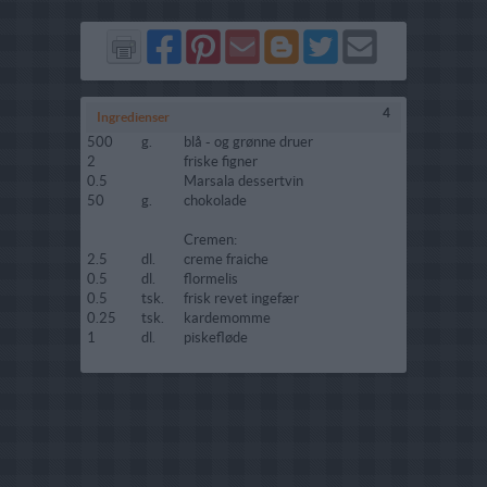
Del
Del
Send
Del
Del
Send
på
på
via
på
på
i
Facebook
Pinterest
GMail
Blogger
Twitter
mail
4
Ingredienser
500
g.
blå - og grønne druer
2
friske figner
0.5
Marsala dessertvin
50
g.
chokolade
Cremen:
2.5
dl.
creme fraiche
0.5
dl.
flormelis
0.5
tsk.
frisk revet ingefær
0.25
tsk.
kardemomme
1
dl.
piskefløde