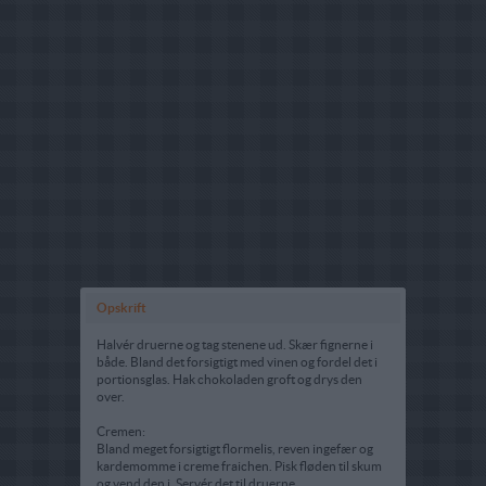
Opskrift
Halvér druerne og tag stenene ud. Skær fignerne i
både. Bland det forsigtigt med vinen og fordel det i
portionsglas. Hak chokoladen groft og drys den
over.
Cremen:
Bland meget forsigtigt flormelis, reven ingefær og
kardemomme i creme fraichen. Pisk fløden til skum
og vend den i. Servér det til druerne.