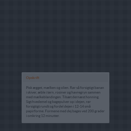
Opskrift
Pisk ægget, mælken og olien. Rør så forsigtigt banan
i skiver, æble i tern, rosiner og havregryn sammen
med mælkeblandingen. Tilsæt dernæst honning.
Sigt hvedemel og bagepulver op i dejen, rør
forsigtigt rundt og fordel dejen i 12-14 små
papirforme. Formene med dej bages ved 200 grader
i omkring 12 minutter.