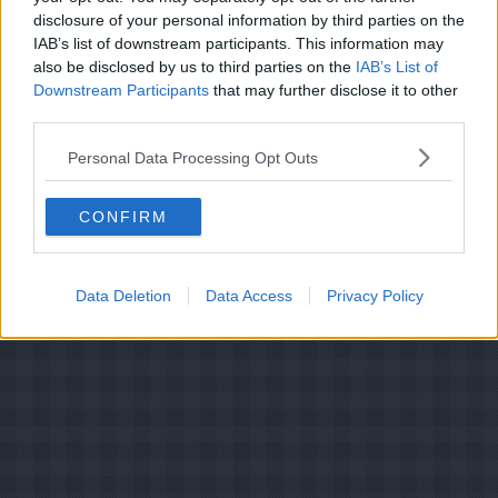
disclosure of your personal information by third parties on the
IAB’s list of downstream participants. This information may
also be disclosed by us to third parties on the
IAB’s List of
Bedøm retten
Downstream Participants
that may further disclose it to other
Brugernes vurdering:
3.4
(
14
stemmer
)
third parties.
Din vurdering:
Personal Data Processing Opt Outs
CONFIRM
Data Deletion
Data Access
Privacy Policy