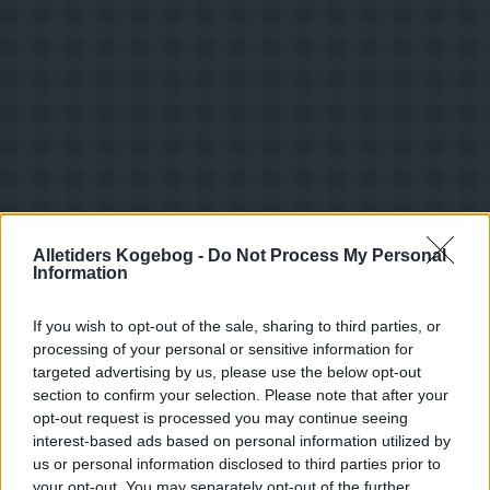
Alletiders Kogebog -
Do Not Process My Personal
Information
If you wish to opt-out of the sale, sharing to third parties, or
processing of your personal or sensitive information for
targeted advertising by us, please use the below opt-out
section to confirm your selection. Please note that after your
Opskriftsinfo
opt-out request is processed you may continue seeing
Ret :
Kager i form
-
Muffins
interest-based ads based on personal information utilized by
Hovedingrediens :
Frugt
-
Diverse frugt
us or personal information disclosed to third parties prior to
your opt-out. You may separately opt-out of the further
Indsendt :
2003-08-17