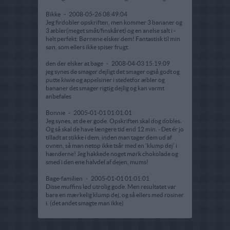
Bikke
-
2008-05-26 08:49:04
Jeg firdobler opskriften, men kommer 3 bananer og
3 æbler(meget småt/finskåret) og en anelse salt i -
helt perfekt. Børnene elsker dem! Fantastisk til min
søn, som ellers ikke spiser frugt.
den der elsker at bage
-
2008-04-03 15:19:09
jeg synes de smager dejligt det smager også godt og
putte kiwie og appelsiner i stedetfor æbler og
bananer det smager rigtig dejlig og kan varmt
anbefales
Bonnie
-
2005-01-01 01:01:01
Jeg synes, at de er gode. Opskriften skal dog dobles.
Og så skal de have længere tid end 12 min. - Det ér jo
tilladt at stikke i dem, inden man tager dem ud af
ovnen, så man netop ikke tsår med en 'klump dej' i
hænderne! Jeg hakkede noget mørk chokolade og
smed i den ene halvdel af dejen, mums!
Bage-familien
-
2005-01-01 01:01:01
Disse muffins lød utrolig gode. Men resultatet var
bare en mærkelig klump dej, og så ellers med rosiner
i. (det andet smagte man ikke)