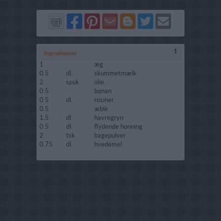
Del
Del
Send
Del
Del
Send
på
på
via
på
på
i
Facebook
Pinterest
GMail
Blogger
Twitter
mail
1
Ingredienser
1
æg
0.5
dl.
skummetmælk
2
spsk.
olie
0.5
banan
0.5
dl.
rosiner
0.5
æble
1.5
dl.
havregryn
0.5
dl.
flydende honning
2
tsk.
bagepulver
0.75
dl.
hvedemel