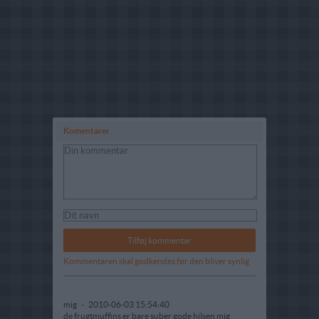
Komentarer
Kommentaren skal godkendes før den bliver synlig
mig
-
2010-06-03 15:54:40
de frugtmuffins er bare suber gode hilsen mig