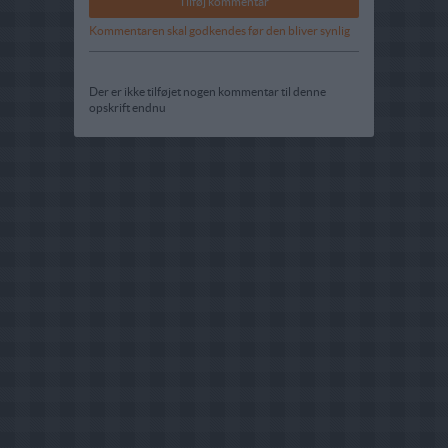
Kommentaren skal godkendes før den bliver synlig
Der er ikke tilføjet nogen kommentar til denne
opskrift endnu