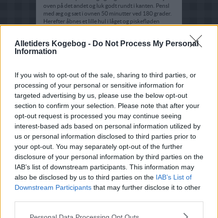
oven på det andet og luk godt rundt i kanten. Pensl
med æg og sæt i ovnen 50 minutter ved 180 grader.
Herefter åbnes et lille hul i låget og piskefløden
heldes i. Bages færdig ved 225 grader i 15. minutter.
Alletiders Kogebog -
Do Not Process My Personal
Information
If you wish to opt-out of the sale, sharing to third parties, or
processing of your personal or sensitive information for
targeted advertising by us, please use the below opt-out
section to confirm your selection. Please note that after your
opt-out request is processed you may continue seeing
interest-based ads based on personal information utilized by
us or personal information disclosed to third parties prior to
your opt-out. You may separately opt-out of the further
disclosure of your personal information by third parties on the
IAB’s list of downstream participants. This information may
also be disclosed by us to third parties on the
IAB’s List of
Downstream Participants
that may further disclose it to other
third parties.
Personal Data Processing Opt Outs