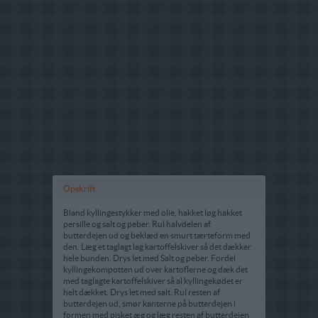
Opskrift
Bland kyllingestykker med olie, hakket løg hakket
persille og salt og peber. Rul halvdelen af
butterdejen ud og beklæd en smurt tærteform med
den. Læg et taglagt lag kartoffelskiver så det dækker
hele bunden. Drys let med Salt og peber. Fordel
kyllingekompotten ud over kartoflerne og dæk det
med taglagte kartoffelskiver så al kyllingekødet er
helt dækket. Drys let med salt. Rul resten af
butterdejen ud, smør kanterne på butterdejen i
formen med pisket æg og læg resten af butterdejen