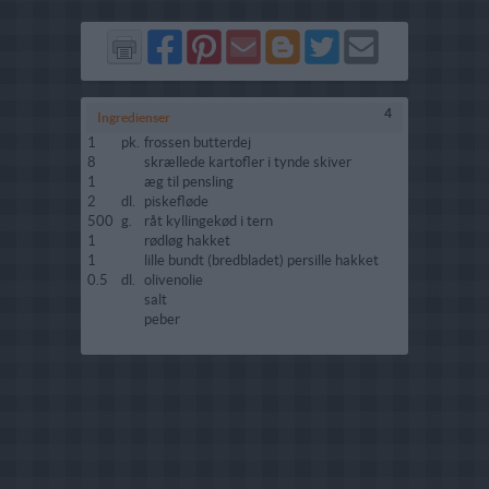
Del
Del
Send
Del
Del
Send
på
på
via
på
på
i
Facebook
Pinterest
GMail
Blogger
Twitter
mail
4
Ingredienser
1
pk.
frossen butterdej
8
skrællede kartofler i tynde skiver
1
æg til pensling
2
dl.
piskefløde
500
g.
råt kyllingekød i tern
1
rødløg hakket
1
lille bundt (bredbladet) persille hakket
0.5
dl.
olivenolie
salt
peber