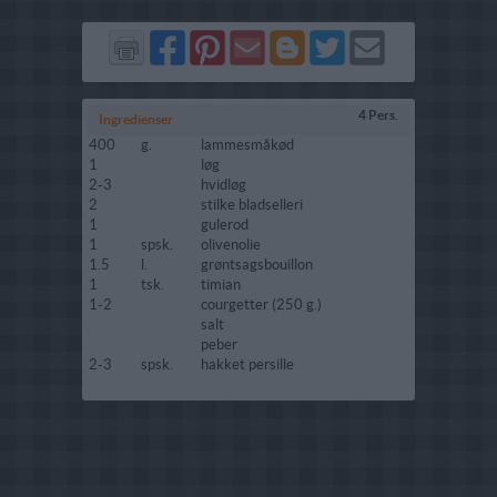
Del
Del
Send
Del
Del
Send
på
på
via
på
på
i
Facebook
Pinterest
GMail
Blogger
Twitter
mail
4 Pers.
Ingredienser
400
g.
lammesmåkød
1
løg
2-3
hvidløg
2
stilke bladselleri
1
gulerod
1
spsk.
olivenolie
1.5
l.
grøntsagsbouillon
1
tsk.
timian
1-2
courgetter (250 g.)
salt
peber
2-3
spsk.
hakket persille