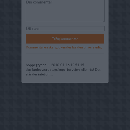
Kommentaren skal godkendes før den bliver synlig
hoppegryden
-
2010-01-16 12:51:15
skal kødet være stegt/kogt i forvejen, eller råt? Det
står der intet om...