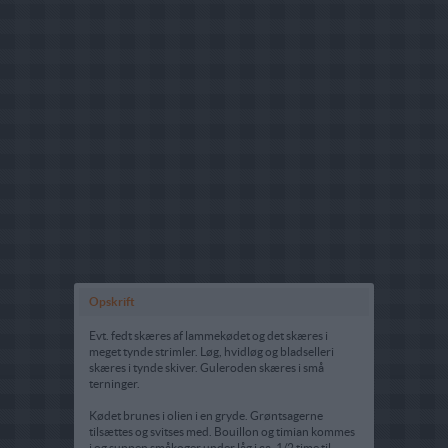
Opskrift
Evt. fedt skæres af lammekødet og det skæres i
meget tynde strimler. Løg, hvidløg og bladselleri
skæres i tynde skiver. Guleroden skæres i små
terninger.
Kødet brunes i olien i en gryde. Grøntsagerne
tilsættes og svitses med. Bouillon og timian kommes
i og suppen småkoger under låg i ca. 1/2 time til