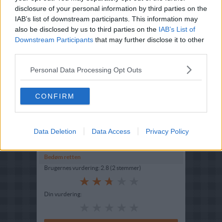
disclosure of your personal information by third parties on the
IAB’s list of downstream participants. This information may
also be disclosed by us to third parties on the
IAB’s List of
Downstream Participants
that may further disclose it to other
third parties.
Personal Data Processing Opt Outs
Opskriftsinfo
Ret :
Suppe
-
Diverse supper
CONFIRM
Hovedingrediens :
Kål
-
Broccoli
Indsendt :
2002-01-01
Data Deletion
Data Access
Privacy Policy
Redigeret:
2025-04-17
Bedøm retten
Brugernes vurdering:
2.8
(
2
stemmer
)
Din vurdering: