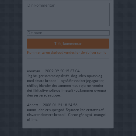
Kommentaren skal godkendes før den bliver synlig
anonym
-
2009-09-20 15:37:04
Jeg bruger samme opskrift - dog uden squash og
med ekstra broccoli - og så finthakker jeg agurker,
chili og blander det sammen med rejerne, vender
det i lidt olivenolje og limesaft - og kommer ovenpå
den serverede suppe...
Annett
-
2008-01-21 18:24:56
mmm - den er supergod. Squasen kan erstattes af
tilsvarende mere brocolli. Citron går også i mangel
af lime.