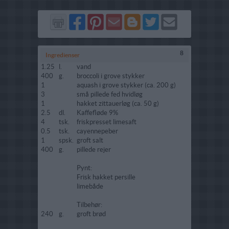
Del
Del
Send
Del
Del
Send
på
på
via
på
på
i
Facebook
Pinterest
GMail
Blogger
Twitter
mail
8
Ingredienser
1.25
l.
vand
400
g.
broccoli i grove stykker
1
aquash i grove stykker (ca. 200 g)
3
små pillede fed hvidløg
1
hakket zittauerløg (ca. 50 g)
2.5
dl.
Kaffefløde 9%
4
tsk.
friskpresset limesaft
0.5
tsk.
cayennepeber
1
spsk.
groft salt
400
g.
pillede rejer
Pynt:
Frisk hakket persille
limebåde
Tilbehør:
240
g.
groft brød