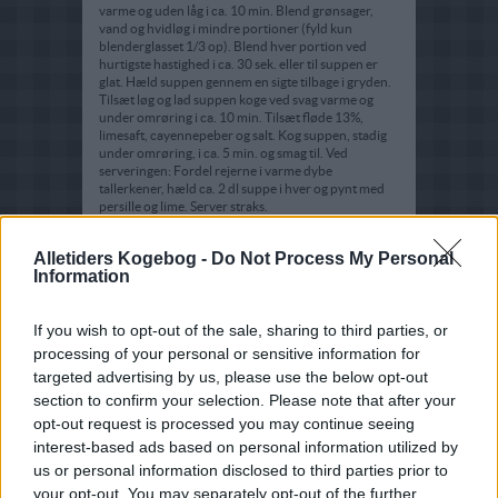
varme og uden låg i ca. 10 min. Blend grønsager,
vand og hvidløg i mindre portioner (fyld kun
blenderglasset 1/3 op). Blend hver portion ved
hurtigste hastighed i ca. 30 sek. eller til suppen er
glat. Hæld suppen gennem en sigte tilbage i gryden.
Tilsæt løg og lad suppen koge ved svag varme og
under omrøring i ca. 10 min. Tilsæt fløde 13%,
limesaft, cayennepeber og salt. Kog suppen, stadig
under omrøring, i ca. 5 min. og smag til. Ved
serveringen: Fordel rejerne i varme dybe
tallerkener, hæld ca. 2 dl suppe i hver og pynt med
persille og lime. Server straks.
Alletiders Kogebog -
Do Not Process My Personal
Information
If you wish to opt-out of the sale, sharing to third parties, or
processing of your personal or sensitive information for
targeted advertising by us, please use the below opt-out
section to confirm your selection. Please note that after your
opt-out request is processed you may continue seeing
interest-based ads based on personal information utilized by
us or personal information disclosed to third parties prior to
your opt-out. You may separately opt-out of the further