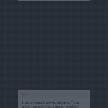
Opskrift
Bring vandet i kog i en tykbundet gryde. Tilsæt
broccoli og squash. Kog grønsagerne ved jævn