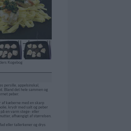
tiders Kogebog
 persille, appelsinskal,
int. Bland det hele sammen og
ærnet peber.
r af kæberne med en skarp
nolie, krydr med salt og peber
m på en varm stege- eller
inutter, afhængigt af størrelsen.
ad eller tallerkener og drys