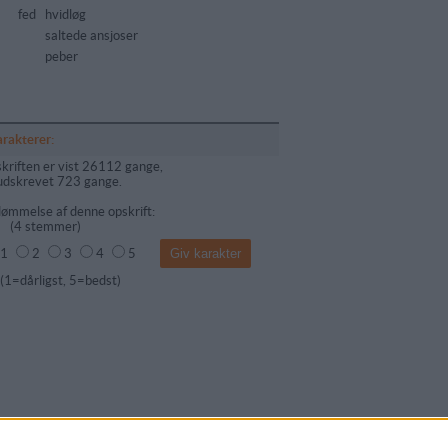
fed
hvidløg
saltede ansjoser
peber
arakterer:
kriften er vist 26112 gange,
udskrevet 723 gange.
ømmelse af denne opskrift:
(
4
stemmer)
1
2
3
4
5
dårligst, 5=bedst)