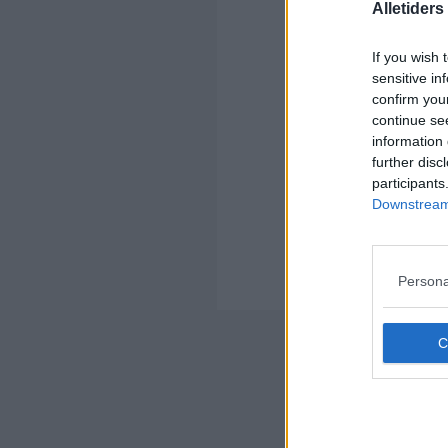
Alletider
Kom
If you wish 
Ko
sensitive in
confirm you
continue se
information 
further disc
participants
Downstream 
Kom
Ko
Lar
Persona
Sav
Nyheds