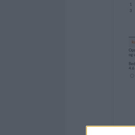
1
3
k
Ops
og 
Bed
4.6
(1=