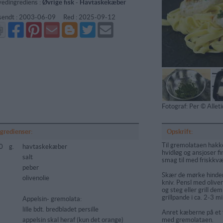
edingrediens :
Øvrige fisk
-
Havtaskekæber
sendt :
2003-06-09
Red :
2025-09-12
Del
Del
Send
Del
Del
Send
på
på
via
på
på
i
Facebook
Pinterest
GMail
Blogger
Twitter
mail
Fotograf: Per © Alle
ngredienser:
Opskrift:
Til gremolataen hakkes
0
g.
havtaskekæber
hvidløg og ansjoser f
salt
smag til med friskkv
peber
Skær de mørke hinde
olivenolie
kniv. Pensl med olive
og steg eller grill de
grillpande i ca. 2-3 m
Appelsin- gremolata:
lille bdt. bredbladet persille
Anret kæberne på et f
5
appelsin skal heraf (kun det orange)
med gremolataen.