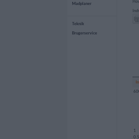
Hov
Madplaner
Ind
Teknik
Brugerservice
I
60
1
0.