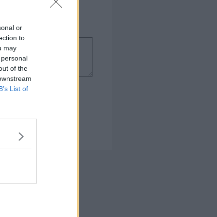
sonal or
ection to
ou may
 personal
out of the
 downstream
B’s List of
 Kogebog