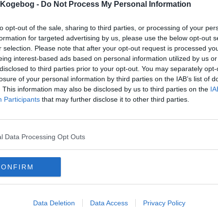
s Kogebog -
Do Not Process My Personal Information
mentar fra:
to opt-out of the sale, sharing to third parties, or processing of your per
mmentar:
formation for targeted advertising by us, please use the below opt-out s
r selection. Please note that after your opt-out request is processed y
eing interest-based ads based on personal information utilized by us or
disclosed to third parties prior to your opt-out. You may separately opt-
losure of your personal information by third parties on the IAB’s list of
. This information may also be disclosed by us to third parties on the
IA
Participants
that may further disclose it to other third parties.
mentaren skal godkendes før den bliver synlig
mmentarer
s Hendriksen
-
2021-05-23 21:14:43
l Data Processing Opt Outs
ner forslag om tilbehør, og mangler der ikke også et bud på en sauce?
mails
-
Privatlivspolitik
-
Kontakt
-
Om os
-
Copyright © Alletiders
CONFIRM
Data Deletion
Data Access
Privacy Policy