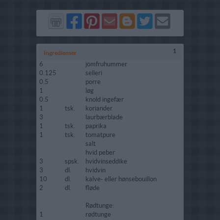
Del
Del
Send
Del
Del
Send
på
på
via
på
på
i
Facebook
Pinterest
GMail
Blogger
Twitter
mail
1
Ingredienser
6
jomfruhummer
0.125
selleri
0.5
porre
1
løg
0.5
knold ingefær
1
tsk.
koriander
3
laurbærblade
1
tsk.
paprika
1
tsk.
tomatpure
salt
hvid peber
3
spsk.
hvidvinseddike
3
dl.
hvidvin
10
dl.
kalve- eller hønsebouillon
2
dl.
fløde
Rødtunge:
1
rødtunge