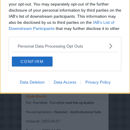
your opt-out. You may separately opt-out of the further
disclosure of your personal information by third parties on the
IAB’s list of downstream participants. This information may
also be disclosed by us to third parties on the
IAB’s List of
Downstream Participants
that may further disclose it to other
third parties.
Personal Data Processing Opt Outs
CONFIRM
Data Deletion
Data Access
Privacy Policy
Opskriftsinfo
Ret :
Forretter
-
Forretter med fisk og skaldyr
Hovedingrediens :
Hummer
-
Jomfruhummer hele
Indsendt :
2003-06-07