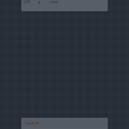
120
g.
smør
Opskrift