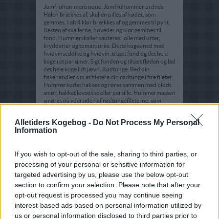
Jomfruhummerbisque: Jomfruhummer ordnes:
Halen brækkes af, skallen pilles af kødet, som
gemmes. I alt 4 klør brækkes af og gemmes til pynt.
Resten af skallerne, hoveder og klør gemmes til
fond. Hummerskaller sauteres i olie med urter,
krydderier og tomatpurèe. Dette koges ned med
hvidvinseddike og hvidvin, tilsæt fond og det hele
koge i et par timer. Sigt fonden og tilsæt fløden og lad
det hele koge lidt jævn. Rødtunge: Bed din
fiskehandler om at filetere din rødtunge i fire fileter.
Hummerkødet hakkes og røres sammen med blødt
smør, hakket løvstikke eller persille. Hummermassen
smøres på ydersiden af rødtungefileterne, som
rulles til små roulader. Rouladerne krydres med salt
og peber. Lægges i et smurt fad med lidt hvidvin og
Alletiders Kogebog -
Do Not Process My Personal
dækkes med staniol. Rouladerne dampes i ovnen
Information
ved 200 grader C,i ca. 10-12 minutter.
I varme dybe tallerkener lægges rouladerne, og
If you wish to opt-out of the sale, sharing to third parties, or
suppen hældes rundt om. Pynt med lidt løvstikke og
en hummerklo (Kloen bør koges i lidt vand før brug).
processing of your personal or sensitive information for
Tips: Suppen kan laves på almindelig hummer og kan
targeted advertising by us, please use the below opt-out
serveres med anden fisk, f.eks. skærising.
section to confirm your selection. Please note that after your
opt-out request is processed you may continue seeing
interest-based ads based on personal information utilized by
us or personal information disclosed to third parties prior to