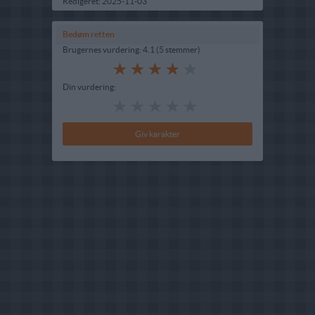
Redigeret:
2025-11-03
Bedøm retten
Brugernes vurdering:
4.1
(
5
stemmer
)
Din vurdering: