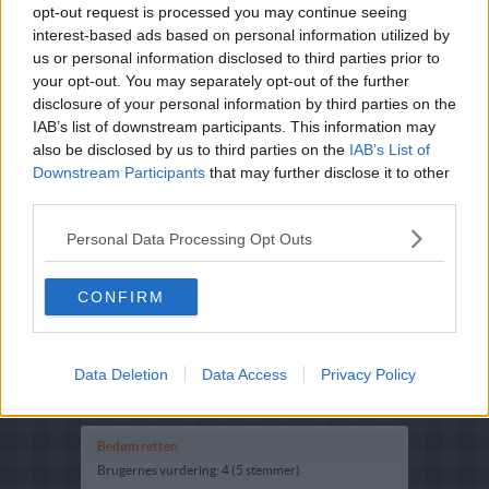
opt-out request is processed you may continue seeing
interest-based ads based on personal information utilized by
us or personal information disclosed to third parties prior to
your opt-out. You may separately opt-out of the further
disclosure of your personal information by third parties on the
IAB’s list of downstream participants. This information may
also be disclosed by us to third parties on the
IAB’s List of
Downstream Participants
that may further disclose it to other
third parties.
Opskriftsinfo
Personal Data Processing Opt Outs
Ret :
Salater
-
Salater
Hovedingrediens :
Bælgplanter
-
Bønner
CONFIRM
Oprindelsesland :
Tyrkiet
Indsendt :
2003-06-06
Data Deletion
Data Access
Privacy Policy
Redigeret:
2023-01-29
Bedøm retten
Brugernes vurdering:
4
(
5
stemmer
)