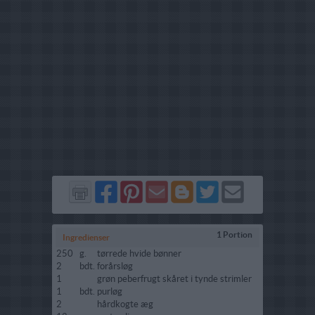
Del
Del
Send
Del
Del
Send
på
på
via
på
på
i
Facebook
Pinterest
GMail
Blogger
Twitter
mail
1 Portion
Ingredienser
250
g.
tørrede hvide bønner
2
bdt.
forårsløg
1
grøn peberfrugt skåret i tynde strimler
1
bdt.
purløg
2
hårdkogte æg