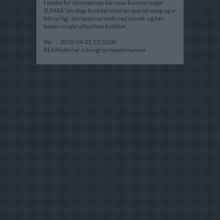
I stedet for dijonsennep kan man komme noget
SUMAK (en slags krydderi med en speciel smag og er
lidt syrlig), det laves normalt med sumak. og kan
købes i nogle udlandske butikker.
Per
-
2010-04-05 13:50:00
På billedet har vi brugt sortøjede bønner