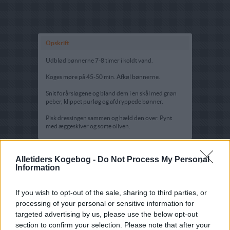
Opskrift
Udblød bønnerne 7-8 timer i koldt vand.
Koges møre på 45-50 min. Afkøl bønnerne.
Snit forårsløgene og bland dem i en skål med grøn
peber, klippet purløg og afdryppede bønner.
Pisk dressingen sammen og hæld den over. Pynt
med æggeskiver og sorte oliven.
Alletiders Kogebog -
Do Not Process My Personal
Information
If you wish to opt-out of the sale, sharing to third parties, or
processing of your personal or sensitive information for
targeted advertising by us, please use the below opt-out
section to confirm your selection. Please note that after your