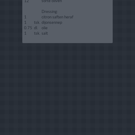
12
sorte oliven
Dressing:
1
citron saften heraf
1
tsk.
dijonsennep
0.75
dl.
olie
1
tsk.
salt