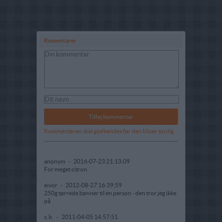
Komentarer
Kommentaren skal godkendes før den bliver synlig
anonym
-
2016-07-23 21:13:09
For meget citron
eivor
-
2012-08-27 16:39:59
250g tørrede bønner til en person - den tror jeg ikke
på
c.b.
-
2011-04-05 14:57:51