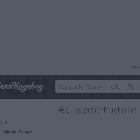
Ny b
Æg- og peberfrugtsalat
al:
4
 :
Salater
-
Salater