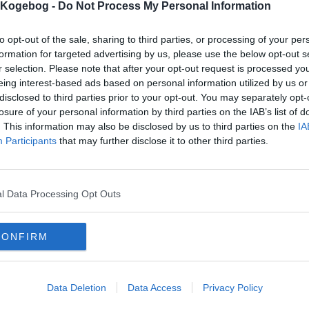
s Kogebog -
Do Not Process My Personal Information
mentar fra:
to opt-out of the sale, sharing to third parties, or processing of your per
formation for targeted advertising by us, please use the below opt-out s
mmentar:
r selection. Please note that after your opt-out request is processed y
eing interest-based ads based on personal information utilized by us or
disclosed to third parties prior to your opt-out. You may separately opt-
losure of your personal information by third parties on the IAB’s list of
. This information may also be disclosed by us to third parties on the
IA
Participants
that may further disclose it to other third parties.
mentaren skal godkendes før den bliver synlig
mmentarer
l Data Processing Opt Outs
 er ikke tilføjet nogen kommentar til denne opskrift endnu
mails
-
Privatlivspolitik
-
Kontakt
-
Om os
-
Copyright © Alletiders
CONFIRM
Data Deletion
Data Access
Privacy Policy