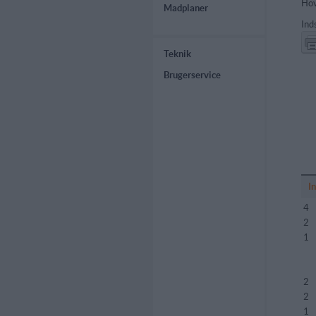
Hov
Madplaner
Ind
Teknik
Brugerservice
I
4
2
1
2
2
1