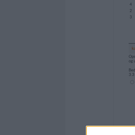
4
2
3
k
Ops
og 
Bed
3.3
(1=