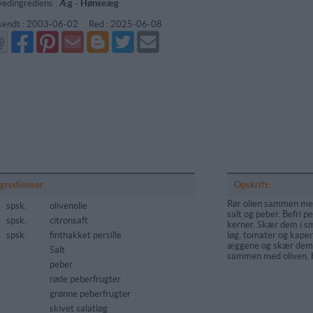
edingrediens :
Æg
-
Hønseæg
sendt :
2003-06-02
Red :
2025-06-08
Del
Del
Send
Del
Del
Send
på
på
via
på
på
i
Facebook
Pinterest
GMail
Blogger
Twitter
mail
ngredienser:
Opskrift:
Rør olien sammen med 
spsk.
olivenolie
salt og peber. Befri p
spsk.
citronsaft
kerner. Skær dem i sm
spsk.
finthakket persille
løg, tomater og kapers
æggene og skær dem i
Salt
sammen med oliven. 
peber
røde peberfrugter
grønne peberfrugter
skivet salatløg