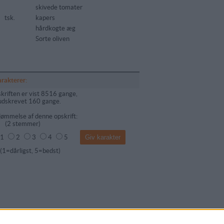
skivede tomater
tsk.
kapers
hårdkogte æg
Sorte oliven
arakterer:
kriften er vist 8516 gange,
udskrevet 160 gange.
ømmelse af denne opskrift:
(
2
stemmer)
1
2
3
4
5
dårligst, 5=bedst)