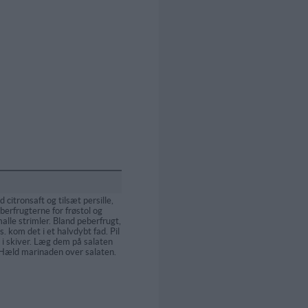
citronsaft og tilsæt persille,
eberfrugterne for frøstol og
alle strimler. Bland peberfrugt,
. kom det i et halvdybt fad. Pil
 skiver. Læg dem på salaten
Hæld marinaden over salaten.