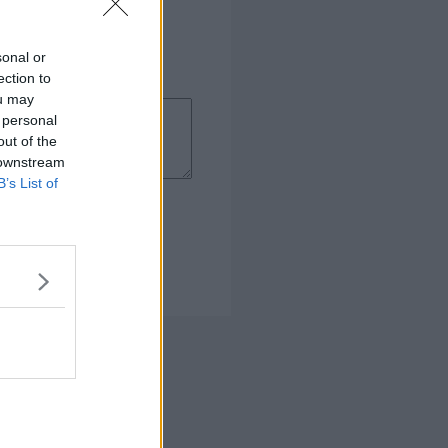
sonal or
ection to
ou may
 personal
out of the
 downstream
B’s List of
 Kogebog