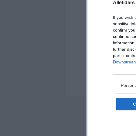
Alletider
Kom
If you wish 
sensitive in
Ko
confirm you
continue se
information 
further disc
participants
Downstream 
Kom
Ko
Persona
Der
Nyheds