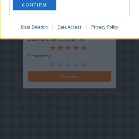
CONFIRM
Indsendt :
2003-06-02
Redigeret:
2025-09-12
Data Deletion
Data Access
Privacy Policy
Bedøm retten
Brugernes vurdering:
5
(
1
stemmer
)
Din vurdering: