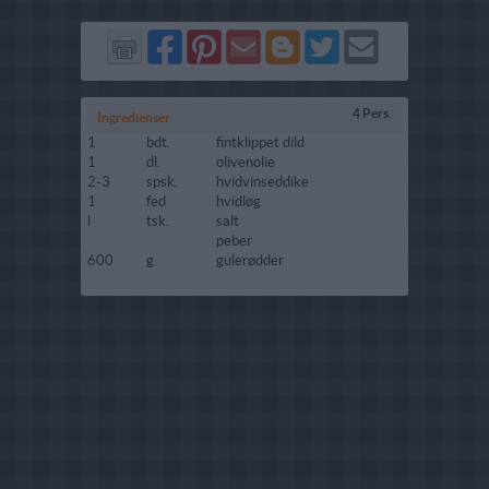
Del
Del
Send
Del
Del
Send
på
på
via
på
på
i
Facebook
Pinterest
GMail
Blogger
Twitter
mail
4 Pers.
Ingredienser
1
bdt.
fintklippet dild
1
dl.
olivenolie
2-3
spsk.
hvidvinseddike
1
fed
hvidløg
l
tsk.
salt
peber
600
g.
gulerødder