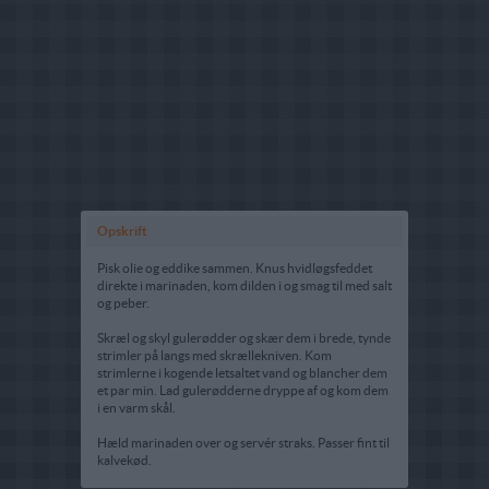
Opskrift
Pisk olie og eddike sammen. Knus hvidløgsfeddet
direkte i marinaden, kom dilden i og smag til med salt
og peber.
Skræl og skyl gulerødder og skær dem i brede, tynde
strimler på langs med skrællekniven. Kom
strimlerne i kogende letsaltet vand og blancher dem
et par min. Lad gulerødderne dryppe af og kom dem
i en varm skål.
Hæld marinaden over og servér straks. Passer fint til
kalvekød.