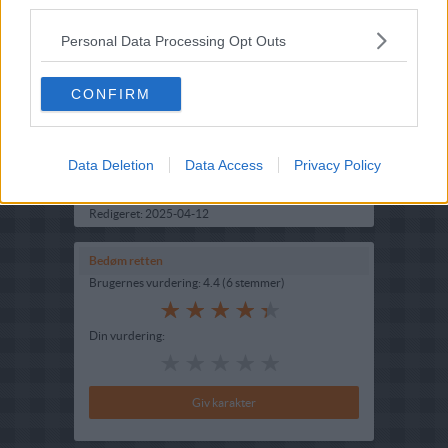
third parties.
Personal Data Processing Opt Outs
CONFIRM
Opskriftsinfo
Ret :
Kager i form
-
Bradepandekage
Hovedingrediens :
Frugt
-
Æbler
Data Deletion
Data Access
Privacy Policy
Indsendt :
2003-06-02
Redigeret:
2025-04-12
Bedøm retten
Brugernes vurdering:
4.4
(
6
stemmer
)
Din vurdering: