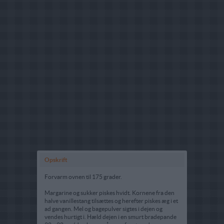
Opskrift
Forvarm ovnen til 175 grader.
Margarine og sukker piskes hvidt. Kornene fra den
halve vanillestang tilsættes og herefter piskes æg i et
ad gangen. Mel og bagepulver sigtes i dejen og
vendes hurtigt i. Hæld dejen i en smurt bradepande