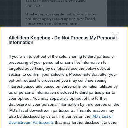
32 x 32 cm (den kan også være foret med
bagepapir).
Skræl æblerne og skær dem ud i 6 både. Stik dem
ned i dejen og drys sukker og kanel over. Fordel
margarinen i små bidder over kagen.
Bages i ca. 30 min. Når bunden er fast er kagen
færdig.
Alletiders Kogebog -
Do Not Process My Personal
Information
If you wish to opt-out of the sale, sharing to third parties, or
processing of your personal or sensitive information for
targeted advertising by us, please use the below opt-out
section to confirm your selection. Please note that after your
opt-out request is processed you may continue seeing
interest-based ads based on personal information utilized by
us or personal information disclosed to third parties prior to
your opt-out. You may separately opt-out of the further
disclosure of your personal information by third parties on the
IAB’s list of downstream participants. This information may
also be disclosed by us to third parties on the
IAB’s List of
Downstream Participants
that may further disclose it to other