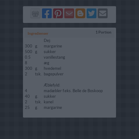
Del
Del
Send
Del
Del
Send
på
på
via
på
på
i
Facebook
Pinterest
GMail
Blogger
Twitter
mail
1 Portion
Ingredienser
Dej:
300
g.
margarine
500
g.
sukker
0.5
vanillestang
8
æg
300
g.
hvedemel
2
tsk.
bagepulver
Æblefyld:
4
madæbler f.eks. Belle de Boskoop
40
g.
sukker
2
tsk.
kanel
25
g.
margarine