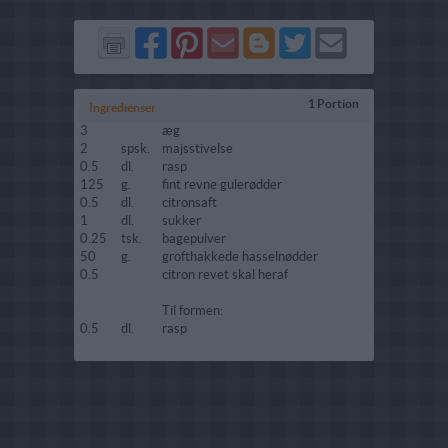
Del
Del
Send
Del
Del
Send
på
på
via
på
på
i
Facebook
Pinterest
GMail
Blogger
Twitter
mail
1 Portion
Ingredienser
3
æg
2
spsk.
majsstivelse
0.5
dl.
rasp
125
g.
fint revne gulerødder
0.5
dl.
citronsaft
1
dl.
sukker
0.25
tsk.
bagepulver
50
g.
grofthakkede hasselnødder
0.5
citron revet skal heraf
Til formen:
0.5
dl.
rasp