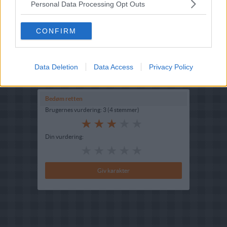
Personal Data Processing Opt Outs
Opskriftsinfo
Ret :
Kager i form
-
Bradepandekage
CONFIRM
Hovedingrediens :
Rodfrugter
-
Gulerødder
Indsendt :
2003-06-01
Data Deletion
Data Access
Privacy Policy
Redigeret:
2025-01-23
Bedøm retten
Brugernes vurdering:
3
(
4
stemmer
)
Din vurdering: