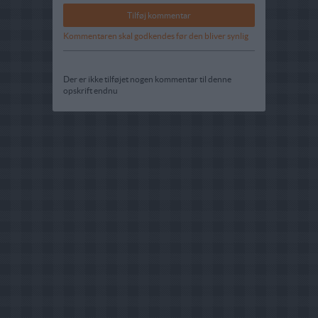
Kommentaren skal godkendes før den bliver synlig
Der er ikke tilføjet nogen kommentar til denne
opskrift endnu