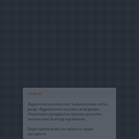
Opskrift
Æggehviderne piskes stive. Sukkeret piskes i ad tre
gange. Æggeblommerne piskes i et ad gangen.
Majsstivelse og bagepulver blandes og vendes i
sammen med de øvrige ingredienser.
Dejen hældes straks i en velsmurt, raspet
springform.