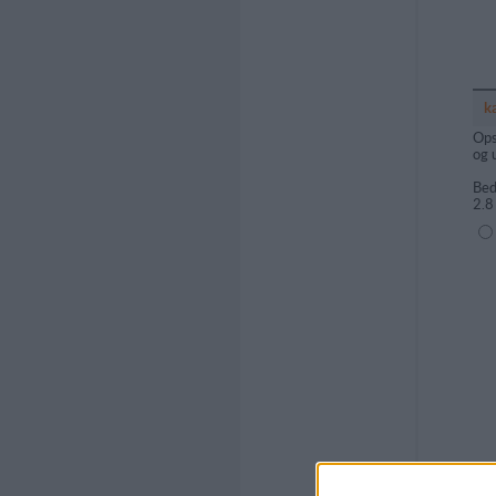
k
Ops
og 
Bed
2.8
(1=
Kom