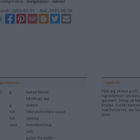
edingrediens :
Bælgplanter
-
Bønner
sendt :
2003-05-31
Red :
2021-08-08
Del
Del
Send
Del
Del
Send
på
på
via
på
på
i
Facebook
Pinterest
GMail
Blogger
Twitter
mail
ngredienser:
Opskrift:
Hak æg skinke groft.
0
g.
baked beans
ingredienser i en kass
hårdkogt æg
igennem. Smag på bøn
g.
skinke
kradse. Fordel bønner
mættende ret, der ka
tsk.
Worcestershire sauce
laves.
tsk.
sennep
spsk.
tomatketchup
salt
peber fra mølle