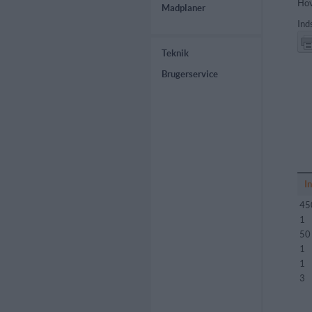
Hov
Madplaner
Ind
Teknik
Brugerservice
I
45
1
50
1
1
3