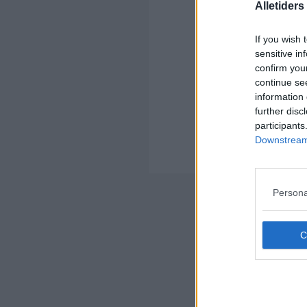
Alletider
Ko
If you wish 
sensitive in
confirm you
continue se
information 
further disc
Kom
participants
Ko
Downstream 
Der
Nyheds
Persona