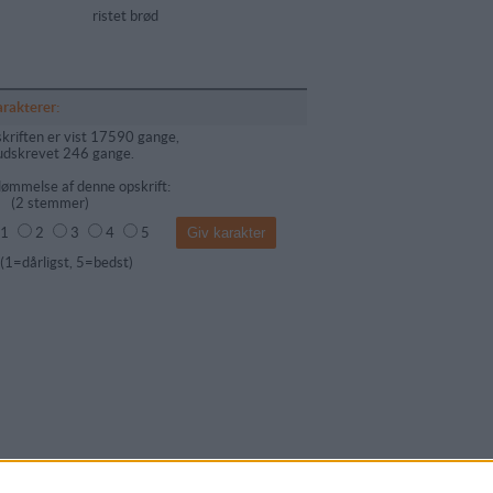
ristet brød
arakterer:
kriften er vist 17590 gange,
udskrevet 246 gange.
ømmelse af denne opskrift:
(
2
stemmer)
1
2
3
4
5
dårligst, 5=bedst)
mentar fra: