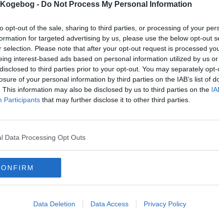
s Kogebog -
Do Not Process My Personal Information
mmentar:
to opt-out of the sale, sharing to third parties, or processing of your per
formation for targeted advertising by us, please use the below opt-out s
r selection. Please note that after your opt-out request is processed y
eing interest-based ads based on personal information utilized by us or
disclosed to third parties prior to your opt-out. You may separately opt-
losure of your personal information by third parties on the IAB’s list of
mentaren skal godkendes før den bliver synlig
. This information may also be disclosed by us to third parties on the
IA
mmentarer
Participants
that may further disclose it to other third parties.
 er ikke tilføjet nogen kommentar til denne opskrift endnu
mails
-
Privatlivspolitik
-
Kontakt
-
Om os
-
Copyright © Alletiders
l Data Processing Opt Outs
CONFIRM
Data Deletion
Data Access
Privacy Policy