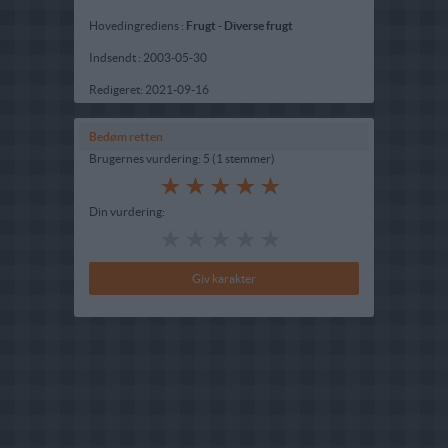
Hovedingrediens :
Frugt
-
Diverse frugt
Indsendt :
2003-05-30
Redigeret:
2021-09-16
Bedøm retten
Brugernes vurdering:
5
(
1
stemmer
)
Din vurdering: