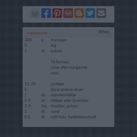
Del
Del
Send
Del
Del
Send
på
på
via
på
på
i
Facebook
Pinterest
GMail
Blogger
Twitter
mail
8 Pers.
Ingredienser
300
g.
marcipan
3
æg
1
dl.
sukker
Til formen:
smør eller margarine
rasp
15-20
jordbær
1
klase grønne druer
1
ds.
mandarinbåde
1-2
dl.
blåbær eller brombær
3-4
tsk.
Husblas, pulver
1
dl.
vand
0.5
dl.
saft f.eks. hyldeblomstsaft