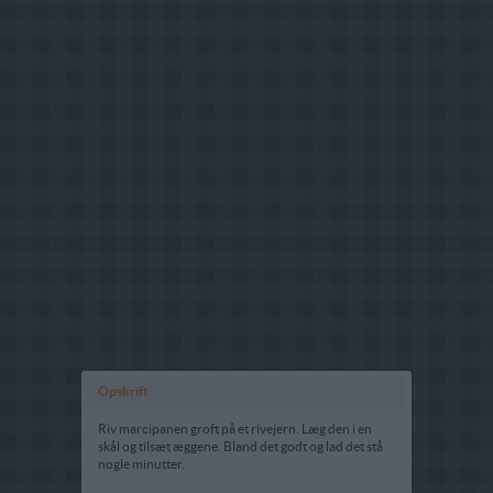
Opskrift
Riv marcipanen groft på et rivejern. Læg den i en
skål og tilsæt æggene. Bland det godt og lad det stå
nogle minutter.