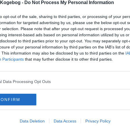
s Kogebog -
Do Not Process My Personal Information
mentar fra:
mmentar:
to opt-out of the sale, sharing to third parties, or processing of your per
formation for targeted advertising by us, please use the below opt-out s
r selection. Please note that after your opt-out request is processed y
eing interest-based ads based on personal information utilized by us or
disclosed to third parties prior to your opt-out. You may separately opt-
losure of your personal information by third parties on the IAB’s list of
. This information may also be disclosed by us to third parties on the
IA
mentaren skal godkendes før den bliver synlig
Participants
that may further disclose it to other third parties.
mmentarer
en
-
2008-05-02 09:58:24
tigt tilberedt og meget velsmagende (siger mine bridgevenner) god fif med vanil
l Data Processing Opt Outs
mails
-
Privatlivspolitik
-
Kontakt
-
Om os
-
Copyright © Alletiders
CONFIRM
Data Deletion
Data Access
Privacy Policy