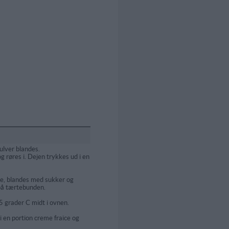
ulver blandes.
 røres i. Dejen trykkes ud i en
e, blandes med sukker og
på tærtebunden.
 grader C midt i ovnen.
 i en portion creme fraice og