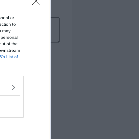
sonal or
ection to
ou may
 personal
out of the
 downstream
B’s List of
le i creme fraiche
 Kogebog