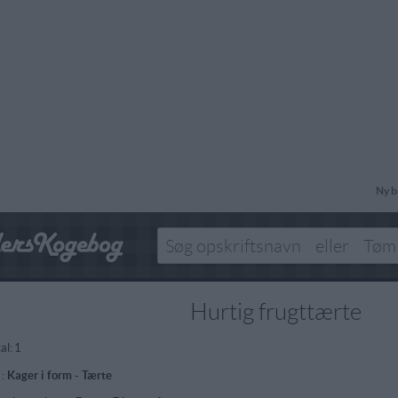
Ny b
Hurtig frugttærte
al:
1
 :
Kager i form
-
Tærte