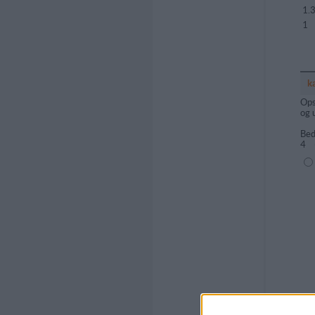
1.
1
k
Ops
og 
Bed
4
(1=