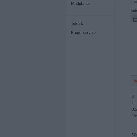
Hov
Madplaner
Ind
Teknik
Brugerservice
I
3
1
0.
15
50