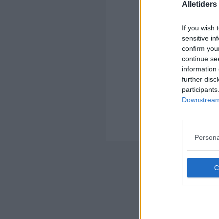
Alletider
Kom
Ko
If you wish 
sensitive in
confirm you
continue se
information 
further disc
participants
Kom
Downstream 
Ko
sv
hur
Persona
Nyheds