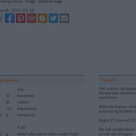
edingrediens :
Frugt
-
Diverse frugt
sendt :
2003-05-28
Del
Del
Send
Del
Del
Send
på
på
via
på
på
i
Facebook
Pinterest
GMail
Blogger
Twitter
mail
ngredienser:
Opskrift:
Mel, sukker og bagep
Dej:
Margarinen smeltes og
dl.
hvedemel
tærteform.
dl.
sukker
Æblerne skæres i båd
5
tsk.
bagepulver
maizena og fordeles 
0
g.
margarine
Bages 25 min ved 225
Fyld:
Rør lidt vanillesukker
0
g.
æbler eller pærer (eller andet frugt)
server det til kagen.