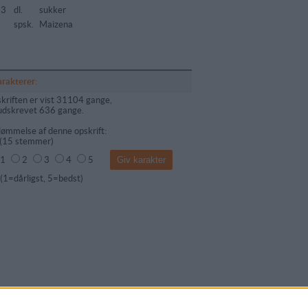
33
dl.
sukker
spsk.
Maizena
arakterer:
kriften er vist 31104 gange,
udskrevet 636 gange.
ømmelse af denne opskrift:
(
15
stemmer)
1
2
3
4
5
dårligst, 5=bedst)