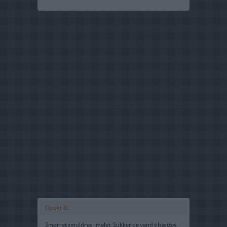
Opskrift
Smørret smuldres i melet. Sukker og vand tilsættes,