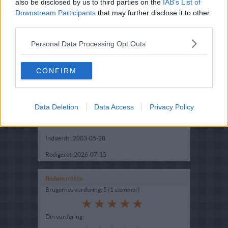
also be disclosed by us to third parties on the
IAB’s List of
Downstream Participants
that may further disclose it to other
third parties.
Personal Data Processing Opt Outs
CONFIRM
Opskriftsinfo
Ret :
Kager i form
-
Tærte
Data Deletion
Data Access
Privacy Policy
Hovedingrediens :
Frugt
-
Diverse frugt
Indsendt :
2003-05-28
Redigeret:
2026-07-15
Bedøm retten
Brugernes vurdering:
5
(
1
stemmer
)
Din vurdering: