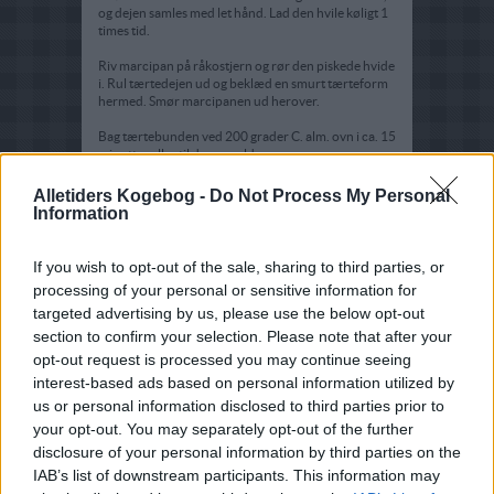
og dejen samles med let hånd. Lad den hvile køligt 1
times tid.
Riv marcipan på råkostjern og rør den piskede hvide
i. Rul tærtedejen ud og beklæd en smurt tærteform
hermed. Smør marcipanen ud herover.
Bag tærtebunden ved 200 grader C. alm. ovn i ca. 15
minutter eller til den er gylden.
Læg frugterne sirligt ovenpå og dryp lidt frugtgelé
Alletiders Kogebog -
Do Not Process My Personal
over, når den er ved at stivne.
Information
Giv creme fraiche til tærten.
If you wish to opt-out of the sale, sharing to third parties, or
processing of your personal or sensitive information for
targeted advertising by us, please use the below opt-out
section to confirm your selection. Please note that after your
opt-out request is processed you may continue seeing
interest-based ads based on personal information utilized by
us or personal information disclosed to third parties prior to
your opt-out. You may separately opt-out of the further
disclosure of your personal information by third parties on the
IAB’s list of downstream participants. This information may