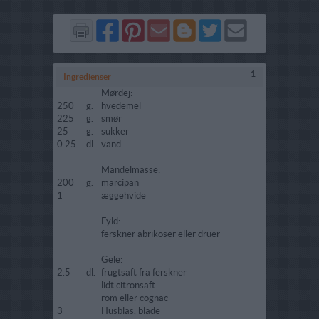
Del
Del
Send
Del
Del
Send
på
på
via
på
på
i
Facebook
Pinterest
GMail
Blogger
Twitter
mail
1
Ingredienser
Mørdej:
250
g.
hvedemel
225
g.
smør
25
g.
sukker
0.25
dl.
vand
Mandelmasse:
200
g.
marcipan
1
æggehvide
Fyld:
ferskner abrikoser eller druer
Gele:
2.5
dl.
frugtsaft fra ferskner
lidt citronsaft
rom eller cognac
3
Husblas, blade