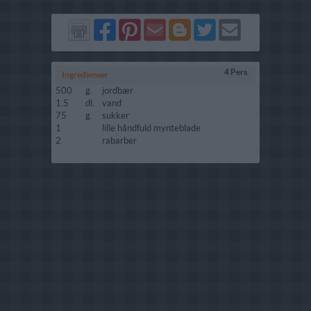
Del
Del
Send
Del
Del
Send
på
på
via
på
på
i
Facebook
Pinterest
GMail
Blogger
Twitter
mail
4 Pers.
Ingredienser
500
g.
jordbær
1.5
dl.
vand
75
g.
sukker
1
lille håndfuld mynteblade
2
rabarber