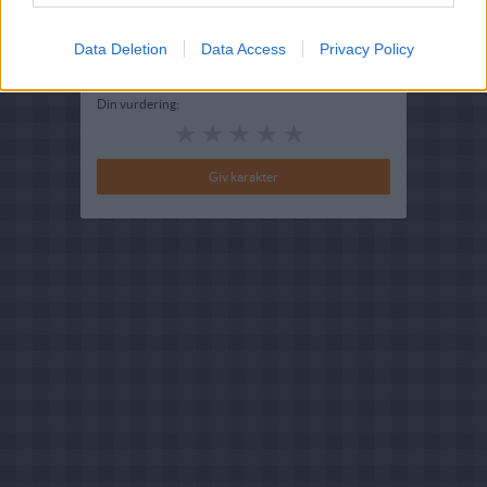
Bedøm retten
Brugernes vurdering:
4.2
(
3
stemmer
)
Data Deletion
Data Access
Privacy Policy
Din vurdering: