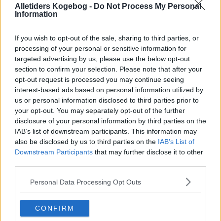
Alletiders Kogebog -
Do Not Process My Personal
Information
If you wish to opt-out of the sale, sharing to third parties, or
processing of your personal or sensitive information for
targeted advertising by us, please use the below opt-out
section to confirm your selection. Please note that after your
opt-out request is processed you may continue seeing
interest-based ads based on personal information utilized by
us or personal information disclosed to third parties prior to
your opt-out. You may separately opt-out of the further
disclosure of your personal information by third parties on the
IAB’s list of downstream participants. This information may
also be disclosed by us to third parties on the
IAB’s List of
Opskriftsinfo
Downstream Participants
that may further disclose it to other
Ret :
Kold Dessert
-
Frugt
third parties.
Hovedingrediens :
Bær
-
Jordbær
Personal Data Processing Opt Outs
Indsendt :
2003-05-26
CONFIRM
Redigeret:
2022-07-24