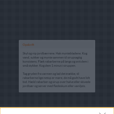
Opskrift
Skyl og nip jordbærrene. Hak myntebladene. Kog
vand, sukker og mynte sammen til sirupsagtig
konsistens. Flæk rabarberne på langs og snit dem i
små stykker. Kog dem 1 minut i siruppen.
Tag gryden fra varmen og lad det trække, til
rabarberne lige netop er møre, de må godt have lidt
bid. Hæld rabarber og sirup over halve eller skivede
jordbær og server med flødeskum eller vaniljeis.