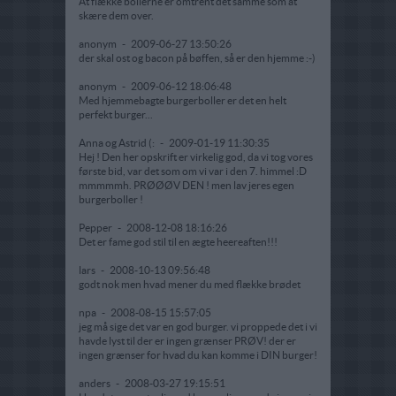
At flække bollerne er omtrent det samme som at
skære dem over.
anonym
-
2009-06-27 13:50:26
der skal ost og bacon på bøffen, så er den hjemme :-)
anonym
-
2009-06-12 18:06:48
Med hjemmebagte burgerboller er det en helt
perfekt burger...
Anna og Astrid (:
-
2009-01-19 11:30:35
Hej ! Den her opskrift er virkelig god, da vi tog vores
første bid, var det som om vi var i den 7. himmel :D
mmmmmh. PRØØØV DEN ! men lav jeres egen
burgerboller !
Pepper
-
2008-12-08 18:16:26
Det er fame god stil til en ægte heereaften!!!
lars
-
2008-10-13 09:56:48
godt nok men hvad mener du med flække brødet
npa
-
2008-08-15 15:57:05
jeg må sige det var en god burger. vi proppede det i vi
havde lyst til der er ingen grænser PRØV! der er
ingen grænser for hvad du kan komme i DIN burger!
anders
-
2008-03-27 19:15:51