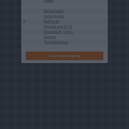
Peber
Burgerboller
Icebergsalat
2
Bøftomat
Miracle wip 51 %
Drueagurk. syltet
Sennep
Tomatketchup
Se næringsberegning