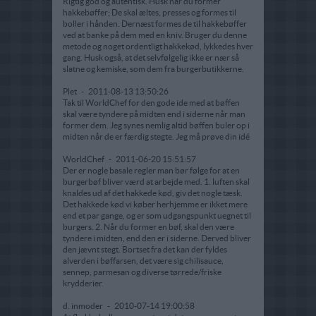
Rigtig god og autentisk. Husk når du former
hakkebøffer; De skal æltes, presses og formes til
boller i hånden. Dernæst formes de til hakkebøffer
ved at banke på dem med en kniv. Bruger du denne
metode og noget ordentligt hakkekød, lykkedes hver
gang. Husk også, at det selvfølgelig ikke er nær så
slatne og kemiske, som dem fra burgerbutikkerne.
Plet
-
2011-08-13 13:50:26
Tak til WorldChef for den gode ide med at bøffen
skal være tyndere på midten end i siderne når man
former dem. Jeg synes nemlig altid bøffen buler op i
midten når de er færdig stegte. Jeg må prøve din idé
WorldChef
-
2011-06-20 15:51:57
Der er nogle basale regler man bør følge for at en
burgerbøf bliver værd at arbejde med. 1. luften skal
knaldes ud af det hakkede kød, giv det nogle tæsk.
Det hakkede kød vi køber herhjemme er ikket mere
end et par gange, og er som udgangspunkt uegnet til
burgers. 2. Når du former en bøf, skal den være
tyndere i midten, end den er i siderne. Derved bliver
den jævnt stegt. Bortset fra det kan der fyldes
alverden i bøffarsen, det være sig chilisauce,
sennep, parmesan og diverse tørrede/friske
krydderier.
d. inmoder
-
2010-07-14 19:00:58