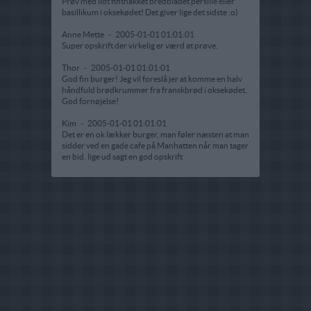
Prøv med lidt finthakket bredbladet persille eller
basillikum i oksekødet! Det giver lige det sidste ;o)
Anne Mette
-
2005-01-01 01:01:01
Super opskrift der virkelig er værd at prøve.
Thor
-
2005-01-01 01:01:01
God fin burger! Jeg vil foreslå jer at komme en halv
håndfuld brødkrummer fra franskbrød i oksekødet.
God fornøjelse!
Kim
-
2005-01-01 01:01:01
Det er en ok lækker burger, man føler næsten at man
sidder ved en gade cafe på Manhatten når man tager
en bid. lige ud sagt en god opskrift