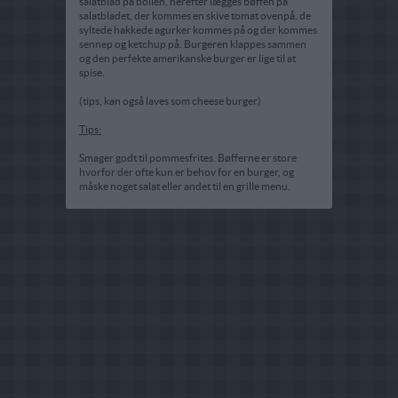
salatblad på bollen, herefter lægges bøffen på
salatbladet, der kommes en skive tomat ovenpå, de
syltede hakkede agurker kommes på og der kommes
sennep og ketchup på. Burgeren klappes sammen
og den perfekte amerikanske burger er lige til at
spise.
(tips, kan også laves som cheese burger)
Tips:
Smager godt til pommesfrites. Bøfferne er store
hvorfor der ofte kun er behov for en burger, og
måske noget salat eller andet til en grille menu.