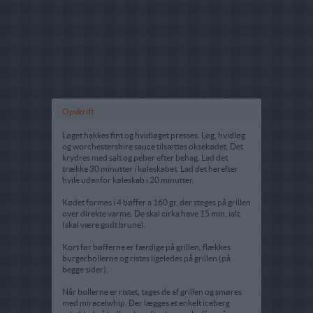
Opskrift
Løget hakkes fint og hvidløget presses. Løg, hvidløg
og worchestershire sauce tilsættes oksekødet. Det
krydres med salt og peber efter behag. Lad det
trække 30 minutter i køleskabet. Lad det herefter
hvile udenfor køleskab i 20 minutter.
Kødet formes i 4 bøffer a 160 gr, der steges på grillen
over direkte varme. De skal cirka have 15 min, ialt.
(skal være godt brune).
Kort før bøfferne er færdige på grillen, flækkes
burgerbollerne og ristes ligeledes på grillen (på
begge sider).
Når bollerne er ristet, tages de af grillen og smøres
med miracelwhip. Der lægges et enkelt iceberg