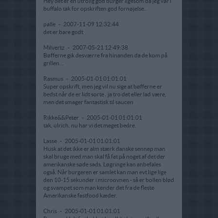
Hey det er en utrolig god burger ligesom da jeg var i
buffalo tak for opskriften god fornøjelse..
palle
-
2007-11-09 12:32:44
det er bare godt
Milvertz
-
2007-05-21 12:49:38
Bøfferne gik desværre fra hinanden da de kom på
grillen...
Rasmus
-
2005-01-01 01:01:01
Super opskrift, men jeg vil nu sige at bøfferne er
bedst når de er lidt sorte . ja tro det eller lad være,
men det smager fantastisk til saucen
Rikke&&Peter
-
2005-01-01 01:01:01
tak, ulrich. nu har vi det meget bedre.
Lasse
-
2005-01-01 01:01:01
Husk at det ikke er alm stærk danske sennep man
skal bruge med man skal få fat på noget af det der
amerikanske søde sads. Løgringe kan anbefales
også. Når burgeren er samlet kan man evt lige lige
den 10-15 sekunder i microovnen - så er bollen blød
og svampet som man kender det fra de fleste
Amerikanske fastfood kæder.
Chris
-
2005-01-01 01:01:01