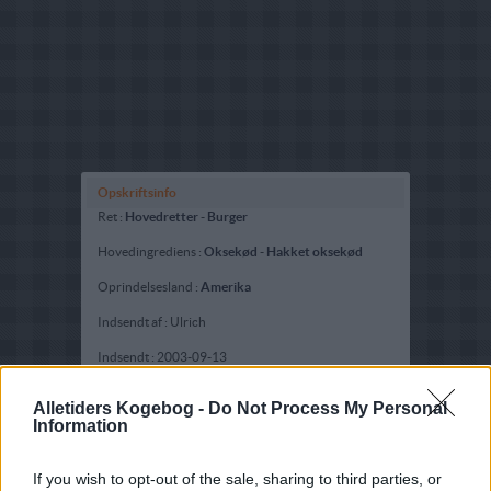
Opskriftsinfo
Ret :
Hovedretter
-
Burger
Hovedingrediens :
Oksekød
-
Hakket oksekød
Oprindelsesland :
Amerika
Indsendt af : Ulrich
Indsendt :
2003-09-13
Redigeret:
2022-07-04
Alletiders Kogebog -
Do Not Process My Personal
Information
Bedøm retten
Brugernes vurdering:
3.5
(
262
stemmer
)
If you wish to opt-out of the sale, sharing to third parties, or