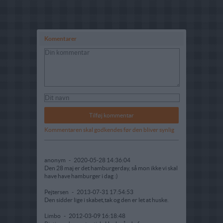
Komentarer
Kommentaren skal godkendes før den bliver synlig
anonym
-
2020-05-28 14:36:04
Den 28 maj er det hamburgerday, så mon ikke vi skal
have have hamburger i dag :)
Pejtersen
-
2013-07-31 17:54:53
Den sidder lige i skabet,tak og den er let at huske.
Limbo
-
2012-03-09 16:18:48