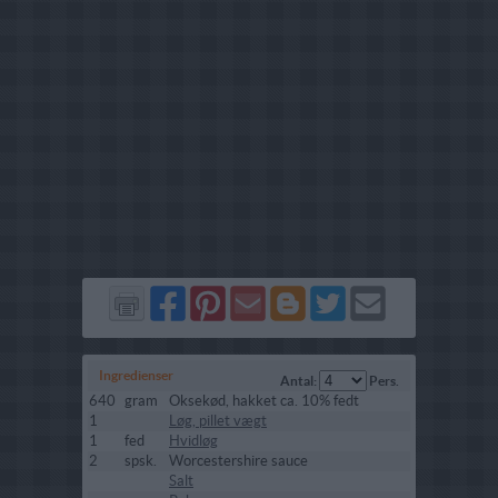
Del
Del
Send
Del
Del
Send
på
på
via
på
på
i
Facebook
Pinterest
GMail
Blogger
Twitter
mail
Ingredienser
Antal:
Pers.
640
gram
Oksekød, hakket ca. 10% fedt
1
Løg, pillet vægt
1
fed
Hvidløg
2
spsk.
Worcestershire sauce
Salt