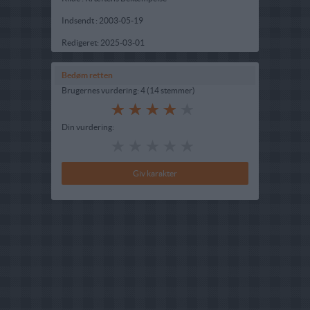
Indsendt :
2003-05-19
Redigeret:
2025-03-01
Bedøm retten
Brugernes vurdering:
4
(
14
stemmer
)
Din vurdering: