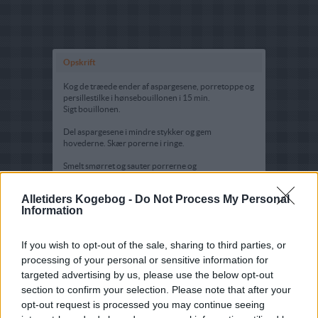
Opskrift
Kog de træede ender af aspargesene, porretoppe og
persillestilke i hønsebouillonen i 15 min.
Sigt bouillonen.
Del aspargesene i mindre stykker og gem
hovederne. Skær porerne i ringe.
Smelt smørret og sauter porrerne og
aspargesstykkerne 5 min. heri. Tilsæt den siede
bouillon, bring den i kog og kog 15 min. Tilsæt
Alletiders Kogebog -
Do Not Process My Personal
mælken og blend suppen. Passer den gennem en
Information
sigte, varm den igennem og smag til med salt, peber
og revet citronskal.
If you wish to opt-out of the sale, sharing to third parties, or
Fordel aspargeshoveder og den varme suppe i 4
dybe tallerkener, drys med hakket persille og revet
processing of your personal or sensitive information for
parmesanost og server ristet brød eller
targeted advertising by us, please use the below opt-out
brødcroutoner til.
section to confirm your selection. Please note that after your
opt-out request is processed you may continue seeing