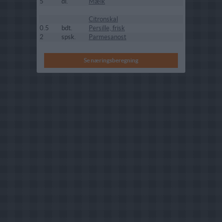
5
dl.
Mælk
Citronskal
0.5
bdt.
Persille, frisk
2
spsk.
Parmesanost
Se næringsberegning