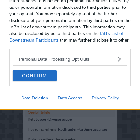
interest-based ads based on personal information utilized by
us or personal information disclosed to third parties prior to
your opt-out. You may separately opt-out of the further
disclosure of your personal information by third parties on the
IAB’s list of downstream participants. This information may
also be disclosed by us to third parties on the
IAB’s List of
Downstream Participants
that may further disclose it to other
third parties.
Personal Data Processing Opt Outs
CONFIRM
Data Deletion
Data Access
Privacy Policy
Opskriftsinfo
Ret :
Suppe
-
Diverse supper
Hovedingrediens :
Rodfrugter
-
Grønne asparges
Kilde : Kræftens Bekæmpelse