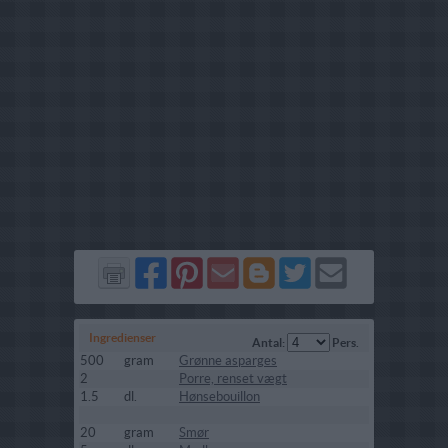
Del
Del
Send
Del
Del
Send
på
på
via
på
på
i
Facebook
Pinterest
GMail
Blogger
Twitter
mail
Ingredienser
Antal:
Pers.
500
gram
Grønne asparges
2
Porre, renset vægt
1.5
dl.
Hønsebouillon
20
gram
Smør