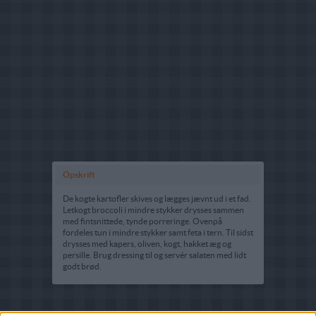
Opskrift
De kogte kartofler skives og lægges jævnt ud i et fad.
Letkogt broccoli i mindre stykker drysses sammen
med fintsnittede, tynde porreringe. Ovenpå
fordeles tun i mindre stykker samt feta i tern. Til sidst
drysses med kapers, oliven, kogt, hakket æg og
persille. Brug dressing til og servér salaten med lidt
godt brød.