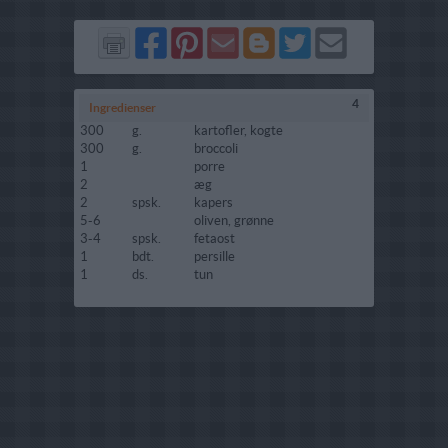
Del
Del
Send
Del
Del
Send
på
på
via
på
på
i
Facebook
Pinterest
GMail
Blogger
Twitter
mail
4
Ingredienser
300
g.
kartofler, kogte
300
g.
broccoli
1
porre
2
æg
2
spsk.
kapers
5-6
oliven, grønne
3-4
spsk.
fetaost
1
bdt.
persille
1
ds.
tun