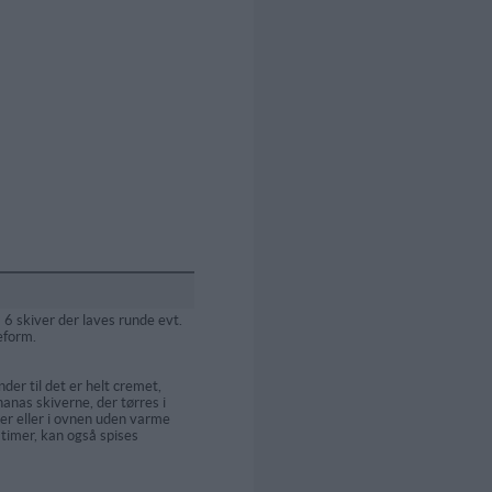
6 skiver der laves runde evt.
eform.
er til det er helt cremet,
anas skiverne, der tørres i
er eller i ovnen uden varme
timer, kan også spises