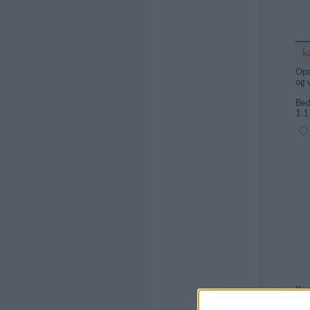
k
Ops
og 
Bed
1.1
(1=
Kom