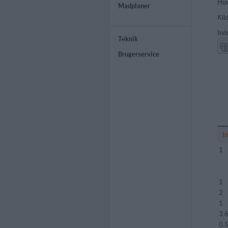
Hov
Madplaner
Kild
Ind
Teknik
Brugerservice
I
1
1
2
1
3.
0.