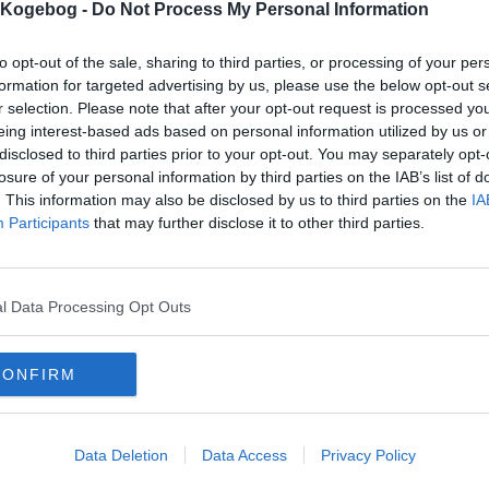
mmentar:
s Kogebog -
Do Not Process My Personal Information
to opt-out of the sale, sharing to third parties, or processing of your per
formation for targeted advertising by us, please use the below opt-out s
r selection. Please note that after your opt-out request is processed y
eing interest-based ads based on personal information utilized by us or
disclosed to third parties prior to your opt-out. You may separately opt-
mentaren skal godkendes før den bliver synlig
losure of your personal information by third parties on the IAB’s list of
mmentarer
. This information may also be disclosed by us to third parties on the
IA
Participants
that may further disclose it to other third parties.
 er ikke tilføjet nogen kommentar til denne opskrift endnu
mails
-
Privatlivspolitik
-
Kontakt
-
Om os
-
Copyright © Alletiders
l Data Processing Opt Outs
CONFIRM
Data Deletion
Data Access
Privacy Policy