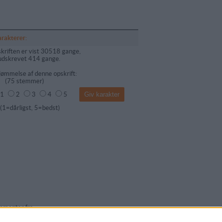
arakterer:
kriften er vist 30518 gange,
udskrevet 414 gange.
ømmelse af denne opskrift:
(
75
stemmer)
1
2
3
4
5
dårligst, 5=bedst)
mentar fra: