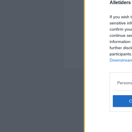
Ko
Alletider
If you wish 
sensitive in
confirm you
continue se
information 
Kom
further disc
Ko
participants
Downstream 
Der
Nyheds
Persona