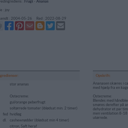
edingrediens :
Frugt
-
Ananas
e : joy
sendt :
2004-05-26
Red :
2022-08-29
Del
Del
Send
Del
Del
Send
på
på
via
på
på
i
Facebook
Pinterest
GMail
Blogger
Twitter
mail
ngredienser:
Opskrift:
Ananasen skæres i ca 
stor ananas
med hjælp fra en kag
Ostecreme:
Ostecreme:
Blendes med håndblend
gul/orange peberfrugt
smøres derefter på an
soltørrede tomater (iblødsat min. 2 timer)
dehydrator et par tim
men ventilation 8-18 
fed
hvidløg
utørrede.
6
dl.
cashewnødder (iblødsat min 4 timer)
5
citron, Saft heraf