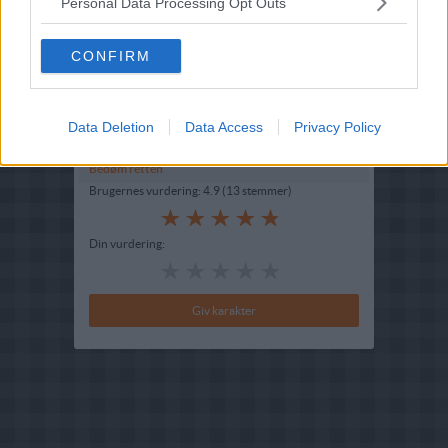
Personal Data Processing Opt Outs
Opskriftsinfo
Ret :
Brød boller kiks
-
Diverse boller
CONFIRM
Hovedingrediens :
Mel
-
Grahamsmel
Indsendt :
2003-04-30
Data Deletion
Data Access
Privacy Policy
Bedøm retten
Brugernes vurdering:
4.9
(
13
stemmer
)
Din vurdering: