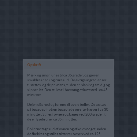
Opskrift
Mælk og smør lunes til ca 35 grader, og gæren
smuldres ned i og røres ud. De øvrige ingredienser
tilsættes, og dejen æltes, til den er blank og smidig og
slipper let. Den stilles til hævning et lunt sted i ca 45
minutter.
Dejen slås ned og formes til ovale boller. De sættes
på bagepapir på en bageplade og efterhæver i ca 30
minutter. Stilles i ovnen og bages ved 200 grader, til
de er lysebrune, ca 35 minutter.
Bollerne tages ud af ovnen og afkøles noget, inden
de flækkes og stilles til tørre i ovnen ved ca 125