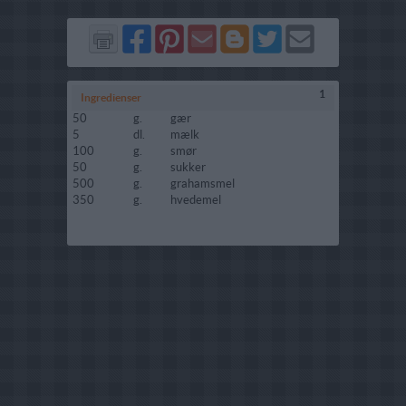
Del
Del
Send
Del
Del
Send
på
på
via
på
på
i
Facebook
Pinterest
GMail
Blogger
Twitter
mail
1
Ingredienser
50
g.
gær
5
dl.
mælk
100
g.
smør
50
g.
sukker
500
g.
grahamsmel
350
g.
hvedemel