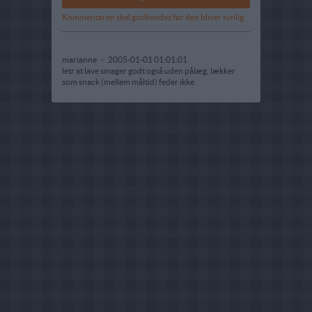
Kommentaren skal godkendes før den bliver synlig
marianne
-
2005-01-01 01:01:01
letr at lave smager godt også uden pålæg, lækker
som snack (mellem måltid) feder ikke.