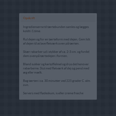
Opskrift
Ingredienserne til tærtebunden samles og lægges
koldt i 1 time.
Rul dejen og for en tærteform med dejen. Gem lidt
af dejen til at lave fletværk oven på tærten.
Skær rabarber ud i stykker af ca. 2-3 cm. og fordel
dem ovenpå tærtedejen i formen.
Bland sukker og kartoffelmel og drys det henover
rabarberne. Slut med fletværk af dej og pensl med
æg eller mælk.
Bag tærten i ca. 30 minutter ved 225 grader C. alm.
ovn.
Servers med flødeskum, is eller creme fraiche