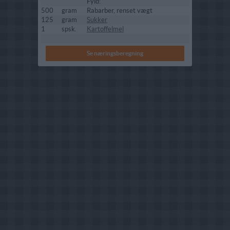
Fyld:
500
gram
Rabarber, renset vægt
125
gram
Sukker
1
spsk.
Kartoffelmel
Se næringsberegning