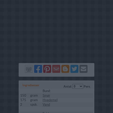
Del
Del
Send
Del
Del
Send
på
på
via
på
på
i
Facebook
Pinterest
GMail
Blogger
Twitter
mail
Ingredienser
Antal:
Pers.
Bund:
150
gram
Smør
175
gram
Hvedemel
2
spsk.
Vand