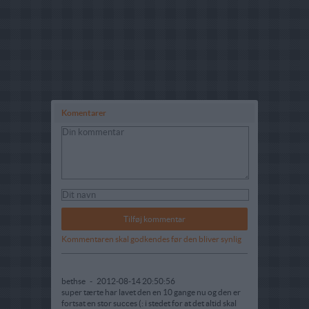
Komentarer
Kommentaren skal godkendes før den bliver synlig
bethse
-
2012-08-14 20:50:56
super tærte har lavet den en 10 gange nu og den er
fortsat en stor succes (: i stedet for at det altid skal