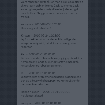
være rabarber-tærte så kan man skrælle 5 æbler og
skære i tern og blande med 2 tsk. sukker og 1 tsk.
kanel og bruge det som fyld istedet (: det er også
bare lækkert ! begge er super lækre med creme
fraise (:
anonym
-
2010-07-05 19:25:03
Den smager af rabarber !
Kirsten
-
2010-05-24 16:23:00
jeg fortrækker rabarbar der er lidt rødlige. de
smager nemlig sødt, i stedet for de sure grønne
rabarbar.
Per
-
2005-01-01 01:01:01
Lidt mere sukker til rabarberne, og jeg syntes det er
nemmere at blande sukker og kartoffelmel og så
ryste sukker og rabarber sammen.
Per
-
2005-01-01 01:01:01
Jeg havde lidt problemer med dejen, så jeg rullede
den ud på et stykke bagepapir og kunne så vende
den over i tærteformen.
Hanne Klausen
-
2005-01-01 01:01:01
helt fantastisk god
anonym
-
2005-01-01 01:01:01