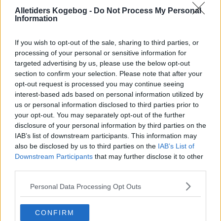
Alletiders Kogebog -
Do Not Process My Personal
Information
If you wish to opt-out of the sale, sharing to third parties, or
processing of your personal or sensitive information for
targeted advertising by us, please use the below opt-out
section to confirm your selection. Please note that after your
opt-out request is processed you may continue seeing
interest-based ads based on personal information utilized by
us or personal information disclosed to third parties prior to
your opt-out. You may separately opt-out of the further
disclosure of your personal information by third parties on the
IAB’s list of downstream participants. This information may
Opskriftsinfo
also be disclosed by us to third parties on the
IAB’s List of
Ret :
Saucer
-
Vinsaucer
Downstream Participants
that may further disclose it to other
third parties.
Hovedingrediens :
Øl / Vin og Spiritus
-
Rødvin
Kilde : Bjørn Kok
Personal Data Processing Opt Outs
Indsendt :
2003-04-21
CONFIRM
Redigeret:
2026-07-06