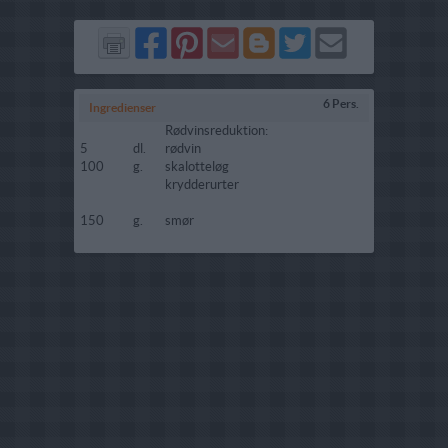
Del
Del
Send
Del
Del
Send
på
på
via
på
på
i
Facebook
Pinterest
GMail
Blogger
Twitter
mail
6 Pers.
Ingredienser
Rødvinsreduktion:
5
dl.
rødvin
100
g.
skalotteløg
krydderurter
150
g.
smør