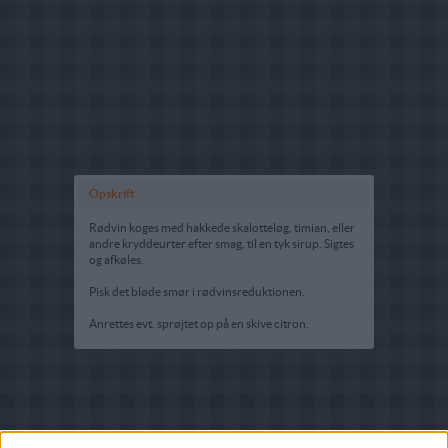
Opskrift
Rødvin koges med hakkede skalotteløg, timian, eller
andre kryddeurter efter smag, til en tyk sirup. Sigtes
og afkøles.
Pisk det bløde smør i rødvinsreduktionen.
Anrettes evt. sprøjtet op på en skive citron.