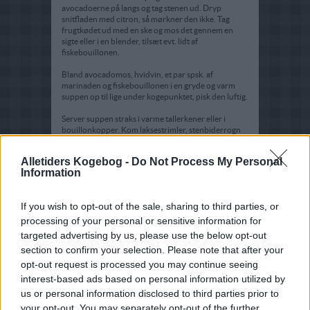
avocadoerne på langs og tag stenen ud. Dryp
snitfladen med citron, så mørkner den ikke. Tag
frugtkødet ud med en ske og mos det gennem en
sigte eller i en blender, tilsæt evt. lidt af
fiskebouillonen.
Bland avocadomos, hvidvin, et par spsk. af
marinaden og fiskebouillonen i en gryde og varm
suppen op til lige under kogepunktet, pisk den luftig.
Server suppen straks i varme tallerkener eller i
bouillonkopper. Kom laksestrimler, stenbiderrogn
og 1 spsk. creme fraiche i hver portion og servér
straks.
Alletiders Kogebog -
Do Not Process My Personal
Information
Tips:
Spis flutes til. Fiskebouillonen kan koges på lakseben
If you wish to opt-out of the sale, sharing to third parties, or
og urter (gulerod og løg), koges 15 min i vand (evt.
delvis hvidvin) si derefter suppen fra og lad den koge
processing of your personal or sensitive information for
lidt ned for god varme uden låg.
targeted advertising by us, please use the below opt-out
section to confirm your selection. Please note that after your
opt-out request is processed you may continue seeing
interest-based ads based on personal information utilized by
us or personal information disclosed to third parties prior to
your opt-out. You may separately opt-out of the further