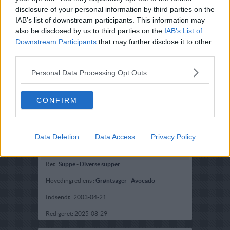
disclosure of your personal information by third parties on the
IAB’s list of downstream participants. This information may
also be disclosed by us to third parties on the
IAB’s List of
Downstream Participants
that may further disclose it to other
third parties.
Personal Data Processing Opt Outs
CONFIRM
Data Deletion
Data Access
Privacy Policy
Opskriftsinfo
Ret :
Suppe
-
Diverse supper
Hovedingrediens :
Grøntsager
-
Avocado
Indsendt :
2003-04-21
Redigeret:
2025-08-29