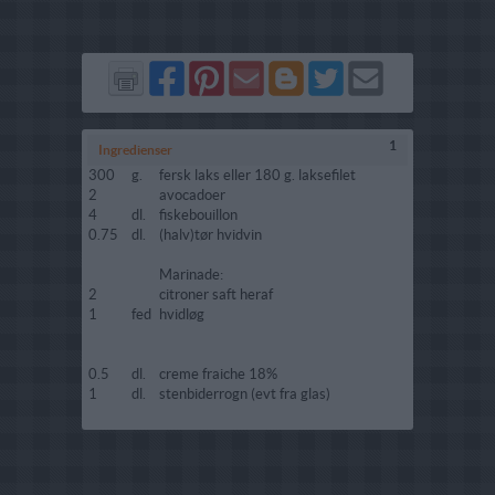
Del
Del
Send
Del
Del
Send
på
på
via
på
på
i
Facebook
Pinterest
GMail
Blogger
Twitter
mail
1
Ingredienser
300
g.
fersk laks eller 180 g. laksefilet
2
avocadoer
4
dl.
fiskebouillon
0.75
dl.
(halv)tør hvidvin
Marinade:
2
citroner saft heraf
1
fed
hvidløg
0.5
dl.
creme fraiche 18%
1
dl.
stenbiderrogn (evt fra glas)