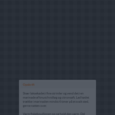
Opskrift
Skær laksekødet i fine strimler og vend det i en
marinade af knust hvidløg og citronsaft. Lad kødet
trække i marinaden mindst 4 timer på et svalt sted,
gerne natten over.
Varm fiskebouillonen op og hold den varm. Del