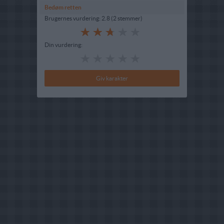
Bedøm retten
Brugernes vurdering:
2.8
(
2
stemmer
)
Din vurdering: