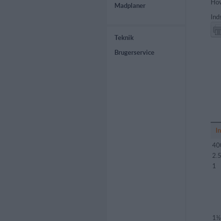
Hov
Madplaner
Ind
Teknik
Brugerservice
I
40
2.
1
1½