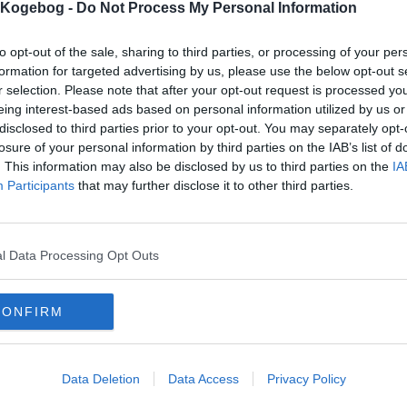
mmentar:
s Kogebog -
Do Not Process My Personal Information
to opt-out of the sale, sharing to third parties, or processing of your per
formation for targeted advertising by us, please use the below opt-out s
r selection. Please note that after your opt-out request is processed y
eing interest-based ads based on personal information utilized by us or
disclosed to third parties prior to your opt-out. You may separately opt-
mentaren skal godkendes før den bliver synlig
losure of your personal information by third parties on the IAB’s list of
mmentarer
. This information may also be disclosed by us to third parties on the
IA
Participants
that may further disclose it to other third parties.
 er ikke tilføjet nogen kommentar til denne opskrift endnu
mails
-
Privatlivspolitik
-
Kontakt
-
Om os
-
Copyright © Alletiders
l Data Processing Opt Outs
CONFIRM
Data Deletion
Data Access
Privacy Policy