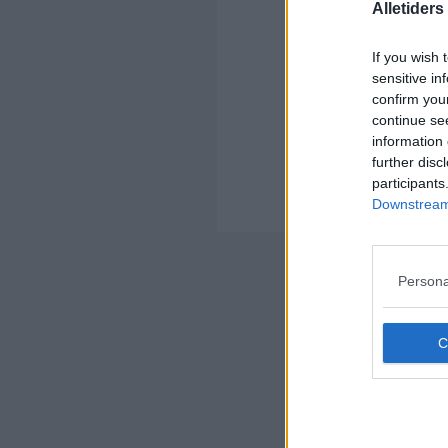
Ko
Alletider
If you wish 
sensitive in
confirm you
continue se
information 
Kom
further disc
Ko
participants
Downstream 
Der
Nyheds
Persona