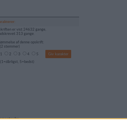
arakterer:
kriften er vist 24632 gange,
udskrevet 313 gange.
ømmelse af denne opskrift:
(
2
stemmer)
1
2
3
4
5
dårligst, 5=bedst)
mentar fra: