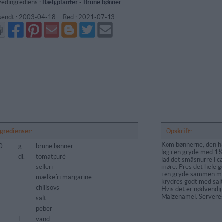
edingrediens :
Bælgplanter
-
Brune bønner
sendt :
2003-04-18
Red :
2021-07-13
Del
Del
Send
Del
Del
Send
på
på
via
på
på
i
Facebook
Pinterest
GMail
Blogger
Twitter
mail
ngredienser:
Opskrift:
Kom bønnerne, den ha
0
g.
brune bønner
løg i en gryde med 1½ 
5
dl.
tomatpuré
lad det småsnurre i ca
selleri
møre. Pres det hele 
i en gryde sammen m
mælkefri margarine
krydres godt med salt
chilisovs
Hvis det er nødvendi
Maizenamel. Serveres
salt
peber
l.
vand