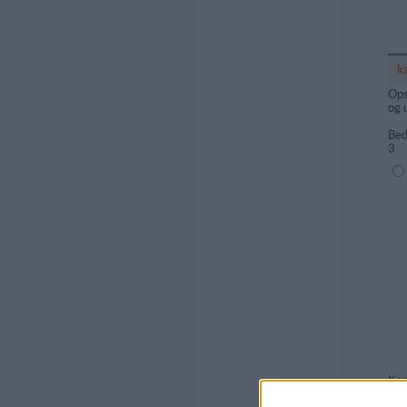
k
Ops
og 
Bed
3
(1=
Kom