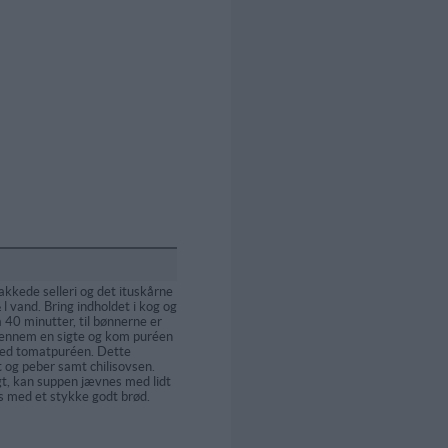
kkede selleri og det ituskårne
l vand. Bring indholdet i kog og
 40 minutter, til bønnerne er
gennem en sigte og kom puréen
ed tomatpuréen. Dette
 og peber samt chilisovsen.
gt, kan suppen jævnes med lidt
 med et stykke godt brød.