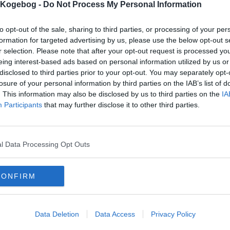
s Kogebog -
Do Not Process My Personal Information
mentar fra:
to opt-out of the sale, sharing to third parties, or processing of your per
mmentar:
formation for targeted advertising by us, please use the below opt-out s
r selection. Please note that after your opt-out request is processed y
eing interest-based ads based on personal information utilized by us or
disclosed to third parties prior to your opt-out. You may separately opt-
losure of your personal information by third parties on the IAB’s list of
. This information may also be disclosed by us to third parties on the
IA
Participants
that may further disclose it to other third parties.
mentaren skal godkendes før den bliver synlig
mmentarer
rke
-
2012-08-04 19:51:46
l Data Processing Opt Outs
rigtig god ret som jeg efterhånden har lavet mange gange :)
istian N
-
2008-01-21 20:06:58
nstående kommer vist meget an på, om skaldyrene har ligget i lage. Jeg syne
CONFIRM
nem i sig selv ;)
e
-
2005-01-01 01:01:01
 mgl lidt smag, så næste gang vil jeg riste skaldyrene i citron og hvidløg inden de
Data Deletion
Data Access
Privacy Policy
mails
-
Privatlivspolitik
-
Kontakt
-
Om os
-
Copyright © Alletiders