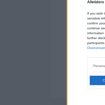
Alletider
Kom
If you wish 
Ko
sensitive in
confirm you
continue se
information 
further disc
participants
Downstream 
Kom
Ko
Læ
Persona
En 
Chr
Ove
igen
pin
der
Nyheds