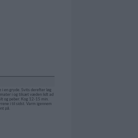
ie i en gryde. Svits derefter løg
omater i og tilsæt væden lidt ad
lt og peber. Kog 12-15 min.
rene i til sidst. Varm igennem
nt på.