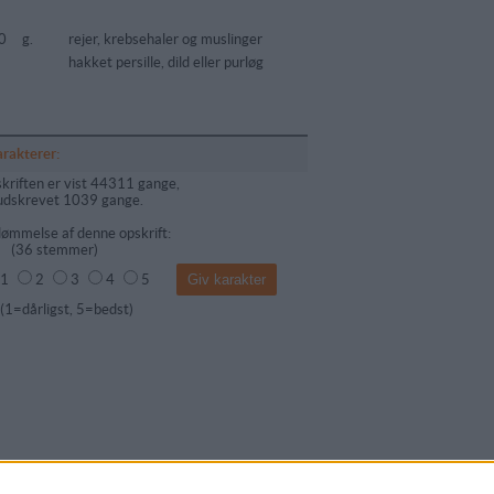
0
g.
rejer, krebsehaler og muslinger
hakket persille, dild eller purløg
arakterer:
kriften er vist 44311 gange,
udskrevet 1039 gange.
ømmelse af denne opskrift:
(
36
stemmer)
1
2
3
4
5
dårligst, 5=bedst)