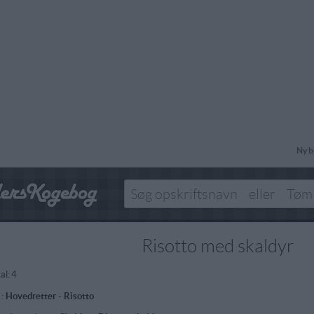
Ny b
Risotto med skaldyr
al:
4
 :
Hovedretter
-
Risotto