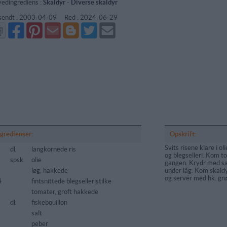
edingrediens :
Skaldyr
-
Diverse skaldyr
sendt :
2003-04-09
Red :
2024-06-29
Del
Del
Send
Del
Del
Send
på
på
via
på
på
i
Facebook
Pinterest
GMail
Blogger
Twitter
mail
ngredienser:
Opskrift:
Svits risene klare i ol
dl.
langkornede ris
og blegselleri. Kom t
spsk.
olie
gangen. Krydr med sa
løg, hakkede
under låg. Kom skaldy
og servér med hk. grø
4
fintsnittede blegselleristilke
tomater, groft hakkede
dl.
fiskebouillon
salt
peber