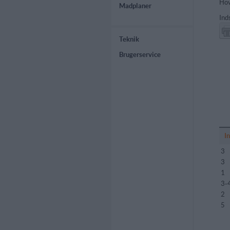
Hov
Madplaner
Ind
Teknik
Brugerservice
I
3
3
1
3-
2
5