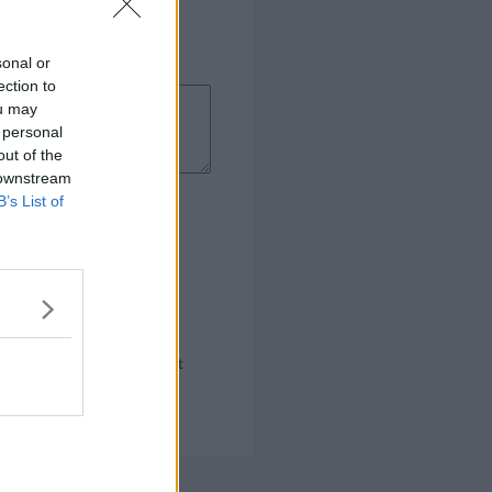
sonal or
ection to
ou may
 personal
out of the
 downstream
B’s List of
s næsten de smager for meget
 kommer i retten.....
 Kogebog