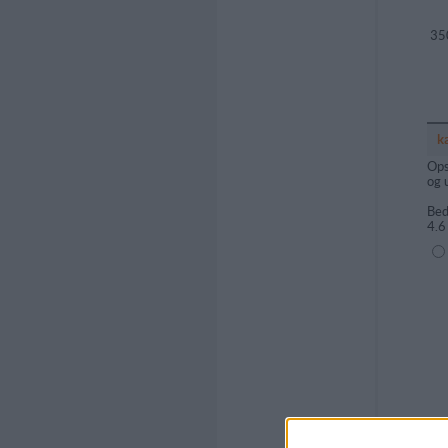
35
k
Ops
og 
Bed
4.6
(1=