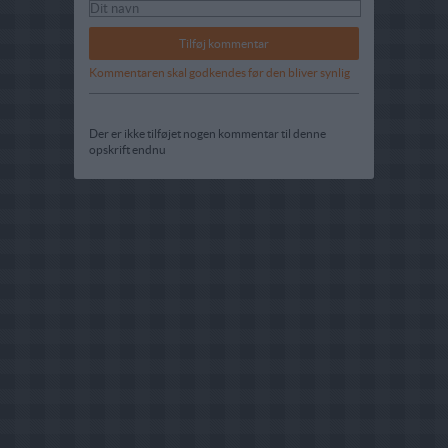
Kommentaren skal godkendes før den bliver synlig
Der er ikke tilføjet nogen kommentar til denne
opskrift endnu