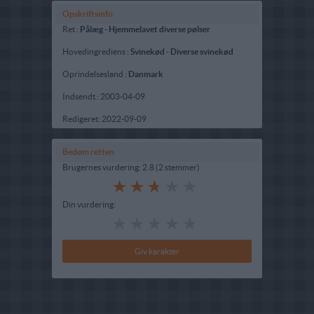
Opskriftsinfo
Ret :
Pålæg
-
Hjemmelavet diverse pølser
Hovedingrediens :
Svinekød
-
Diverse svinekød
Oprindelsesland :
Danmark
Indsendt :
2003-04-09
Redigeret:
2022-09-09
Bedøm retten
Brugernes vurdering:
2.8
(
2
stemmer
)
Din vurdering: