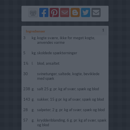
Del
Del
Send
Del
Del
Send
på
på
via
på
på
i
Facebook
Pinterest
GMail
Blogger
Twitter
mail
1
Ingredienser
3
kg.
kogte svære, ikke for meget kogte,
anvendes varme
5
kg.
skoldede spækterninger
1½
l.
blod, ansaltet
30
svinetunger, saltede, kogte, beviklede
med spæk
238
g.
salt 25 g. pr. kg af svær, spæk og blod
143
g.
sukker, 15 g pr. kg af svær, spæk og blod
28
g.
salpeter, 2 g. pr. kg af svær, spæk og blod
57
g.
krydderiblanding, 6 g. pr. kg af svær, spæk
og blod