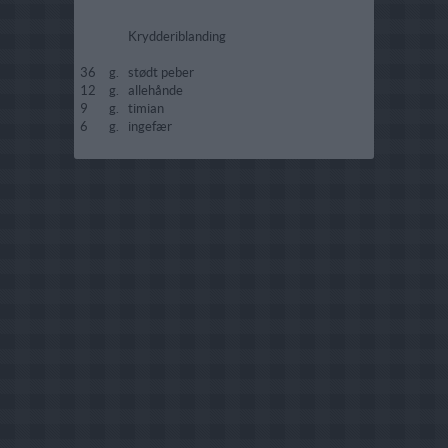
Krydderiblanding
36
g.
stødt peber
12
g.
allehånde
9
g.
timian
6
g.
ingefær