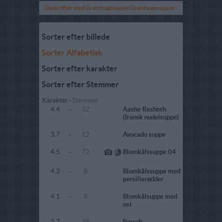
Opskrifter med Grøntsagssuppe Grøntsagssupper
Sorter efter billede
Sorter Alfabetisk
Sorter efter karakter
Sorter efter Stemmer
Karakter
-
Stemmer
4.4
-
32
Aashe Reshteh
(Iransk nudelsuppe)
3.7
-
12
Avocado suppe
4.5
-
72
Blomkålssuppe 04
4.3
-
8
Blomkålssuppe med
persillerødder
4.1
-
8
Blomkålsuppe med
ost
2.7
-
29
Borsch