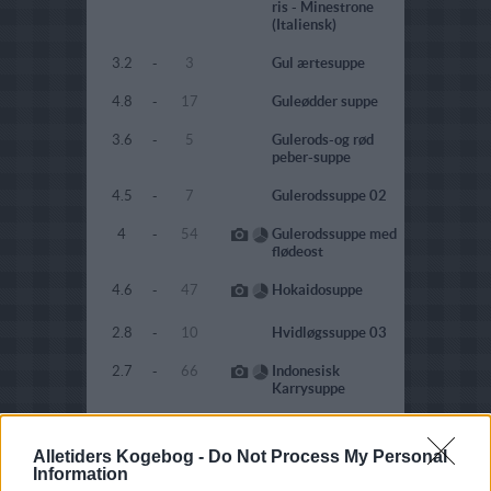
ris - Minestrone
(Italiensk)
3.2
-
3
Gul ærtesuppe
4.8
-
17
Guleødder suppe
3.6
-
5
Gulerods-og rød
peber-suppe
4.5
-
7
Gulerodssuppe 02
4
-
54
Gulerodssuppe med
flødeost
4.6
-
47
Hokaidosuppe
2.8
-
10
Hvidløgssuppe 03
2.7
-
66
Indonesisk
Karrysuppe
3.2
-
33
Jordskokkesuppe
Alletiders Kogebog -
Do Not Process My Personal
4.6
-
38
Jordskoksuppe
Information