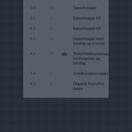
3.8
-
10
Squash-suppe
3.5
-
2
Squashsuppe 02
4.3
-
16
Squashsuppe 04
4.2
-
10
Squashsuppe med
hvidløg og crostini
4.6
-
19
Tomat/hokkaidosuppe
med ingefær og
hvidløg
3.4
-
5
Troldkvindens suppe
4.3
-
3
Ungarsk Kartoffel
suppe