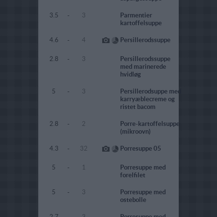
3.5
-
3
Parmentier
kartoffelsuppe
4.6
-
4
Persillerodssuppe
2.8
-
3
Persillerodssuppe
med marinerede
hvidløg
5
-
3
Persillerodsuppe med
karryæblecreme og
ristet bacom
2.8
-
2
Porre-kartoffelsuppe
(mikroovn)
4.3
-
32
Porresuppe 05
5
-
1
Porresuppe med
forelfilet
5
-
3
Porresuppe med
ostebolle
2.7
-
3
Porresuppe med