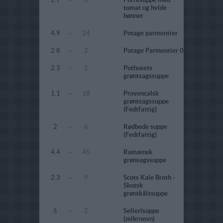
tomat og hvide
bønner
4.9
-
24
Potage parmentier
2.8
-
2
Potage Parmentier 02
2.3
-
2
Pothusets
grøntsagssuppe
1.1
-
18
Provencalsk
grøntsagssuppe
(Fedtfattig)
2
-
6
Rødbede suppe
(Fedtfattig)
4.4
-
45
Rumænsk
grønsagssuppe
2.3
-
9
Scots Kale Broth -
Skotsk
grøntkålssuppe
5
-
2
Sellerisuppe
(mikroovn)