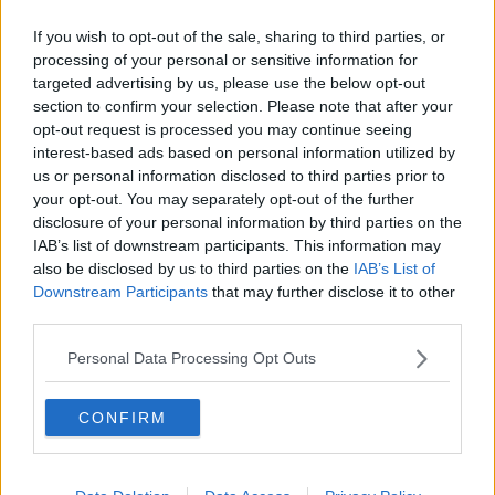
4
-
4
Karrysuppe (diabetes)
If you wish to opt-out of the sale, sharing to third parties, or
processing of your personal or sensitive information for
4.4
-
480
Kartoffel porre suppe
targeted advertising by us, please use the below opt-out
3.6
-
5
Kartoffel-majssuppe
section to confirm your selection. Please note that after your
opt-out request is processed you may continue seeing
4.6
-
88
Kartoffelsuppe
interest-based ads based on personal information utilized by
us or personal information disclosed to third parties prior to
3.2
-
5
Kartoffelsuppe med
your opt-out. You may separately opt-out of the further
græsk, marineret
oksekød
disclosure of your personal information by third parties on the
IAB’s list of downstream participants. This information may
4.3
-
80
Kartoffelsuppe med
also be disclosed by us to third parties on the
IAB’s List of
squash og porre
Downstream Participants
that may further disclose it to other
(Fedtfattig)
third parties.
4.1
-
7
Kinesisk
vegetarsuppe med
Personal Data Processing Opt Outs
æggetråde
3.9
-
22
Kold agurkesuppe
CONFIRM
3.6
-
4
Kold porresuppe
2.8
-
2
Legeret løg eller