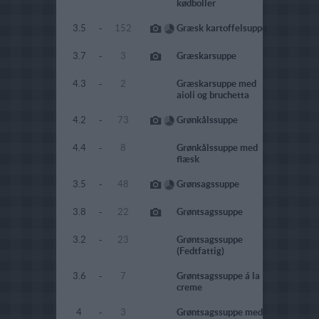
kødboller
3.5
-
152
Græsk kartoffelsuppe
3.7
-
3
Græskarsuppe
4.3
-
2
Græskarsuppe med
aioli og bruchetta
4.2
-
73
Grønkålssuppe
4.4
-
8
Grønkålssuppe med
flæsk
3.5
-
48
Grønsagssuppe
3.8
-
22
Grøntsagssuppe
3.2
-
23
Grøntsagssuppe
(Fedtfattig)
3.6
-
7
Grøntsagssuppe á la
creme
4
-
3
Grøntsagssuppe med