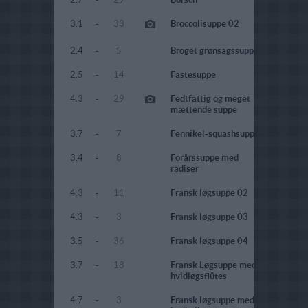
3.1
-
33
Broccolisuppe 02
2.4
-
5
Broget grønsagssuppe
2.5
-
14
Fastesuppe
4.3
-
29
Fedtfattig og meget
mættende suppe
3.7
-
7
Fennikel-squashsuppe
3.4
-
8
Forårssuppe med
radiser
4.3
-
11
Fransk løgsuppe 02
4.3
-
3
Fransk løgsuppe 03
3.5
-
36
Fransk løgsuppe 04
3.7
-
18
Fransk Løgsuppe med
hvidløgsflûtes
4.7
-
3
Fransk løgsuppe med