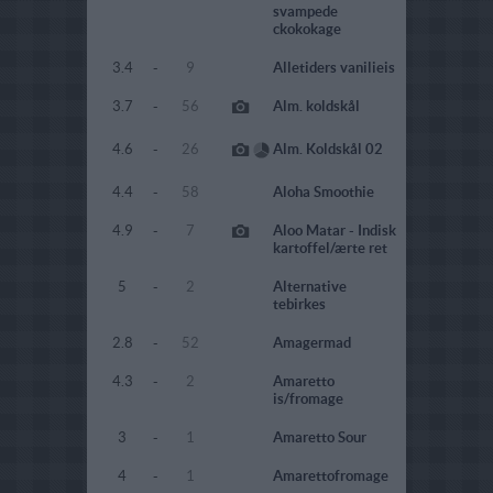
svampede
ckokokage
3.4
-
9
Alletiders vanilieis
3.7
-
56
Alm. koldskål
4.6
-
26
Alm. Koldskål 02
4.4
-
58
Aloha Smoothie
4.9
-
7
Aloo Matar - Indisk
kartoffel/ærte ret
5
-
2
Alternative
tebirkes
2.8
-
52
Amagermad
4.3
-
2
Amaretto
is/fromage
3
-
1
Amaretto Sour
4
-
1
Amarettofromage