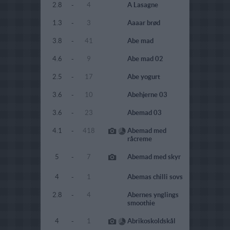
2.8
-
4
A Lasagne
1.3
-
3
Aaaar brød
3.8
-
41
Abe mad
4.6
-
9
Abe mad 02
2.5
-
17
Abe yogurt
3.6
-
10
Abehjerne 03
3.6
-
23
Abemad 03
4.1
-
418
Abemad med
råcreme
5
-
7
Abemad med skyr
4
-
1
Abemas chilli sovs
2.8
-
4
Abernes ynglings
smoothie
4
-
1
Abrikoskoldskål