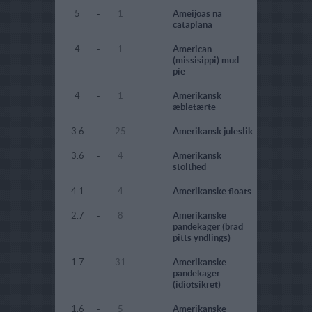
5
-
1
Ameijoas na
cataplana
4
-
1
American
(missisippi) mud
pie
4
-
1
Amerikansk
æbletærte
3.6
-
25
Amerikansk juleslik
3.6
-
4
Amerikansk
stolthed
4.1
-
4
Amerikanske floats
2.7
-
8
Amerikanske
pandekager (brad
pitts yndlings)
1.7
-
31
Amerikanske
pandekager
(idiotsikret)
1.6
-
5
Amerikanske