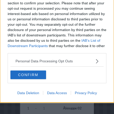
section to confirm your selection. Please note that after your
3.1
-
4
Aioli med sennep
opt-out request is processed you may continue seeing
interest-based ads based on personal information utilized by
4.5
-
2
Airsju (Tyk hvidkål)
us or personal information disclosed to third parties prior to
5
-
1
Aivar
your opt-out. You may separately opt-out of the further
disclosure of your personal information by third parties on the
4.1
-
15
Ajvar og hummus
IAB’s list of downstream participants. This information may
med grillet brød
also be disclosed by us to third parties on the
IAB’s List of
Downstream Participants
that may further disclose it to other
1
-
1
Ål i karry
third parties.
4.8
-
9
Ala Hestia
Personal Data Processing Opt Outs
5
-
4
Albansk 'bombe'
kage
CONFIRM
3.1
-
15
Albansk Byrek
4.1
-
36
Albondigas
Data Deletion
Data Access
Privacy Policy
3.1
-
12
Alderbedste
Kanelsnegle
1
-
1
Ålesuppe 02