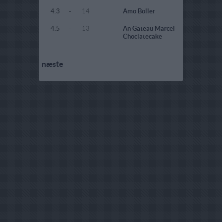
4.3
-
14
Amo Boller
4.5
-
13
An Gateau Marcel
Choclatecake
næste