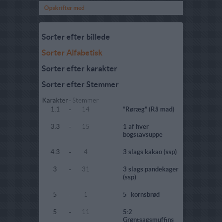
Opskrifter med
Sorter efter billede
Sorter Alfabetisk
Sorter efter karakter
Sorter efter Stemmer
Karakter
-
Stemmer
1.1
-
14
”Røræg” (Rå mad)
3.3
-
15
1 af hver
bogstavsuppe
4.3
-
4
3 slags kakao (ssp)
3
-
31
3 slags pandekager
(ssp)
5
-
1
5- kornsbrød
5
-
11
5:2
Grøntsagsmuffins