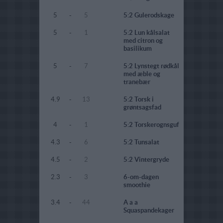
5
-
5
5:2 Gulerodskage
5
-
1
5:2 Lun kålsalat
med citron og
basilikum
5
-
7
5:2 Lynstegt rødkål
med æble og
tranebær
4.9
-
13
5:2 Torsk i
grøntsagsfad
4
-
1
5:2 Torskerognsguf
4.3
-
6
5:2 Tunsalat
4.5
-
2
5:2 Vintergryde
2.3
-
3
6-om-dagen
smoothie
3.4
-
44
A a a
Squaspandekager