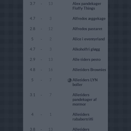
3.7
-
13
Alex pandekager
Floffy Things
4.7
-
3
Alfredos æggekage
2.8
-
12
Alfredos pastaret
5
-
2
Alice i eventyrland
4.7
-
3
Alkoholfri gløgg
2.9
-
13
Alle tiders pesto
4.8
-
16
Alletiders Brownies
5
-
7
Alletiders LYN
boller
3.1
-
7
Alletiders
pandekager af
mormor
4
-
1
Alletiders
rababertrifli
3.8
-
13
Alletiders