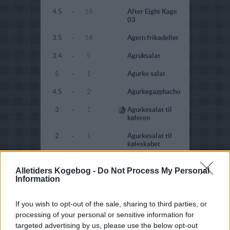
4.5
-
18
After Eight Kage
03
3.5
-
14
Agern frikadeller
3.4
-
5
Agruksalat
5
-
1
Agurke salat
4.5
-
2
Agurkegazphacho
3
-
1
Agurkesalat til
køleren
2
-
1
Agurkesalat til
køleskabet
4
-
40
Ahornkarameller
Alletiders Kogebog -
Do Not Process My Personal
Information
4.8
-
6
Aiola
4
-
9
Aioli -fedtfattig
If you wish to opt-out of the sale, sharing to third parties, or
processing of your personal or sensitive information for
4.7
-
3
Aioli med bagte
hvidløg
targeted advertising by us, please use the below opt-out