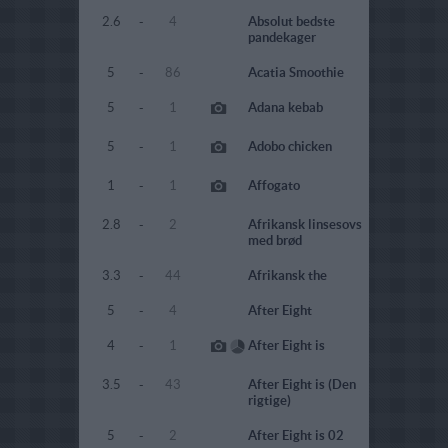
2.6
-
4
Absolut bedste
pandekager
5
-
86
Acatia Smoothie
5
-
1
Adana kebab
5
-
1
Adobo chicken
1
-
1
Affogato
2.8
-
2
Afrikansk linsesovs
med brød
3.3
-
44
Afrikansk the
5
-
4
After Eight
4
-
1
After Eight is
3.5
-
43
After Eight is (Den
rigtige)
5
-
2
After Eight is 02