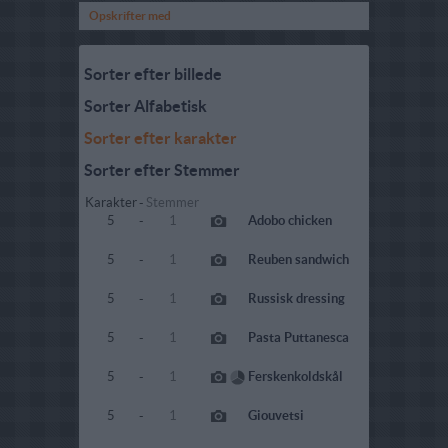
Opskrifter med
Sorter efter billede
Sorter Alfabetisk
Sorter efter karakter
Sorter efter Stemmer
Karakter
-
Stemmer
5
-
1
Adobo chicken
5
-
1
Reuben sandwich
5
-
1
Russisk dressing
5
-
1
Pasta Puttanesca
5
-
1
Ferskenkoldskål
5
-
1
Giouvetsi