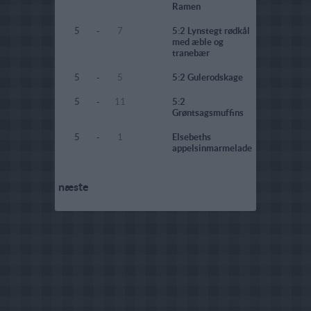
Ramen
5
-
7
5:2 Lynstegt rødkål
med æble og
tranebær
5
-
5
5:2 Gulerodskage
5
-
11
5:2
Grøntsagsmuffins
5
-
1
Elsebeths
appelsinmarmelade
næste