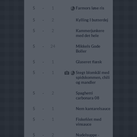
5
-
1
Farmors løse ris
5
-
2
Kylling I butterdej
5
-
2
Kammerjunkere
med det hele
5
-
24
Mikkels Gode
Boller
5
-
1
Glaseret flæsk
5
-
1
Stegt blomkål med
spidskommen, chili
og mandler
5
-
2
Spaghetti
carbonara 08
5
-
1
Nem kantarelsauce
5
-
1
Fiskefilet med
vinsauce
5
-
2
Nudelsuppe -