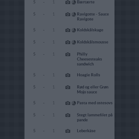
5
-
1
Bærtærte
5
-
1
Ravigotte - Sauce
Ravigote
5
-
1
Koldskålskage
5
-
1
Koldskålsmousse
5
-
1
Philly
Cheesesteaks
sandwich
5
-
1
Hoagie Rolls
5
-
1
Rød og eller Grøn
Mojo sauce
5
-
1
Pasta med ostesovs
5
-
1
Stegt lammefilet på
pande
5
-
1
Leberkäse