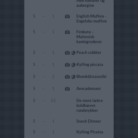
med tomater og
aubergine
5
-
1
English Muffins -
Engelske muffins
5
-
1
Fenkata –
Maltesisk
kaningryderet
5
-
1
Peach cobbler
5
-
1
Kylling piccata
5
-
2
Blomkålstzatziki
5
-
1
Avocadotoast
5
-
52
De mest lækre
koldhævet
rundstykker
5
-
1
Snack Dimser
5
-
1
Kylling Picatta