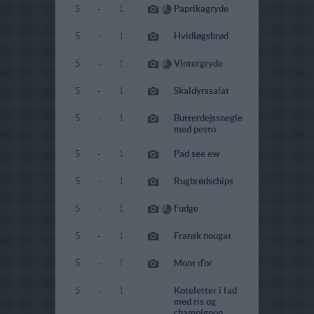
5
-
1
Paprikagryde
5
-
1
Hvidløgsbrød
5
-
1
Vintergryde
5
-
1
Skaldyrssalat
5
-
1
Butterdejssnegle
med pesto
5
-
1
Pad see ew
5
-
1
Rugbrødschips
5
-
1
Fudge
5
-
1
Fransk nougat
5
-
1
Mont d'or
5
-
1
Koteletter i fad
med ris og
champignon