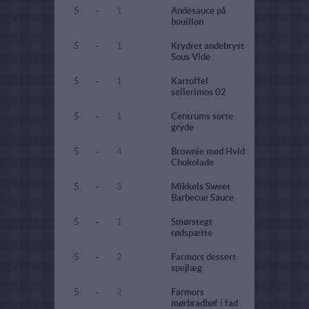
5
-
1
Andesauce på
bouillon
5
-
1
Krydret andebryst
Sous Vide
5
-
1
Kartoffel
sellerimos 02
5
-
1
Centrums sorte
gryde
5
-
4
Brownie med Hvid
Chokolade
5
-
3
Mikkels Sweet
Barbecue Sauce
5
-
1
Smørstegt
rødspætte
5
-
2
Farmors dessert
spejlæg
5
-
2
Farmors
mørbradbøf i fad