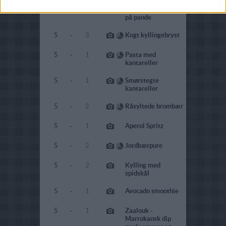
5
-
2
Stegt kyllingebryst
på pande
5
-
3
Kogt kyllingebryst
5
-
1
Pasta med
kantareller
5
-
1
Smørstegte
kantareller
5
-
2
Råsyltede brombær
5
-
1
Aperol Spritz
5
-
2
Jordbærpure
5
-
2
Kylling med
spidskål
5
-
1
Avocado smoothie
5
-
1
Zaalouk -
Marrokansk dip