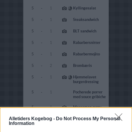
5
-
1
Kyllingesalat
5
-
1
Steaksandwich
5
-
1
BLT sandwich
5
-
1
Rabarbersnitter
5
-
1
Rabarbermojito
5
-
2
Brombæris
5
-
1
Hjemmelavet
burgerdressing
5
-
1
Pocherede porrer
med souce gribiche
5
-
1
Massaman curry
Alletiders Kogebog -
Do Not Process My Personal
5
-
1
Ramsløgsalt
Information
5
-
1
Marry Me Chicken