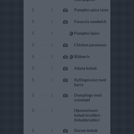
5
-
1
Pumpkin spice latte
5
-
1
Focaccia sandwich
5
-
1
Pumpkin Spice
5
-
1
Chicken parmesan
5
-
2
Blåbæris
5
-
1
Adana kebab
5
-
1
Kyllingesalat med
karry
5
-
1
Dumplings med
svinekød
5
-
1
Hjemmelavet
kebab krydderi -
Kebabkrydderi
5
-
1
Durum kebab