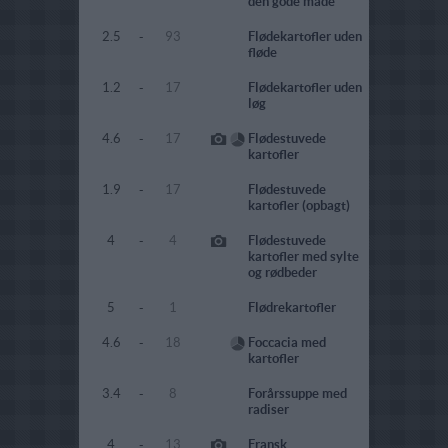
den gode måde
2.5
-
93
Flødekartofler uden
fløde
1.2
-
17
Flødekartofler uden
løg
4.6
-
17
Flødestuvede
kartofler
1.9
-
17
Flødestuvede
kartofler (opbagt)
4
-
4
Flødestuvede
kartofler med sylte
og rødbeder
5
-
1
Flødrekartofler
4.6
-
18
Foccacia med
kartofler
3.4
-
8
Forårssuppe med
radiser
4
-
13
Fransk