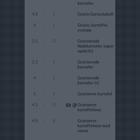
kartofler
4.8
-
2
Gratin Gortschakoff
4
-
1
Gratin, kartoffel,
svampe
2.5
-
12
Gratinerede
flødekartofler (egen
opskrift)
2.2
-
5
Gratinerede
kartofler
4
-
1
Gratinerede
kartofler 02
5
-
3
Gratineret kartofel
4.3
-
11
Gratineret
kartoffelmos
4.8
-
8
Gratineret
kartoffelmos med
tomat