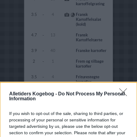
kartoffelgrating
3.5
-
4
Fransk
Kartoffelsalat
(kold)
4.7
-
13
Fransk
Kartoffeltærte
3.9
-
40
Franske kartofler
2
-
1
Frem og tilbage
kartofler
3.5
-
4
Friturestegte
kartofler
2.4
-
5
Frosne pommes
Alletiders Kogebog -
Do Not Process My Personal
frites i airfryer
Information
3
-
3
Fru kartoffel
If you wish to opt-out of the sale, sharing to third parties, or
3.4
-
5
Fru Ramskovs
processing of your personal or sensitive information for
Kartoffelsalat
targeted advertising by us, please use the below opt-out
section to confirm your selection. Please note that after your
3.6
-
8
Fyldig