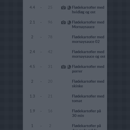
4.4
-
25
Flødekartofler med
hvidløg og ost
2.1
-
96
Flødekartofler med
Mornaysauce
2
-
78
Flødekartofler med
mornaysauce 02
2.4
-
42
Flødekartofler med
mornaysauce og ost
4.5
-
31
Flødekartofler med
porrer
2
-
20
Flødekartofler med
skinke
1.3
-
21
Flødekartofler med
tomat
1.9
-
16
Flødekartofler på
30 min
1
-
2
Flødekartofler på