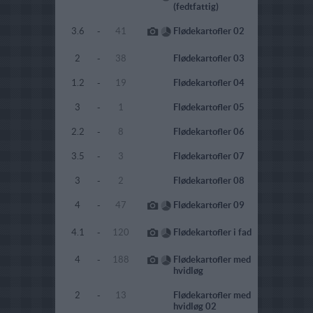
(fedtfattig)
3.6
-
41
Flødekartofler 02
2
-
38
Flødekartofler 03
1.2
-
19
Flødekartofler 04
3
-
1
Flødekartofler 05
2.2
-
8
Flødekartofler 06
3.5
-
3
Flødekartofler 07
3
-
2
Flødekartofler 08
4
-
47
Flødekartofler 09
4.1
-
120
Flødekartofler i fad
4
-
188
Flødekartofler med
hvidløg
2
-
13
Flødekartofler med
hvidløg 02