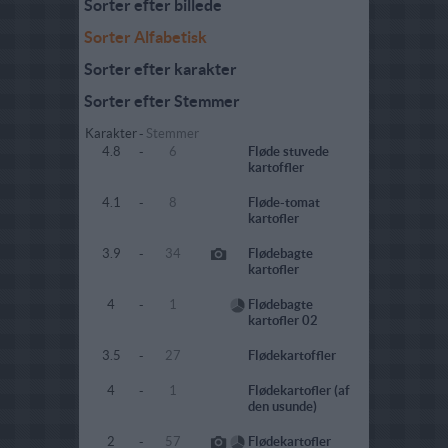
Sorter efter billede
Sorter Alfabetisk
Sorter efter karakter
Sorter efter Stemmer
Karakter
-
Stemmer
4.8
-
6
Fløde stuvede
kartoffler
4.1
-
8
Fløde-tomat
kartofler
3.9
-
34
Flødebagte
kartofler
4
-
1
Flødebagte
kartofler 02
3.5
-
27
Flødekartoffler
4
-
1
Flødekartofler (af
den usunde)
2
-
57
Flødekartofler