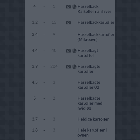
4
-
1
Hasselback
Kartofler i airfryer
3.2
-
15
Hasselbackkartofler
3.4
-
9
Hasselbackkartofler
(Mikroovn)
4.4
-
40
Hasselbagt
kartoffel
3.9
-
204
Hasselbagte
kartofler
4.5
-
3
Hasselbagte
kartofler 02
5
-
2
Hasselbagte
kartofler med
hvidløg
3.7
-
3
Heldige kartofler
1.8
-
3
Hele kartoffler i
ovnen