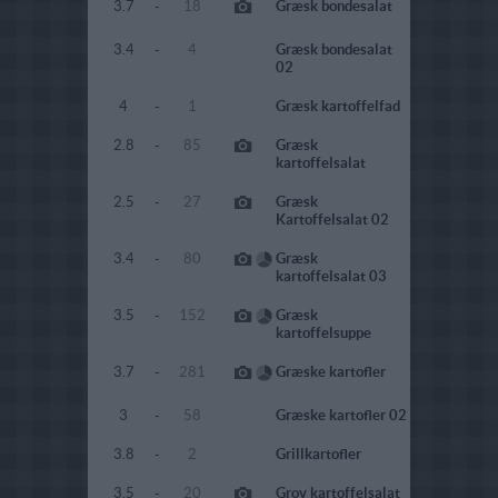
3.7
-
18
Græsk bondesalat
3.4
-
4
Græsk bondesalat
02
4
-
1
Græsk kartoffelfad
2.8
-
85
Græsk
kartoffelsalat
2.5
-
27
Græsk
Kartoffelsalat 02
3.4
-
80
Græsk
kartoffelsalat 03
3.5
-
152
Græsk
kartoffelsuppe
3.7
-
281
Græske kartofler
3
-
58
Græske kartofler 02
3.8
-
2
Grillkartofler
3.5
-
20
Grov kartoffelsalat