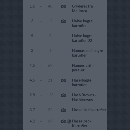
1.6
-
40
Gryderet fra
Mallorca
3
-
12
Halve bagte
kartofler
5
-
2
Halve bagte
kartofler 02
3
-
1
Hannas små bagte
kartofler
4.5
-
69
Hannes grill-
potater
4.5
-
21
Haselbagte
kartofler
2.8
-
128
Hash Browns -
Hashbrowns
3.7
-
22
Hasselbachkartofler
4.2
-
69
Hasselback
Kartofler