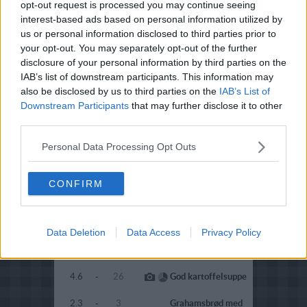
opt-out request is processed you may continue seeing
kartoffelsalat
interest-based ads based on personal information utilized by
4.3
-
7
Fyldte
us or personal information disclosed to third parties prior to
bagekartofler 02
your opt-out. You may separately opt-out of the further
disclosure of your personal information by third parties on the
4.5
-
7
Fyldte
bagekartofler 03
IAB’s list of downstream participants. This information may
also be disclosed by us to third parties on the
IAB’s List of
4
-
1
Fyldte kartofler
Downstream Participants
that may further disclose it to other
med tomatsovs
third parties.
4.4
-
30
Gammeldags kold
kartoffelsalat
Personal Data Processing Opt Outs
4.6
-
33
Gammeldags kold
kartoffelsalat 02
CONFIRM
1.5
-
21
Gartnergryde
2.8
-
2
Gedeost på
Data Deletion
Data Access
Privacy Policy
marinerede
kartofler
4.6
-
26
God kartoffelsuppe
2.3
-
3
Grahamsbrød med