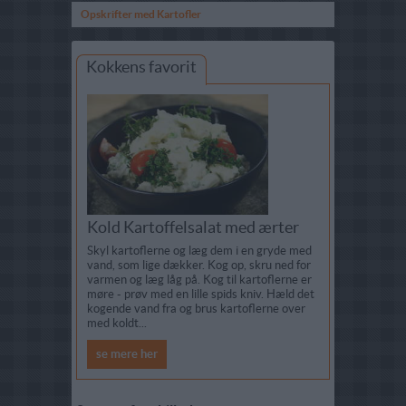
Opskrifter med Kartofler
Kokkens favorit
Kold Kartoffelsalat med ærter
Skyl kartoflerne og læg dem i en gryde med
vand, som lige dækker. Kog op, skru ned for
varmen og læg låg på. Kog til kartoflerne er
møre - prøv med en lille spids kniv. Hæld det
kogende vand fra og brus kartoflerne over
med koldt...
se mere her